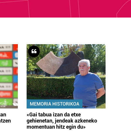
MEMORIA HISTORIKOA
tan
«Gai tabua izan da etxe
atzen
gehienetan, jendeak azkeneko
momentuan hitz egin du»