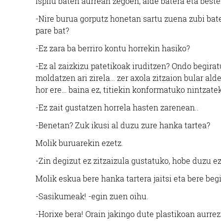
ispilu baten aurrean zegoen, alde batera eta beste
-Nire burua gorputz honetan sartu zuena zubi bat
pare bat?
-Ez zara ba berriro kontu horrekin hasiko?
-Ez al zaizkizu patetikoak iruditzen? Ondo begira
moldatzen ari zirela… zer axola zitzaion bular ald
hor ere… baina ez, titiekin konformatuko nintzate
-Ez zait gustatzen horrela hasten zarenean..
-Benetan? Zuk ikusi al duzu zure hanka tartea?
Molik buruarekin ezetz.
-Zin degizut ez zitzaizula gustatuko, hobe duzu ez
Molik eskua bere hanka tartera jaitsi eta bere be
-Sasikumeak! -egin zuen oihu.
-Horixe bera! Orain jakingo dute plastikoan aurre