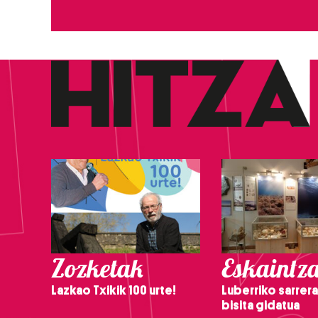
Zozketak
Eskaintz
Lazkao Txikik 100 urte!
Luberriko sarrera
bisita gidatua