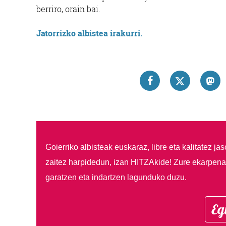
berriro, orain bai.
Jatorrizko albistea irakurri.
Goierriko albisteak euskaraz, libre eta kalitatez ja
zaitez harpidedun, izan HITZAkide!
Zure ekarpenar
garatzen eta indartzen lagunduko duzu.
Eg