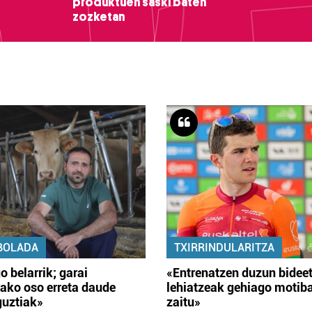
produktuen saski baten
zozketan
BOLADA
TXIRRINDULARITZA
o belarrik; garai
«Entrenatzen duzun bidee
ako oso erreta daude
lehiatzeak gehiago motib
guztiak»
zaitu»