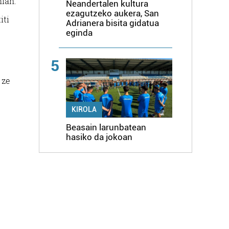
hian.
Neandertalen kultura
ezagutzeko aukera, San
iti
Adrianera bisita gidatua
eginda
5
 ze
KIROLA
Beasain larunbatean
hasiko da jokoan