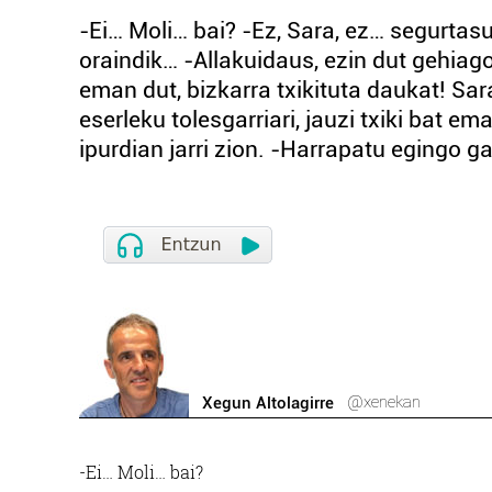
-Ei… Moli… bai? -Ez, Sara, ez… segurtas
oraindik… -Allakuidaus, ezin dut gehi
eman dut, bizkarra txikituta daukat! Sar
eserleku tolesgarriari, jauzi txiki bat e
ipurdian jarri zion. -Harrapatu egingo g
@xenekan
Xegun Altolagirre
-Ei… Moli… bai?