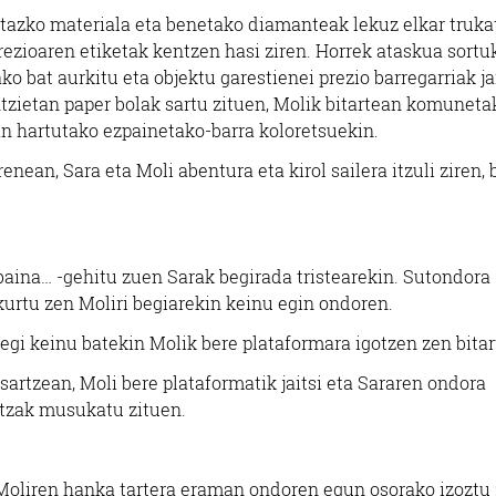
nitazko materiala eta benetako diamanteak lekuz elkar truka
prezioaren etiketak kentzen hasi ziren. Horrek ataskua sortu
o bat aurkitu eta objektu garestienei prezio barregarriak ja
tzietan paper bolak sartu zituen, Molik bitartean komuneta
an hartutako ezpainetako-barra koloretsuekin.
enean, Sara eta Moli abentura eta kirol sailera itzuli ziren,
 baina… -gehitu zuen Sarak begirada tristearekin. Sutondora
urtu zen Moliri begiarekin keinu egin ondoren.
egi keinu batekin Molik bere plataformara igotzen zen bitar
sartzean, Moli bere plataformatik jaitsi eta Sararen ondora
otzak musukatu zituen.
a Moliren hanka tartera eraman ondoren egun osorako izoztu 