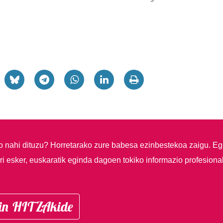
so nahi dituzu?
Horretarako zure babesa ezinbestekoa zaigu. Eg
i esker, euskaratik eginda dagoen tokiko informazio profesiona
in HITZAkide