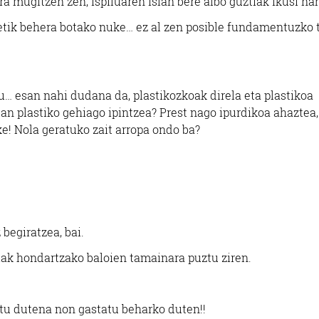
ra mugitzen zen, ispiluaren islan bere albo guztiak ikusi na
etik behera botako nuke… ez al zen posible fundamentuzko t
tu… esan nahi dudana da, plastikozkoak direla eta plastikoa
ean plastiko gehiago ipintzea? Prest nago ipurdikoa ahaztea,
ke! Nola geratuko zait arropa ondo ba?
 begiratzea, bai.
giak hondartzako baloien tamainara puztu ziren.
ztu dutena non gastatu beharko duten!!