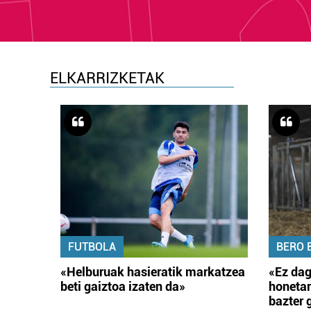
ELKARRIZKETAK
FUTBOLA
BERO 
«Helburuak hasieratik markatzea
«Ez dag
beti gaiztoa izaten da»
honetar
bazter 