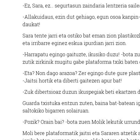
-Ez, Sara, ez… segurtasun zaindaria lentzeria sai
-Allakuidaus, ezin dut gehiago, egun osoa kanpi
daukat!
Sara tente jarri eta ostiko bat eman zion plastikoz
eta irribarre eginez eskua ipurdian jarri zion.
-Harrapatu egingo gaituzte, ikusiko duzu! -bota 
zutik zirkinik mugitu gabe plataforma txiki baten
-Eta? Non dago arazoa? Zer egingo dute gure plas
-Jaitsi hortik eta diberti gaitezen apur bat!
-Zuk dibertsioaz duzun ikuspegiak beti ekartzen d
Guarda txistuka entzun zuten, baina bat-batean ig
saltokiko bigarren solairuan.
-Pozik? Orain bai? -bota zuen Molik lekutik urrun
Moli bere plataformatik jaitsi eta Sararen atzeti