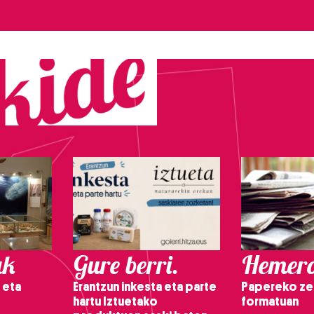
ak
Gure berri.
Hemero
 eta
Erantzun inkesta eta parte
Papereko ze
hartu Iztuetako
formatuan