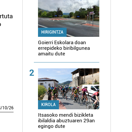
rtuta
o
HIRIGINTZA
Goierri Eskolara doan
errepideko biribilgunea
amaitu dute
2
KIROLA
8
/
10
/
26
Itsasoko mendi bizikleta
ibilaldia abuztuaren 29an
egingo dute