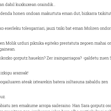
lean dabil kuxkuxean oraindik…
n-denda honen ondoan makurtuta eman dut, bizkarra txikitu
ko eserleku tolesgarriari, jauzi txiki bat eman Moliren ondor
zuen Molik urduri piknika egiteko prestatuta zegoen mahai 
 gainean.
tikozko gorputz hauekin? Zer iraingarriagoa? -galdetu zuen 
izkigu arazoak!
ogailuaren ateak ixtearekin batera isiltasuna zabaldu zen
duz.
k abiatu zen emakume arropa saileraino. Han Sara gorputz os