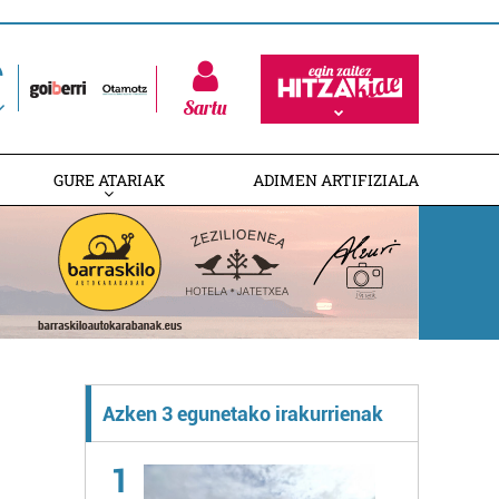
Sartu
GURE ATARIAK
ADIMEN ARTIFIZIALA
Azken 3 egunetako irakurrienak
1