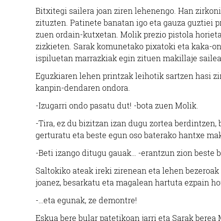
Bitxitegi sailera joan ziren lehenengo. Han zirko
zituzten. Patinete banatan igo eta gauza guztiei 
zuen ordain-kutxetan. Molik prezio pistola horietak
zizkieten. Sarak komunetako pixatoki eta kaka-on
ispiluetan marrazkiak egin zituen makillaje saile
Eguzkiaren lehen printzak leihotik sartzen hasi zir
kanpin-dendaren ondora.
-Izugarri ondo pasatu dut! -bota zuen Molik.
-Tira, ez du bizitzan izan dugu zortea berdintzen,
gerturatu eta beste egun oso baterako hantxe mak
-Beti izango ditugu gauak… -erantzun zion beste b
Saltokiko ateak ireki zirenean eta lehen bezeroak 
joanez, besarkatu eta magalean hartuta ezpain h
-…eta egunak, ze demontre!
Eskua bere bular patetikoan jarri eta Sarak bere