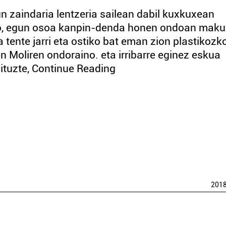
un zaindaria lentzeria sailean dabil kuxkuxean
ago, egun osoa kanpin-denda honen ondoan maku
a tente jarri eta ostiko bat eman zion plastikozk
man Moliren ondoraino. eta irribarre eginez eskua
aituzte, Continue Reading
201