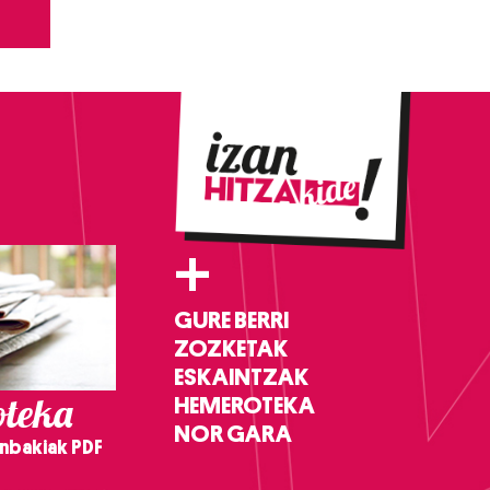
+
GURE BERRI
ZOZKETAK
ESKAINTZAK
teka
HEMEROTEKA
NOR GARA
nbakiak PDF