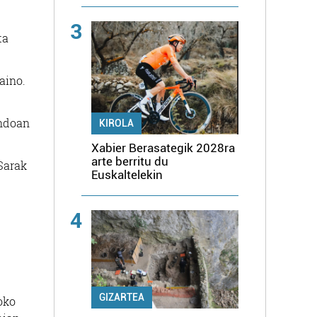
3
ta
aino.
ondoan
KIROLA
Xabier Berasategik 2028ra
arte berritu du
Sarak
Euskaltelekin
4
GIZARTEA
oko