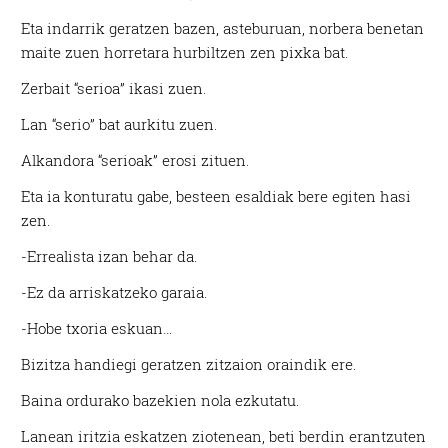
Eta indarrik geratzen bazen, asteburuan, norbera benetan
maite zuen horretara hurbiltzen zen pixka bat.
Zerbait “serioa” ikasi zuen.
Lan “serio” bat aurkitu zuen.
Alkandora “serioak” erosi zituen.
Eta ia konturatu gabe, besteen esaldiak bere egiten hasi
zen.
-Errealista izan behar da.
-Ez da arriskatzeko garaia.
-Hobe txoria eskuan…
Bizitza handiegi geratzen zitzaion oraindik ere.
Baina ordurako bazekien nola ezkutatu.
Lanean iritzia eskatzen ziotenean, beti berdin erantzuten