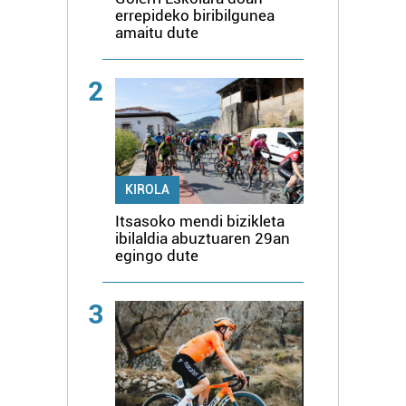
errepideko biribilgunea
amaitu dute
2
KIROLA
Itsasoko mendi bizikleta
ibilaldia abuztuaren 29an
egingo dute
3