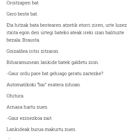
Oroitzapen bat.
Gero beste bat.
Eta hitzak bata bestearen atzetik etorri ziren, urte luzez
itxita egon den urtegi bateko ateak ireki izan balituzte
bezala. Brausta.
Goizaldea iritsi zitzaion.
Biharamunean lankide batek galdetu zion.
-Gaur ordu pare bat gehiago geratu zaitezke?
Automatikoki “bai” esatera zihoan.
Ohitura.
Arnasa hartu zuen.
-Gaur ezinezkoa zait.
Lankideak burua makurtu zuen.