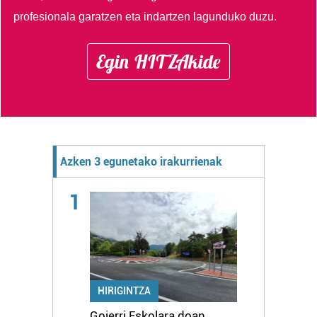
profesionala garatzen eta indartzen lagunduko duzu.
Egin HITZAkide
Azken 3 egunetako irakurrienak
1
HIRIGINTZA
Goierri Eskolara doan