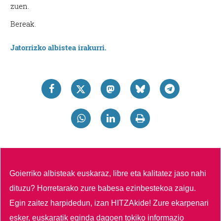
zuen.
Bereak.
Jatorrizko albistea irakurri.
Goierriko albisteak euskaraz, libre eta kalitatez jaso nahi
dituzu?
Horretarako zure babesa ezinbestekoa zaigu.
Egin zaitez harpidedun, izan HITZAkide!
Zure ekarpenari
esker, euskaratik eginda dagoen tokiko informazio