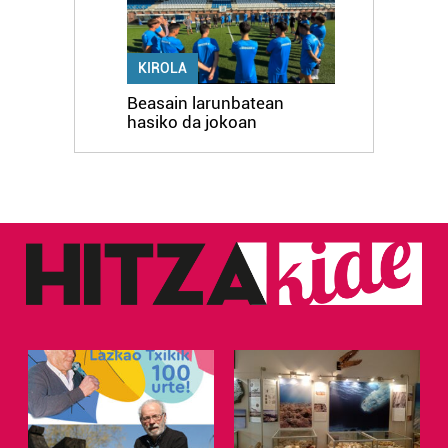
KIROLA
Beasain larunbatean
hasiko da jokoan