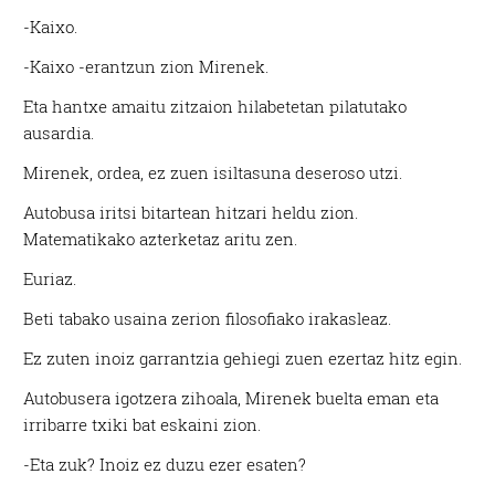
-Kaixo.
-Kaixo -erantzun zion Mirenek.
Eta hantxe amaitu zitzaion hilabetetan pilatutako
ausardia.
Mirenek, ordea, ez zuen isiltasuna deseroso utzi.
Autobusa iritsi bitartean hitzari heldu zion.
Matematikako azterketaz aritu zen.
Euriaz.
Beti tabako usaina zerion filosofiako irakasleaz.
Ez zuten inoiz garrantzia gehiegi zuen ezertaz hitz egin.
Autobusera igotzera zihoala, Mirenek buelta eman eta
irribarre txiki bat eskaini zion.
-Eta zuk? Inoiz ez duzu ezer esaten?