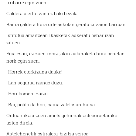
Irribarre egin zuen.
Galdera ulertu izan ez balu bezala.
Baina galdera hura urte askotan geratu zitzaion barruan.
Istitutua amaitzean ikasketak aukeratu behar izan
zituen.
Egia esan, ez zuen inoiz jakin aukeraketa hura benetan
nork egin zuen.
-Horrek etorkizuna dauka!
-Lan segurua izango duzu.
-Hori komeni zaizu.
-Bai, polita da hori, baina zaletasun hutsa.
Orduan ikasi zuen amets gehienak asteburuetarako
uzten direla.
Astelehenetik ostiralera, bizitza serioa.