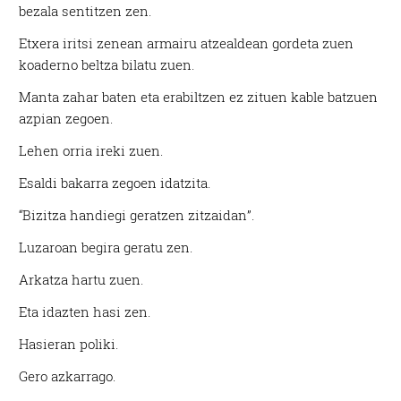
bezala sentitzen zen.
Etxera iritsi zenean armairu atzealdean gordeta zuen
koaderno beltza bilatu zuen.
Manta zahar baten eta erabiltzen ez zituen kable batzuen
azpian zegoen.
Lehen orria ireki zuen.
Esaldi bakarra zegoen idatzita.
“Bizitza handiegi geratzen zitzaidan”.
Luzaroan begira geratu zen.
Arkatza hartu zuen.
Eta idazten hasi zen.
Hasieran poliki.
Gero azkarrago.