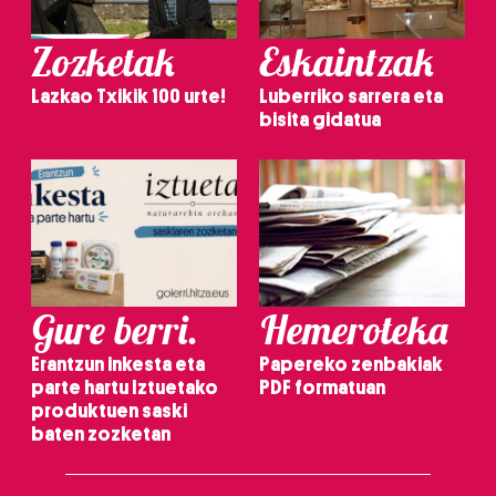
Zozketak
Eskaintzak
Lazkao Txikik 100 urte!
Luberriko sarrera eta
bisita gidatua
Gure berri.
Hemeroteka
Erantzun inkesta eta
Papereko zenbakiak
parte hartu Iztuetako
PDF formatuan
produktuen saski
baten zozketan