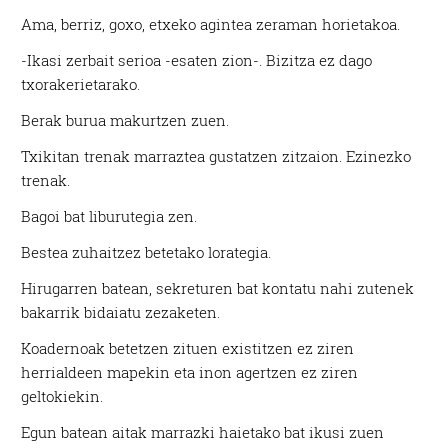
Ama, berriz, goxo, etxeko agintea zeraman horietakoa.
-Ikasi zerbait serioa -esaten zion-. Bizitza ez dago
txorakerietarako.
Berak burua makurtzen zuen.
Txikitan trenak marraztea gustatzen zitzaion. Ezinezko
trenak.
Bagoi bat liburutegia zen.
Bestea zuhaitzez betetako lorategia.
Hirugarren batean, sekreturen bat kontatu nahi zutenek
bakarrik bidaiatu zezaketen.
Koadernoak betetzen zituen existitzen ez ziren
herrialdeen mapekin eta inon agertzen ez ziren
geltokiekin.
Egun batean aitak marrazki haietako bat ikusi zuen