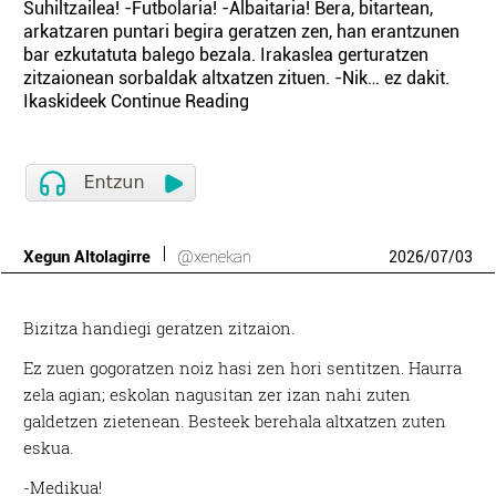
Suhiltzailea! -Futbolaria! -Albaitaria! Bera, bitartean,
arkatzaren puntari begira geratzen zen, han erantzunen
bar ezkutatuta balego bezala. Irakaslea gerturatzen
zitzaionean sorbaldak altxatzen zituen. -Nik… ez dakit.
Ikaskideek Continue Reading
Xegun Altolagirre
@xenekan
2026
/
07
/
03
Bizitza handiegi geratzen zitzaion.
Ez zuen gogoratzen noiz hasi zen hori sentitzen. Haurra
zela agian; eskolan nagusitan zer izan nahi zuten
galdetzen zietenean. Besteek berehala altxatzen zuten
eskua.
-Medikua!