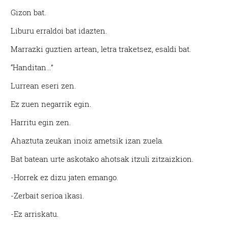
irakurri
Gizon bat.
Liburu erraldoi bat idazten.
Marrazki guztien artean, letra traketsez, esaldi bat.
“Handitan…”
Lurrean eseri zen.
Ez zuen negarrik egin.
Harritu egin zen.
Ahaztuta zeukan inoiz ametsik izan zuela.
Bat batean urte askotako ahotsak itzuli zitzaizkion.
-Horrek ez dizu jaten emango.
-Zerbait serioa ikasi.
-Ez arriskatu.