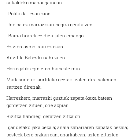
sukaldeko mahai gainean.
-Polita da -esan zion.
Une batez marrazkiari begira geratu zen.
-Baina horrek ez dizu jaten emango.
Ez zion asmo txarrez esan.
Aitzitik. Babestu nahi zuen.
Horregatik egin zion haibeste min.
Maitasunetik jaurtitako geziak izaten dira sakonen
sartzen direnak.
Harrezkero, marrazki guztiak zapata-kaxa batean
gordetzen zituen, ohe azpian.
Bizitza handiegi geratzen zitzaion.
Igandetako jaka bezala; anaia zaharraren zapatak bezala;
besteek bere bizkarrean, oharkabean, uzten zituzten