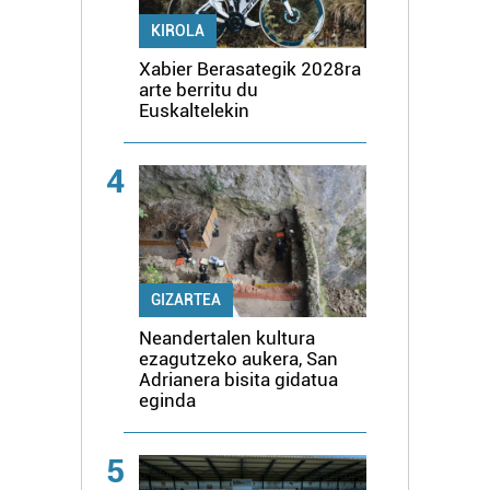
KIROLA
Xabier Berasategik 2028ra
arte berritu du
Euskaltelekin
4
GIZARTEA
Neandertalen kultura
ezagutzeko aukera, San
Adrianera bisita gidatua
eginda
5