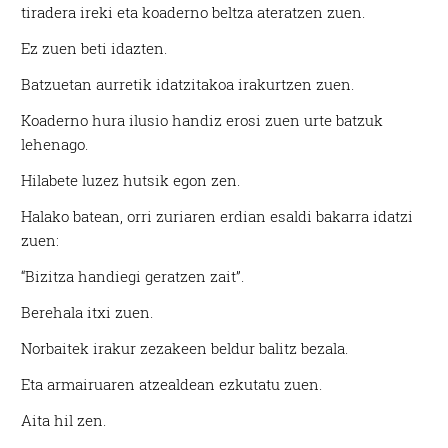
tiradera ireki eta koaderno beltza ateratzen zuen.
Ez zuen beti idazten.
Batzuetan aurretik idatzitakoa irakurtzen zuen.
Koaderno hura ilusio handiz erosi zuen urte batzuk
lehenago.
Hilabete luzez hutsik egon zen.
Halako batean, orri zuriaren erdian esaldi bakarra idatzi
zuen:
“Bizitza handiegi geratzen zait”.
Berehala itxi zuen.
Norbaitek irakur zezakeen beldur balitz bezala.
Eta armairuaren atzealdean ezkutatu zuen.
Aita hil zen.