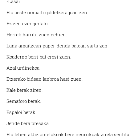
-Lasai.
Eta beste norbaiti galdetzera joan zen.
Ez zen ezer gertatu.
Horrek harritu zuen gehien.
Lana amaitzean paper-denda batean sartu zen.
Koaderno berri bat erosi zuen.
Azal urdinekoa.
Etxerako bidean lanbroa hasi zuen.
Kale berak ziren.
Semaforo berak.
Espaloi berak.
Jende bera presaka.
Eta lehen aldiz oinetakoak bere neurrikoak zirela sentitu