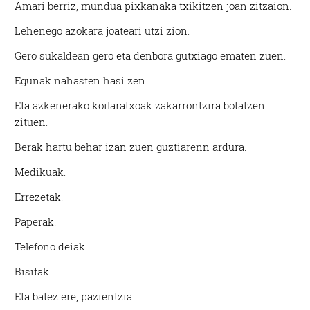
Amari berriz, mundua pixkanaka txikitzen joan zitzaion.
Lehenego azokara joateari utzi zion.
Gero sukaldean gero eta denbora gutxiago ematen zuen.
Egunak nahasten hasi zen.
Eta azkenerako koilaratxoak zakarrontzira botatzen
zituen.
Berak hartu behar izan zuen guztiarenn ardura.
Medikuak.
Errezetak.
Paperak.
Telefono deiak.
Bisitak.
Eta batez ere, pazientzia.