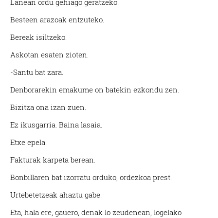
Lanean ordu gehiago geratzeko.
Besteen arazoak entzuteko.
Bereak isiltzeko.
Askotan esaten zioten.
-Santu bat zara.
Denborarekin emakume on batekin ezkondu zen.
Bizitza ona izan zuen.
Ez ikusgarria. Baina lasaia.
Etxe epela.
Fakturak karpeta berean.
Bonbillaren bat izorratu orduko, ordezkoa prest.
Urtebetetzeak ahaztu gabe.
Eta, hala ere, gauero, denak lo zeudenean, logelako