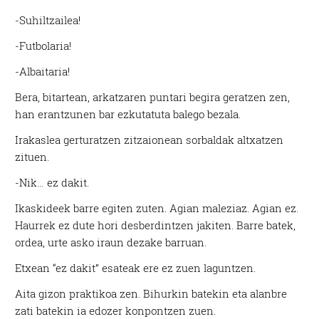
-Suhiltzailea!
-Futbolaria!
-Albaitaria!
Bera, bitartean, arkatzaren puntari begira geratzen zen,
han erantzunen bar ezkutatuta balego bezala.
Irakaslea gerturatzen zitzaionean sorbaldak altxatzen
zituen.
-Nik… ez dakit.
Ikaskideek barre egiten zuten. Agian maleziaz. Agian ez.
Haurrek ez dute hori desberdintzen jakiten. Barre batek,
ordea, urte asko iraun dezake barruan.
Etxean “ez dakit” esateak ere ez zuen laguntzen.
Aita gizon praktikoa zen. Bihurkin batekin eta alanbre
zati batekin ia edozer konpontzen zuen.