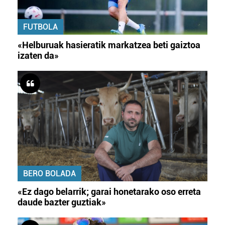
FUTBOLA
«Helburuak hasieratik markatzea beti gaiztoa
izaten da»
BERO BOLADA
«Ez dago belarrik; garai honetarako oso erreta
daude bazter guztiak»