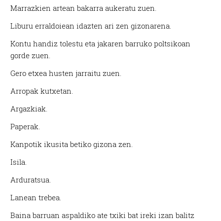
Marrazkien artean bakarra aukeratu zuen.
Liburu erraldoiean idazten ari zen gizonarena.
Kontu handiz tolestu eta jakaren barruko poltsikoan
gorde zuen.
Gero etxea husten jarraitu zuen.
Arropak kutxetan.
Argazkiak.
Paperak.
Kanpotik ikusita betiko gizona zen.
Isila.
Arduratsua.
Lanean trebea.
Baina barruan aspaldiko ate txiki bat ireki izan balitz