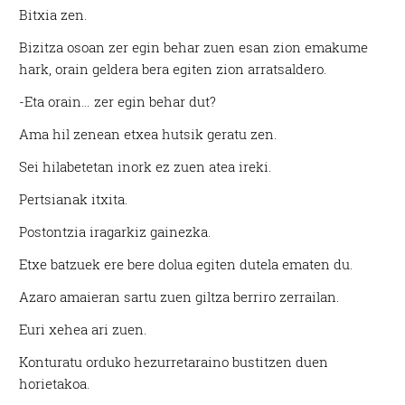
Bitxia zen.
Bizitza osoan zer egin behar zuen esan zion emakume
hark, orain geldera bera egiten zion arratsaldero.
-Eta orain… zer egin behar dut?
Ama hil zenean etxea hutsik geratu zen.
Sei hilabetetan inork ez zuen atea ireki.
Pertsianak itxita.
Postontzia iragarkiz gainezka.
Etxe batzuek ere bere dolua egiten dutela ematen du.
Azaro amaieran sartu zuen giltza berriro zerrailan.
Euri xehea ari zuen.
Konturatu orduko hezurretaraino bustitzen duen
horietakoa.