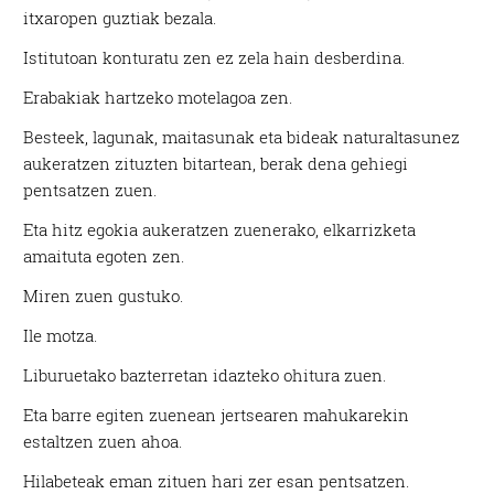
itxaropen guztiak bezala.
Istitutoan konturatu zen ez zela hain desberdina.
Erabakiak hartzeko motelagoa zen.
Besteek, lagunak, maitasunak eta bideak naturaltasunez
aukeratzen zituzten bitartean, berak dena gehiegi
pentsatzen zuen.
Eta hitz egokia aukeratzen zuenerako, elkarrizketa
amaituta egoten zen.
Miren zuen gustuko.
Ile motza.
Liburuetako bazterretan idazteko ohitura zuen.
Eta barre egiten zuenean jertsearen mahukarekin
estaltzen zuen ahoa.
Hilabeteak eman zituen hari zer esan pentsatzen.