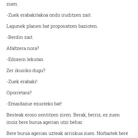
zuen.
-Zuek erabakitakoa ondo iruditzen zait.
Lagunek planen bat proposatzen bazioten.
-Berdin zait.
Afaltzera nora?
-Edozein lekutan.
Zer ikusiko dugu?
-Zuek erabaki!
Oporretara?
-Emaidazue ezusteko bat!
Besteak eroso sentitzen ziren. Berak, berriz, ez zuen
inoiz bere burua agerian utzi behar.
Bere burua agerian uzteak arriskua zuen. Norbaitek bere