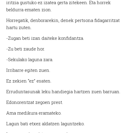
iritzia gustuko ez izatea gerta zitekeen. Eta horrek
beldurra ematen zion.
Horregatik, denborarekin, denek pertsona fidagarritzat
hartu zuten.
-Zugan beti izan daiteke konfidantza.
-Zu beti zaude hor.
-Sekulako laguna zara.
Irribarre egiten zuen.
Ez zekien “ez” esaten.
Erruduntasunak leku handiegia hartzen zuen barruan.
Edonorentzat zegoen prest.
Ama medikura eramateko.
Lagun bati etxez aldatzen laguntzeko.