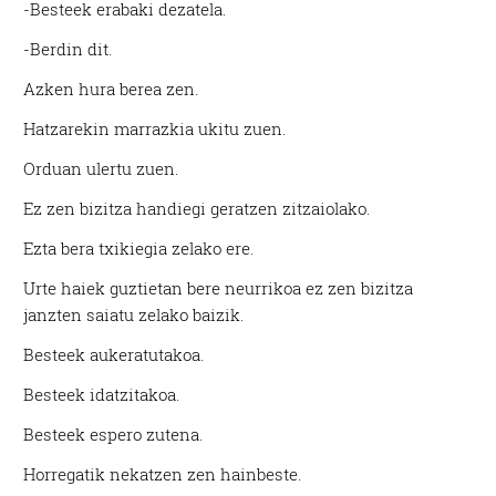
-Besteek erabaki dezatela.
-Berdin dit.
Azken hura berea zen.
Hatzarekin marrazkia ukitu zuen.
Orduan ulertu zuen.
Ez zen bizitza handiegi geratzen zitzaiolako.
Ezta bera txikiegia zelako ere.
Urte haiek guztietan bere neurrikoa ez zen bizitza
janzten saiatu zelako baizik.
Besteek aukeratutakoa.
Besteek idatzitakoa.
Besteek espero zutena.
Horregatik nekatzen zen hainbeste.