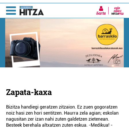
Sartu
Zapata-kaxa
Bizitza handiegi geratzen zitzaion. Ez zuen gogoratzen
noiz hasi zen hori sentitzen. Haurra zela agian; eskolan
nagusitan zer izan nahi zuten galdetzen zietenean.
Besteek berehala altxatzen zuten eskua. -Medikua! -