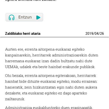
Zaldibiako herri ataria
2019
/
04
/
26
Aurten ere, errenta aitorpena euskaraz egiteko
kanpainarekin, herritarrek administrazioarekin duten
harremana euskaraz izan dadin bultzatu nahi dute
UEMAk, udalek eta beste hainbat erakunde publikok.
Ohi bezala, errenta aitorpena egiterakoan, herritarrek
hainbat bide dituzte euskaraz egiteko, modu errazean:
hasieratik, zein hizkuntzatan egin nahi duten aukera
dezakete, eta euskaraz egiteko ez dago aparteko
zailtasunik.
Administrazioa euskalduntzeko duen eraginagatik,