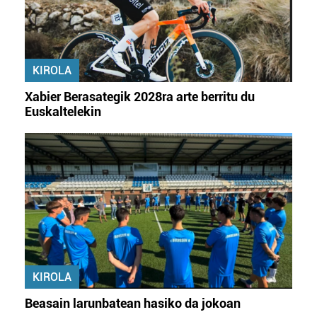
KIROLA
Xabier Berasategik 2028ra arte berritu du
Euskaltelekin
KIROLA
Beasain larunbatean hasiko da jokoan