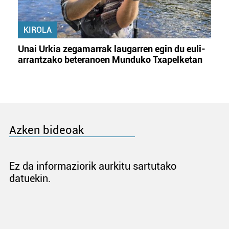
KIROLA
Unai Urkia zegamarrak laugarren egin du euli-
arrantzako beteranoen Munduko Txapelketan
Azken bideoak
Ez da informaziorik aurkitu sartutako
datuekin.