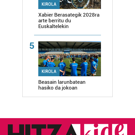
KIROLA
Xabier Berasategik 2028ra
arte berritu du
Euskaltelekin
5
KIROLA
Beasain larunbatean
hasiko da jokoan