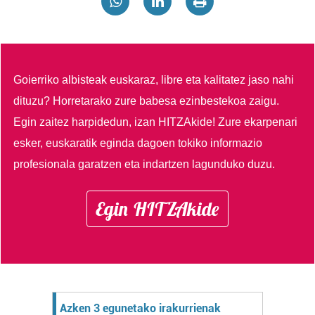
Goierriko albisteak euskaraz, libre eta kalitatez jaso nahi
dituzu?
Horretarako zure babesa ezinbestekoa zaigu.
Egin zaitez harpidedun, izan HITZAkide!
Zure ekarpenari
esker, euskaratik eginda dagoen tokiko informazio
profesionala garatzen eta indartzen lagunduko duzu.
Egin HITZAkide
Azken 3 egunetako irakurrienak