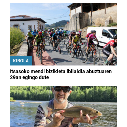
KIROLA
Itsasoko mendi bizikleta ibilaldia abuztuaren
29an egingo dute