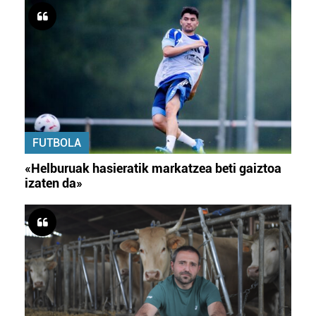
FUTBOLA
«Helburuak hasieratik markatzea beti gaiztoa
izaten da»