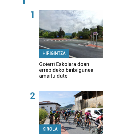
1
HIRIGINTZA
Goierri Eskolara doan
errepideko biribilgunea
amaitu dute
2
KIROLA