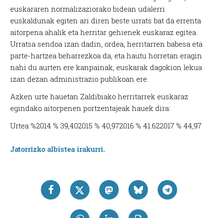
euskararen normalizaziorako bidean udalerri
euskaldunak egiten ari diren beste urrats bat da errenta
aitorpena ahalik eta herritar gehienek euskaraz egitea.
Urratsa sendoa izan dadin, ordea, herritarren babesa eta
parte-hartzea beharrezkoa da, eta hautu horretan eragin
nahi du aurten ere kanpainak, euskarak dagokion lekua
izan dezan administrazio publikoan ere.
Azken urte hauetan Zaldibiako herritarrek euskaraz
egindako aitorpenen portzentajeak hauek dira:
Urtea %2014 % 39,402015 % 40,972016 % 41.622017 % 44,97
Jatorrizko albistea irakurri.