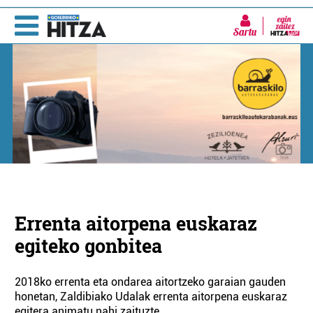
Sartu
Errenta aitorpena euskaraz
egiteko gonbitea
2018ko errenta eta ondarea aitortzeko garaian gauden
honetan, Zaldibiako Udalak errenta aitorpena euskaraz
egitera animatu nahi zaituzte.