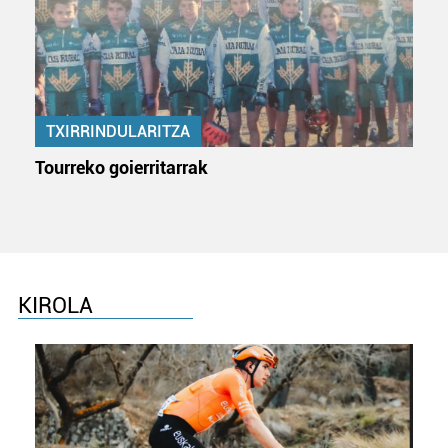
TXIRRINDULARITZA
Tourreko goierritarrak
KIROLA