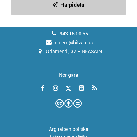
Harpidetu
943 16 00 56
goierri@hitza.eus
Oriamendi, 32 – BEASAIN
Nor gara
Argitalpen politika