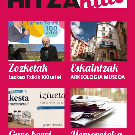
Zozketak
Eskaintzak
Lazkao Txikik 100 urte!
ARKEOLOGIA MUSEOA
Gure berri.
Hemeroteka