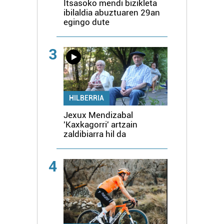
Itsasoko mendi bizikleta
ibilaldia abuztuaren 29an
egingo dute
3
HILBERRIA
Jexux Mendizabal
'Kaxkagorri' artzain
zaldibiarra hil da
4