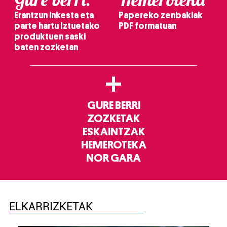
Erantzun inkesta eta
Papereko zenbakiak
parte hartu Iztuetako
PDF formatuan
produktuen saski
baten zozketan
+
GURE BERRI
ZOZKETAK
ESKAINTZAK
HEMEROTEKA
NOR GARA
ELKARRIZKETAK