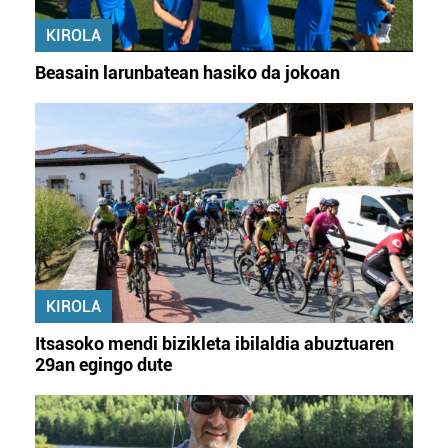
KIROLA
Beasain larunbatean hasiko da jokoan
KIROLA
Itsasoko mendi bizikleta ibilaldia abuztuaren
29an egingo dute