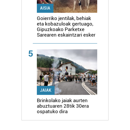
AISIA
Goierriko jentilak, behiak
eta kobazuloak gertuago,
Gipuzkoako Parketxe
Sarearen eskaintzari esker
5
JAIAK
Brinkolako jaiak aurten
abuztuaren 28tik 30era
ospatuko dira