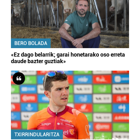
BERO BOLADA
«Ez dago belarrik; garai honetarako oso erreta
daude bazter guztiak»
TXIRRINDULARITZA