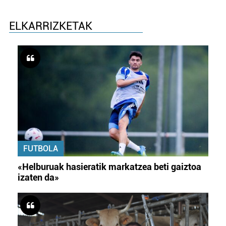
ELKARRIZKETAK
FUTBOLA
«Helburuak hasieratik markatzea beti gaiztoa
izaten da»