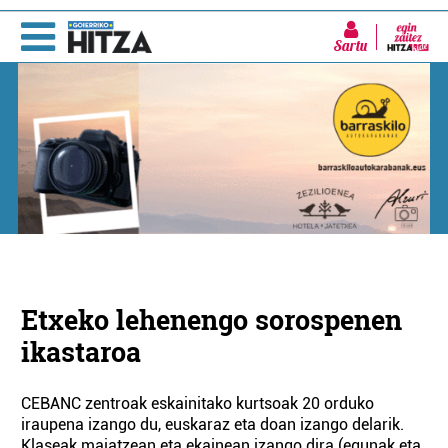
Sartu
Etxeko lehenengo sorospenen
ikastaroa
CEBANC zentroak eskainitako kurtsoak 20 orduko
iraupena izango du, euskaraz eta doan izango delarik.
Klaseak maiatzean eta ekainean izango dira (egunak eta