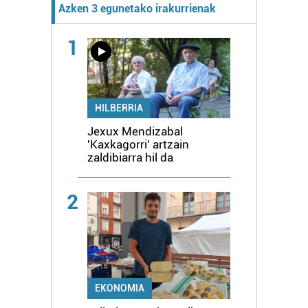
Azken 3 egunetako irakurrienak
1
HILBERRIA
Jexux Mendizabal
'Kaxkagorri' artzain
zaldibiarra hil da
2
EKONOMIA