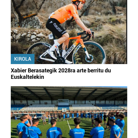
KIROLA
Xabier Berasategik 2028ra arte berritu du
Euskaltelekin