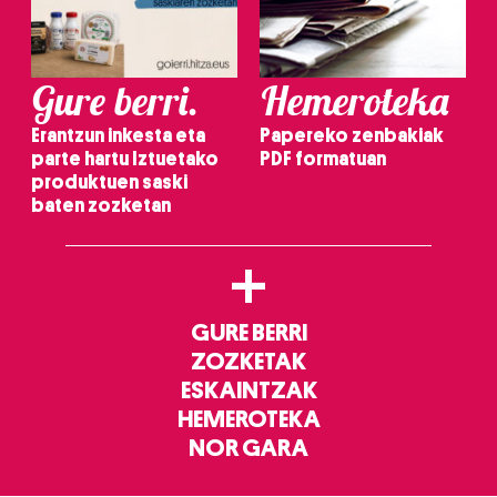
Gure berri.
Hemeroteka
Erantzun inkesta eta
Papereko zenbakiak
parte hartu Iztuetako
PDF formatuan
produktuen saski
baten zozketan
+
GURE BERRI
ZOZKETAK
ESKAINTZAK
HEMEROTEKA
NOR GARA