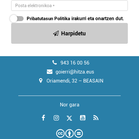
Pribatutasun Politika
irakurri eta onartzen dut.
Harpidetu
943 16 00 56
goierri@hitza.eus
Oriamendi, 32 – BEASAIN
Nor gara