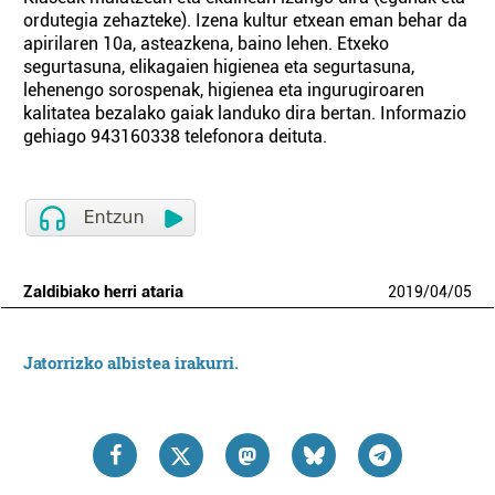
ordutegia zehazteke). Izena kultur etxean eman behar da
apirilaren 10a, asteazkena, baino lehen. Etxeko
segurtasuna, elikagaien higienea eta segurtasuna,
lehenengo sorospenak, higienea eta ingurugiroaren
kalitatea bezalako gaiak landuko dira bertan. Informazio
gehiago 943160338 telefonora deituta.
Zaldibiako herri ataria
2019
/
04
/
05
Jatorrizko albistea irakurri.