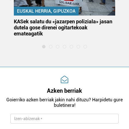
EUSKAL HERRIA, GIPUZKOA
KASek salatu du «jazarpen poliziala» jasan
Pa
dutela gose direnei ogitartekoak
da
emateagatik
«s
Azken berriak
Goierriko azken berriak jakin nahi dituzu? Harpidetu gure
buletinera!