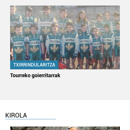
TXIRRINDULARITZA
Tourreko goierritarrak
KIROLA