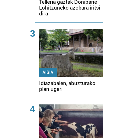
Telleria gaztak Donibane
Lohitzuneko azokara iritsi
dira
3
AISIA
Idiazabalen, abuzturako
plan ugari
4