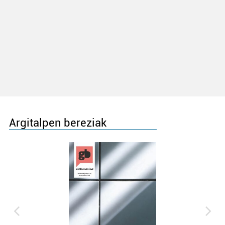
Argitalpen bereziak