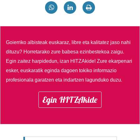
Goierriko albisteak euskaraz, libre eta kalitatez jaso nahi
dituzu?
Horretarako zure babesa ezinbestekoa zaigu.
Egin zaitez harpidedun, izan HITZAkide!
Zure ekarpenari
esker, euskaratik eginda dagoen tokiko informazio
profesionala garatzen eta indartzen lagunduko duzu.
Egin HITZAkide