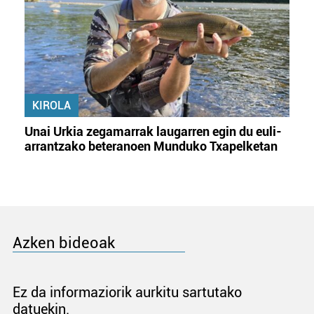
KIROLA
Unai Urkia zegamarrak laugarren egin du euli-
arrantzako beteranoen Munduko Txapelketan
Azken bideoak
Ez da informaziorik aurkitu sartutako
datuekin.