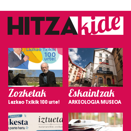
Zozketak
Eskaintzak
Lazkao Txikik 100 urte!
ARKEOLOGIA MUSEOA