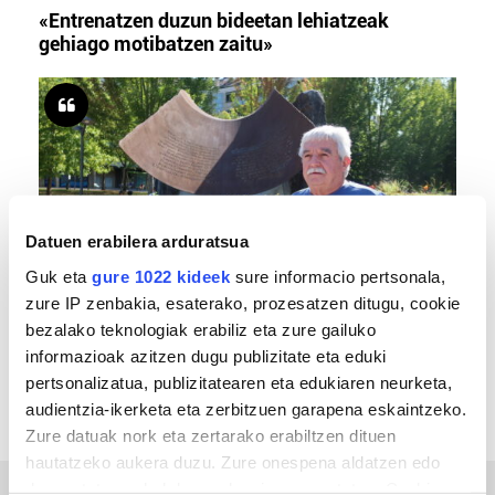
«Entrenatzen duzun bideetan lehiatzeak
gehiago motibatzen zaitu»
Datuen erabilera arduratsua
Guk eta
gure 1022 kideek
sure informacio pertsonala,
zure IP zenbakia, esaterako, prozesatzen ditugu, cookie
MEMORIA HISTORIKOA
bezalako teknologiak erabiliz eta zure gailuko
«Gai tabua izan da etxe gehienetan, jendeak
informazioak azitzen dugu publizitate eta eduki
azkeneko momentuan hitz egin du»
pertsonalizatua, publizitatearen eta edukiaren neurketa,
audientzia-ikerketa eta zerbitzuen garapena eskaintzeko.
Zure datuak nork eta zertarako erabiltzen dituen
hautatzeko aukera duzu. Zure onespena aldatzen edo
deuseztatzen ahal duzu edozein momentutan, Cookie