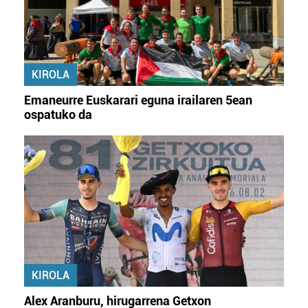
KIROLA
Emaneurre Euskarari eguna irailaren 5ean
ospatuko da
KIROLA
Alex Aranburu, hirugarrena Getxon