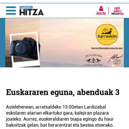
Sartu
Euskararen eguna, abenduak 3
Astelehenean, arratsaldeko 15:00etan Lardizabal
eskolaren atarian elkartuko gara, kalejiran plazara
joateko. Aurrez, euskeraldiaren txapa egingo du haur
bakoitzak gelan, bat berarentzat eta bestea etxerako.