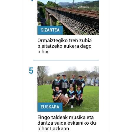
GIZARTEA
Ormaiztegiko tren zubia
bisitatzeko aukera dago
bihar
5
EUSKARA
Eingo taldeak musika eta
dantza saioa eskainiko du
bihar Lazkaon