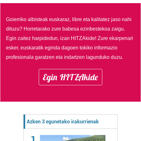
Goierriko albisteak euskaraz, libre eta kalitatez jaso nahi
dituzu?
Horretarako zure babesa ezinbestekoa zaigu.
Egin zaitez harpidedun, izan HITZAkide!
Zure ekarpenari
esker, euskaratik eginda dagoen tokiko informazio
profesionala garatzen eta indartzen lagunduko duzu.
Egin HITZAkide
Azken 3 egunetako irakurrienak
1