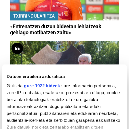
TXIRRINDULARITZA
«Entrenatzen duzun bideetan lehiatzeak
gehiago motibatzen zaitu»
Datuen erabilera arduratsua
Guk eta
gure 1022 kideek
sure informacio pertsonala,
zure IP zenbakia, esaterako, prozesatzen ditugu, cookie
bezalako teknologiak erabiliz eta zure gailuko
MEMORIA HISTORIKOA
informazioak azitzen dugu publizitate eta eduki
«Gai tabua izan da etxe gehienetan, jendeak
pertsonalizatua, publizitatearen eta edukiaren neurketa,
azkeneko momentuan hitz egin du»
audientzia-ikerketa eta zerbitzuen garapena eskaintzeko.
Zure datuak nork eta zertarako erabiltzen dituen