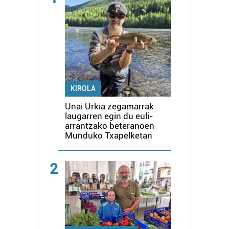
KIROLA
Unai Urkia zegamarrak
laugarren egin du euli-
arrantzako beteranoen
Munduko Txapelketan
2