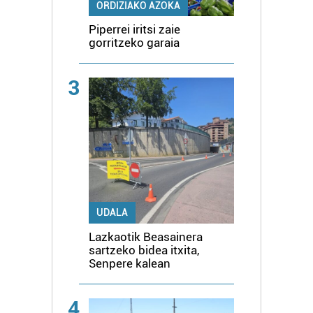
ORDIZIAKO AZOKA
Piperrei iritsi zaie
gorritzeko garaia
3
UDALA
Lazkaotik Beasainera
sartzeko bidea itxita,
Senpere kalean
4