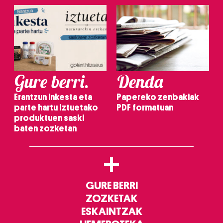
Gure berri.
Denda
Erantzun inkesta eta
Papereko zenbakiak
parte hartu Iztuetako
PDF formatuan
produktuen saski
baten zozketan
+
GURE BERRI
ZOZKETAK
ESKAINTZAK