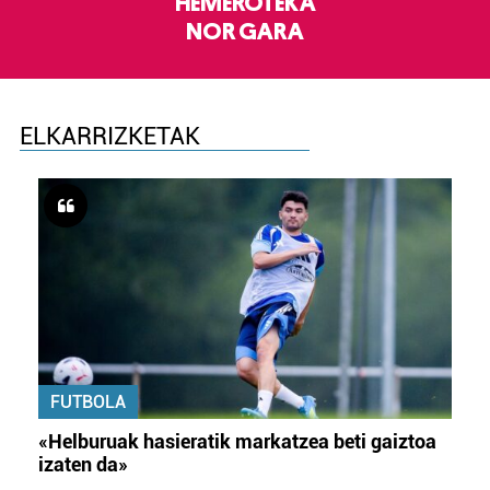
HEMEROTEKA
NOR GARA
ELKARRIZKETAK
FUTBOLA
«Helburuak hasieratik markatzea beti gaiztoa
izaten da»