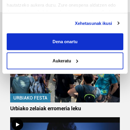
hautatzeko aukera duzu. Zure onespena aldatzen edo
deuseztatzen ahal duzu edozein momentutan, Cookie
deklaraziotik edo Privacy triggerean klikatuz.
Xehetasunak ikusi
ERREPORTAJEAK
If you allow, we would also like to:
Collect information about your geographical
Dena onartu
location which can be accurate to within several
meters
Aukeratu
Identify your device by actively scanning it for
specific characteristics (fingerprinting)
Find out more about how your personal data is processed
and set your preferences in the
details section
.
Guk eta gure bazkideek zure datu pertsonalak
URBIAKO FESTA
prozesatzen ditugu, zure IP zenbakia, besteak beste,
Urbiako zelaiak erromeria leku
teknologia erabiliz, cookieak adibidez, iragarki eta eduki
pertsonalizatuak eskaintzeko, iragarkiak eta edukia
neurtzeko, jendeari buruzko informazioa biltzeko eta