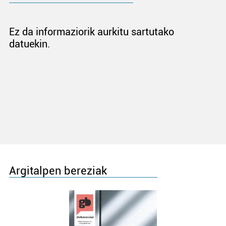
Ez da informaziorik aurkitu sartutako
datuekin.
Argitalpen bereziak