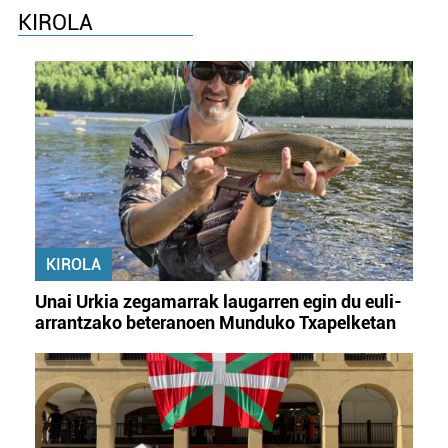
KIROLA
KIROLA
Unai Urkia zegamarrak laugarren egin du euli-
arrantzako beteranoen Munduko Txapelketan