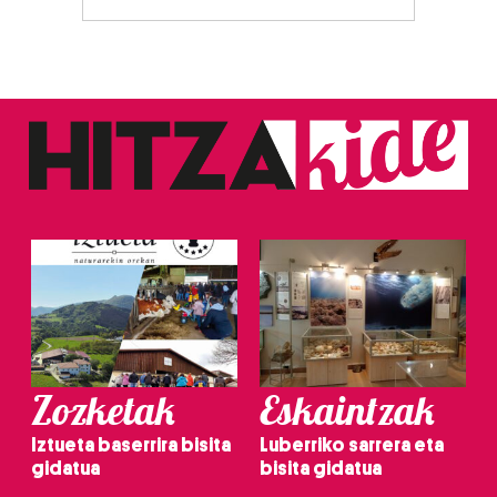
Zozketak
Eskaintzak
Iztueta baserrira bisita
Luberriko sarrera eta
gidatua
bisita gidatua