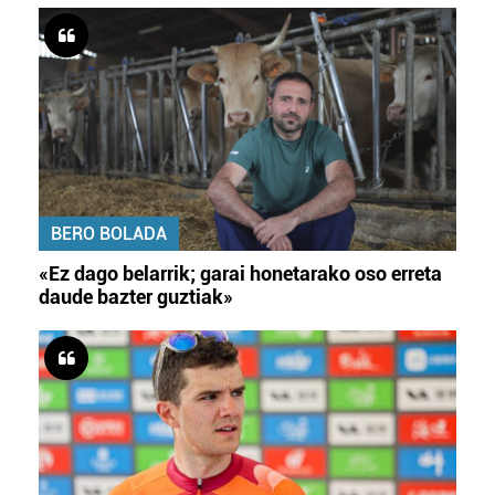
BERO BOLADA
«Ez dago belarrik; garai honetarako oso erreta
daude bazter guztiak»