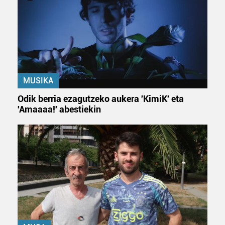
produktuak garatzeko. Zure datuak nork eta zertarako
erabiltzen dituen hauta dezakezu.
Bazkide batzuek ez dizute baimenik eskatzen, eta beren
interes komertzial legitimoetan babesten dira. Ikusi gure
bazkideen zerrenda, beren ustez zein helburutarako
duten interes legitimoa eta horren aurka nola egin
MUSIKA
dezakezun ikusteko.
Odik berria ezagutzeko aukera 'KimiK' eta
'Amaaaa!' abestiekin
Lortu zure datu pertsonalak prozesatzeko moduari
buruzko informazio gehiago eta ezarri zure lehentasunak
datuen atalean. Edozein unetan alda edo ken dezakezu
zure baimena Cookieen adierazpenean.
Webgune honek cookie propioak eta hirugarrenen cookie-
fitxategiak erabiltzen ditu. Zure esperientzia eta
zerbitzuak hobetzeko asmoz, cookie teknologiaz
baliatzen gara. Ohar hau onartuz gero, teknologia hori
erabiltzeko baimen esplizitua ematen diguzu.
Gehiago