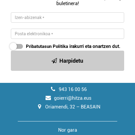
buletinera!
Pribatutasun Politika
irakurri eta onartzen dut.
Harpidetu
943 16 00 56
goierri@hitza.eus
Oriamendi, 32 – BEASAIN
Nor gara