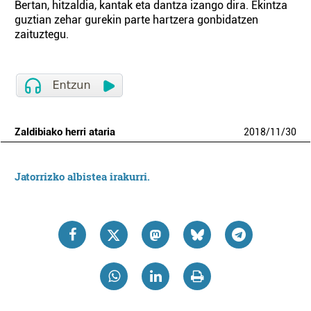
Bertan, hitzaldia, kantak eta dantza izango dira. Ekintza
guztian zehar gurekin parte hartzera gonbidatzen
zaituztegu.
Zaldibiako herri ataria
2018
/
11
/
30
Jatorrizko albistea irakurri.