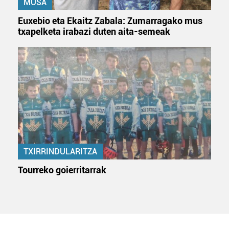
MUSA
irakurri
Euxebio eta Ekaitz Zabala: Zumarragako mus
txapelketa irabazi duten aita-semeak
TXIRRINDULARITZA
Tourreko goierritarrak