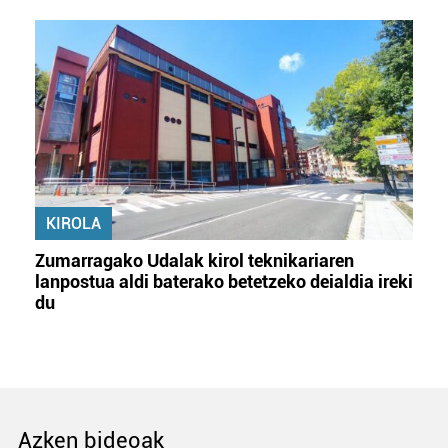
KIROLA
Zumarragako Udalak kirol teknikariaren
lanpostua aldi baterako betetzeko deialdia ireki
du
Azken bideoak