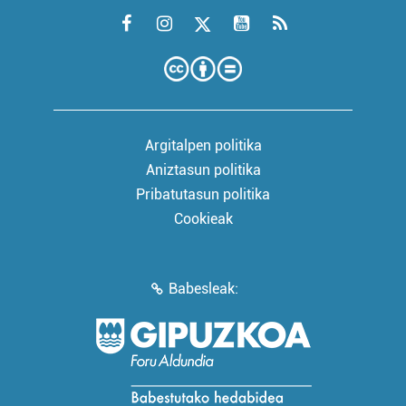
Argitalpen politika
Aniztasun politika
Pribatutasun politika
Cookieak
Babesleak: