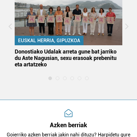
EUSKAL HERRIA, GIPUZKOA
Donostiako Udalak arreta gune bat jarriko
Ur
du Aste Nagusian, sexu erasoak prebenitu
es
eta artatzeko
lu
Azken berriak
Goierriko azken berriak jakin nahi dituzu? Harpidetu gure