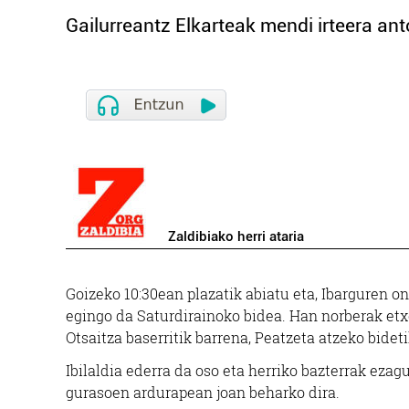
Gailurreantz Elkarteak mendi irteera an
Zaldibiako herri ataria
Goizeko 10:30ean plazatik abiatu eta, Ibarguren ond
egingo da Saturdirainoko bidea. Han norberak etxe
Otsaitza baserritik barrena, Peatzeta atzeko bidet
Ibilaldia ederra da oso eta herriko bazterrak ezag
gurasoen ardurapean joan beharko dira.