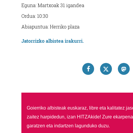
Eguna: Martxoak 31 igandea
Ordua: 10:30
Abiapuntua: Herriko plaza
Jatorrizko albistea irakurri.
Goierriko albisteak euskaraz, libre eta kalitatez ja
zaitez harpidedun, izan HITZAkide!
Zure ekarpenar
garatzen eta indartzen lagunduko duzu.