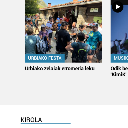
URBIAKO FESTA
MUSIK
Urbiako zelaiak erromeria leku
Odik be
'KimiK'
KIROLA