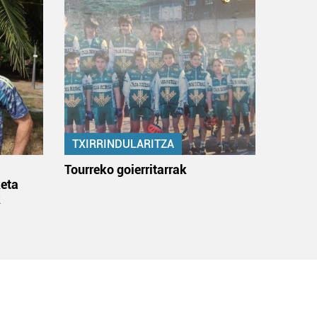
TXIRRINDULARITZA
:
Tourreko goierritarrak
eta
k