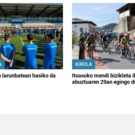
A
KIROLA
 larunbatean hasiko da
Itsasoko mendi bizikleta i
abuztuaren 29an egingo d