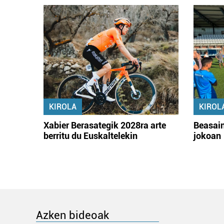
KIROLA
KIROL
Xabier Berasategik 2028ra arte
Beasain
berritu du Euskaltelekin
jokoan
Azken bideoak