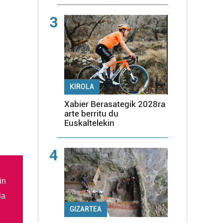
3
KIROLA
Xabier Berasategik 2028ra
arte berritu du
Euskaltelekin
4
in
la
GIZARTEA