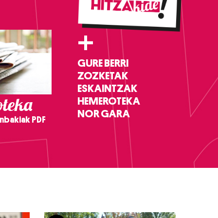
+
GURE BERRI
ZOZKETAK
ESKAINTZAK
teka
HEMEROTEKA
NOR GARA
nbakiak PDF