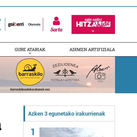
Sartu
GURE ATARIAK
ADIMEN ARTIFIZIALA
Azken 3 egunetako irakurrienak
a
1