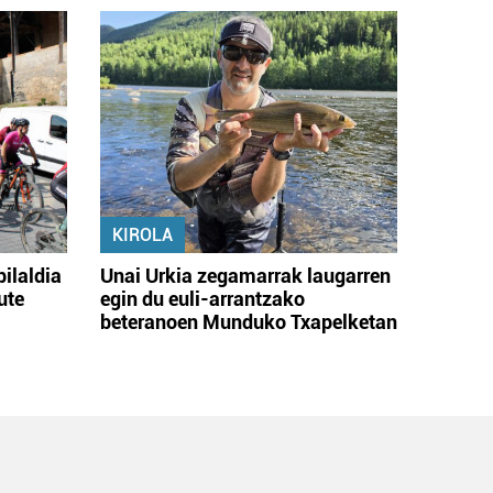
KIROLA
bilaldia
Unai Urkia zegamarrak laugarren
ute
egin du euli-arrantzako
beteranoen Munduko Txapelketan