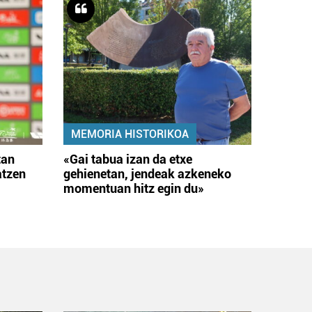
MEMORIA HISTORIKOA
tan
«Gai tabua izan da etxe
atzen
gehienetan, jendeak azkeneko
momentuan hitz egin du»