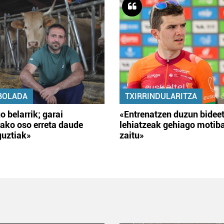
BOLADA
TXIRRINDULARITZA
o belarrik; garai
«Entrenatzen duzun bidee
ako oso erreta daude
lehiatzeak gehiago motib
guztiak»
zaitu»