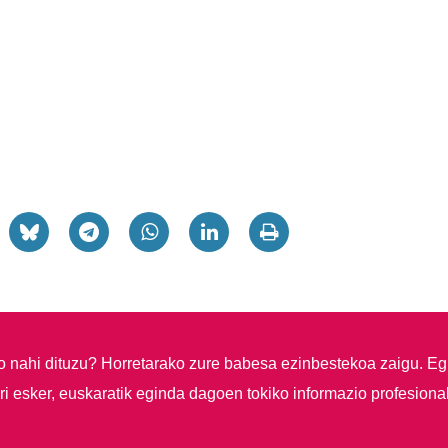
so nahi dituzu?
Horretarako zure babesa ezinbestekoa zaigu. Eg
i esker, euskaratik eginda dagoen tokiko informazio profesiona