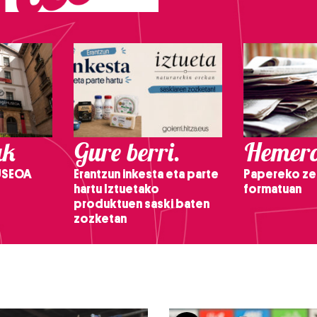
ak
Gure berri.
Hemero
USEOA
Erantzun inkesta eta parte
Papereko ze
hartu Iztuetako
formatuan
produktuen saski baten
zozketan