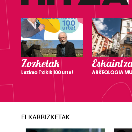
Zozketak
Eskaintz
Lazkao Txikik 100 urte!
ARKEOLOGIA M
ELKARRIZKETAK