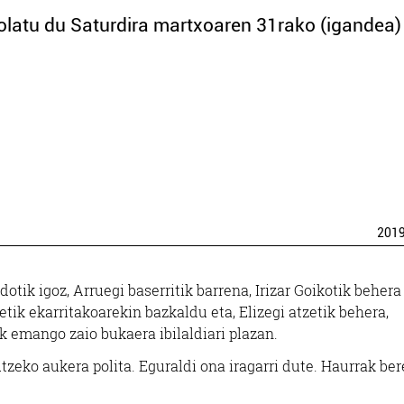
tolatu du Saturdira martxoaren 31rako (igandea
201
otik igoz, Arruegi baserritik barrena, Irizar Goikotik behera
tik ekarritakoarekin bazkaldu eta, Elizegi atzetik behera,
ik emango zaio bukaera ibilaldiari plazan.
utzeko aukera polita. Eguraldi ona iragarri dute. Haurrak be