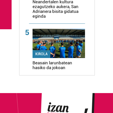
Neandertalen kultura
ezagutzeko aukera, San
Adrianera bisita gidatua
eginda
5
KIROLA
Beasain larunbatean
hasiko da jokoan