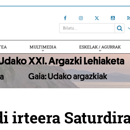
TEA
MULTIMEDIA
ESKELAK / AGURRAK
 irteera Saturdir