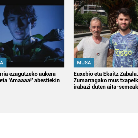
A
MUSA
rria ezagutzeko aukera
Euxebio eta Ekaitz Zabala
 eta 'Amaaaa!' abestiekin
Zumarragako mus txapelk
irabazi duten aita-semea