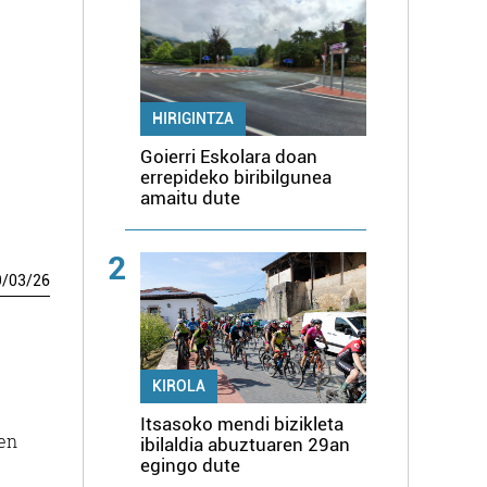
)
HIRIGINTZA
Goierri Eskolara doan
errepideko biribilgunea
amaitu dute
2
9
/
03
/
26
KIROLA
Itsasoko mendi bizikleta
ren
ibilaldia abuztuaren 29an
egingo dute