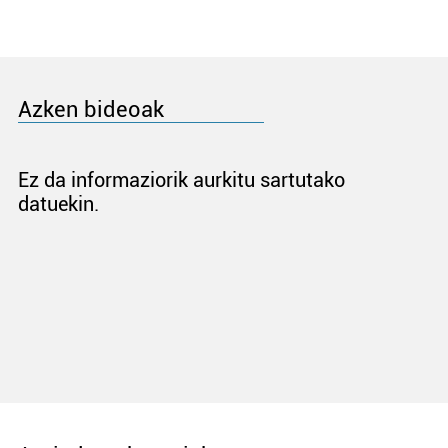
Azken bideoak
Ez da informaziorik aurkitu sartutako
datuekin.