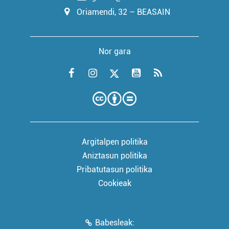
Oriamendi, 32 – BEASAIN
Nor gara
Argitalpen politika
Aniztasun politika
Pribatutasun politika
Cookieak
Babesleak: