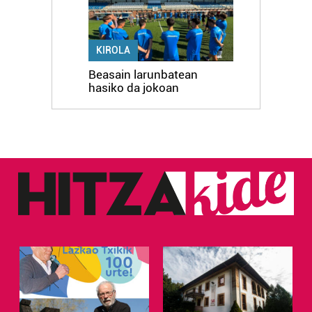
KIROLA
Beasain larunbatean
hasiko da jokoan