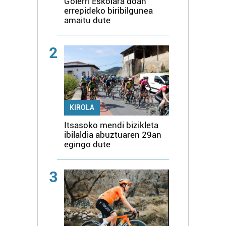
Goierri Eskolara doan
errepideko biribilgunea
amaitu dute
2
KIROLA
Itsasoko mendi bizikleta
ibilaldia abuztuaren 29an
egingo dute
3