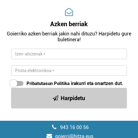
Azken berriak
Goierriko azken berriak jakin nahi dituzu? Harpidetu gure
buletinera!
Pribatutasun Politika
irakurri eta onartzen dut.
Harpidetu
943 16 00 56
goierri@hitza.eus