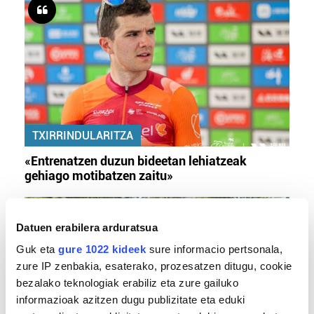
TXIRRINDULARITZA
«Entrenatzen duzun bideetan lehiatzeak
gehiago motibatzen zaitu»
Datuen erabilera arduratsua
Guk eta
gure 1022 kideek
sure informacio pertsonala,
zure IP zenbakia, esaterako, prozesatzen ditugu, cookie
bezalako teknologiak erabiliz eta zure gailuko
informazioak azitzen dugu publizitate eta eduki