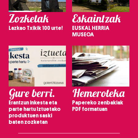
Zozketak
Eskaintzak
Lazkao Txikik 100 urte!
EUSKAL HERRIA
MUSEOA
Gure berri.
Hemeroteka
Erantzun inkesta eta
Papereko zenbakiak
parte hartu Iztuetako
PDF formatuan
produktuen saski
baten zozketan