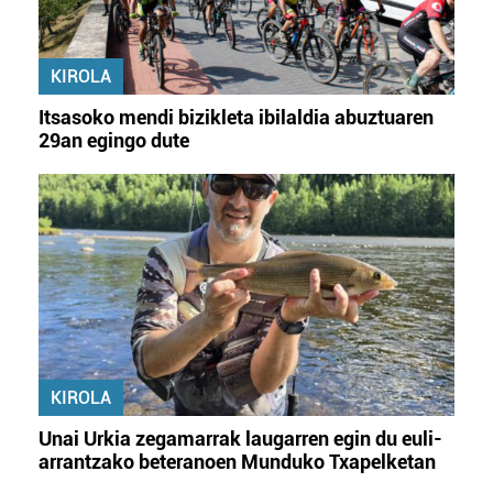
KIROLA
Itsasoko mendi bizikleta ibilaldia abuztuaren
29an egingo dute
KIROLA
Unai Urkia zegamarrak laugarren egin du euli-
arrantzako beteranoen Munduko Txapelketan