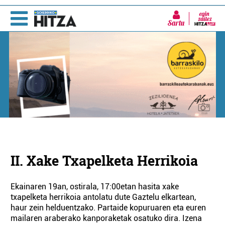
Sartu
II. Xake Txapelketa Herrikoia
Ekainaren 19an, ostirala, 17:00etan hasita xake
txapelketa herrikoia antolatu dute Gaztelu elkartean,
haur zein helduentzako. Partaide kopuruaren eta euren
mailaren araberako kanporaketak osatuko dira. Izena