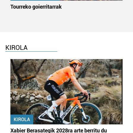
Tourreko goierritarrak
KIROLA
KIROLA
Xabier Berasategik 2028ra arte berritu du