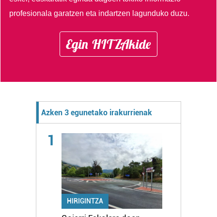
profesionala garatzen eta indartzen lagunduko duzu.
Egin HITZAkide
Azken 3 egunetako irakurrienak
1
HIRIGINTZA