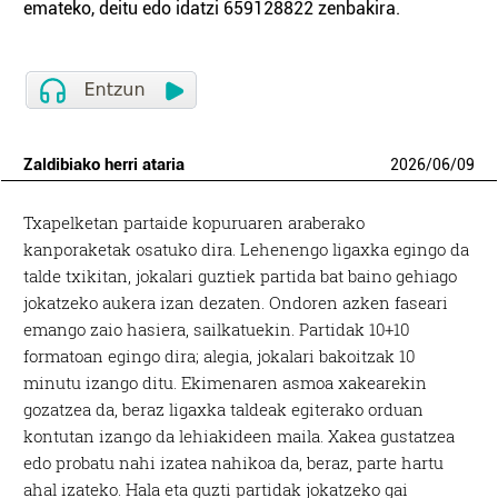
emateko, deitu edo idatzi 659128822 zenbakira.
Zaldibiako herri ataria
2026
/
06
/
09
Txapelketan partaide kopuruaren araberako
kanporaketak osatuko dira. Lehenengo ligaxka egingo da
talde txikitan, jokalari guztiek partida bat baino gehiago
jokatzeko aukera izan dezaten. Ondoren azken faseari
emango zaio hasiera, sailkatuekin. Partidak 10+10
formatoan egingo dira; alegia, jokalari bakoitzak 10
minutu izango ditu. Ekimenaren asmoa xakearekin
gozatzea da, beraz ligaxka taldeak egiterako orduan
kontutan izango da lehiakideen maila. Xakea gustatzea
edo probatu nahi izatea nahikoa da, beraz, parte hartu
ahal izateko. Hala eta guzti partidak jokatzeko gai