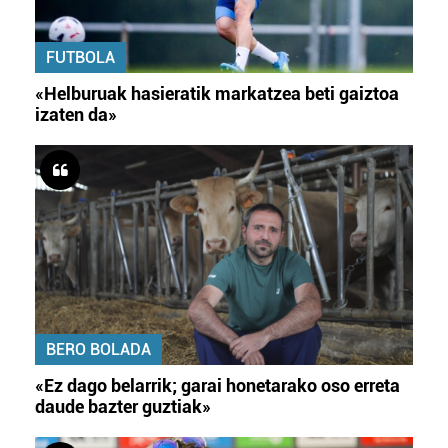
FUTBOLA
«Helburuak hasieratik markatzea beti gaiztoa
izaten da»
BERO BOLADA
«Ez dago belarrik; garai honetarako oso erreta
daude bazter guztiak»