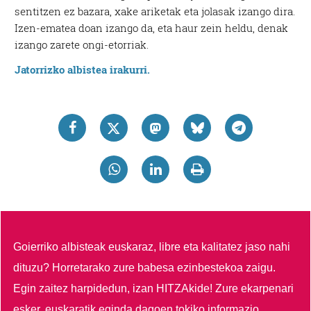
sentitzen ez bazara, xake ariketak eta jolasak izango dira.
Izen-ematea doan izango da, eta haur zein heldu, denak
izango zarete ongi-etorriak.
Jatorrizko albistea irakurri.
Goierriko albisteak euskaraz, libre eta kalitatez jaso nahi
dituzu?
Horretarako zure babesa ezinbestekoa zaigu.
Egin zaitez harpidedun, izan HITZAkide!
Zure ekarpenari
esker, euskaratik eginda dagoen tokiko informazio