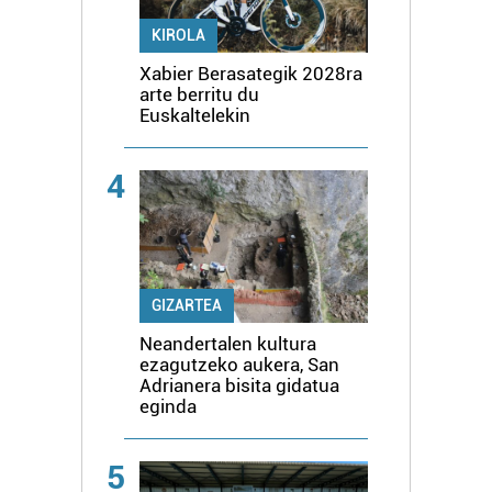
KIROLA
Xabier Berasategik 2028ra
arte berritu du
Euskaltelekin
4
GIZARTEA
Neandertalen kultura
ezagutzeko aukera, San
Adrianera bisita gidatua
eginda
5