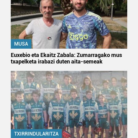
zerbitzuak hobetzeko asmoz, cookie teknologiaz
baliatzen gara. Ohar hau onartuz gero, teknologia hori
erabiltzeko baimen esplizitua ematen diguzu.
Gehiago
irakurri
MUSA
Euxebio eta Ekaitz Zabala: Zumarragako mus
txapelketa irabazi duten aita-semeak
TXIRRINDULARITZA