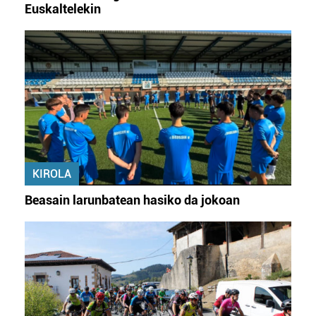
Euskaltelekin
KIROLA
Beasain larunbatean hasiko da jokoan