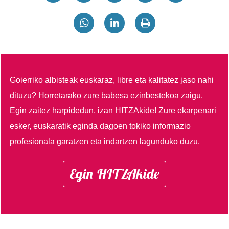
Goierriko albisteak euskaraz, libre eta kalitatez jaso nahi
dituzu?
Horretarako zure babesa ezinbestekoa zaigu.
Egin zaitez harpidedun, izan HITZAkide!
Zure ekarpenari
esker, euskaratik eginda dagoen tokiko informazio
profesionala garatzen eta indartzen lagunduko duzu.
Egin HITZAkide