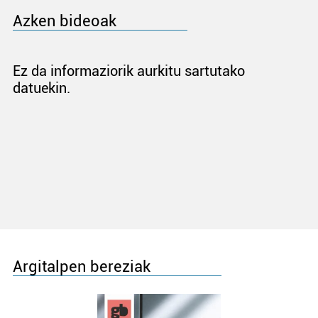
Azken bideoak
Ez da informaziorik aurkitu sartutako
datuekin.
Argitalpen bereziak