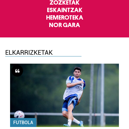
ZOZKETAK
ESKAINTZAK
HEMEROTEKA
NOR GARA
ELKARRIZKETAK
FUTBOLA