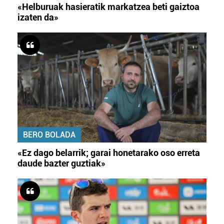
«Helburuak hasieratik markatzea beti gaiztoa
izaten da»
BERO BOLADA
«Ez dago belarrik; garai honetarako oso erreta
daude bazter guztiak»