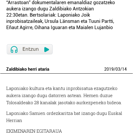
“Arrastoan” dokumentalaren emanaldiaz gozatzeko
aukera izango dugu Zaldibiako Antzokian
22:30etan. Bertsolariak: Laponiako Joik
inprobisatzaileak, Ursula Länsman eta Tuuni Partti,
Eñaut Agirre, Oihana Iguaran eta Maialen Lujanbio
Zaldibiako herri ataria
2019
/
03
/
14
Laponiako kultura eta kantu inprobisatua ezagutzeko
aukera izango dugu datorren astean. Hemen duzue
Tolosaldeako 28 kanalak jasotako aurkezpeneko bideoa.
Laponiako Samien ordezkaritza bat izango dugu Euskal
Herrian
EKIMENAREN EGITARAUA