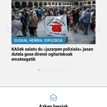
EUSKAL HERRIA, GIPUZKOA
KASek salatu du «jazarpen poliziala» jasan
Pa
dutela gose direnei ogitartekoak
da
emateagatik
«s
Azken berriak