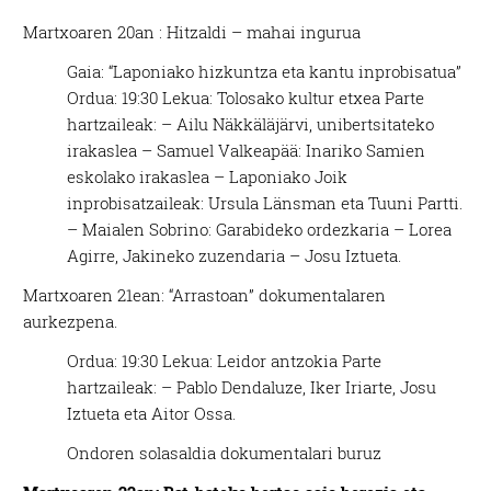
Martxoaren 20an : Hitzaldi – mahai ingurua
Gaia: “Laponiako hizkuntza eta kantu inprobisatua”
Ordua: 19:30 Lekua: Tolosako kultur etxea Parte
hartzaileak: – Ailu Näkkäläjärvi, unibertsitateko
irakaslea – Samuel Valkeapää: Inariko Samien
eskolako irakaslea – Laponiako Joik
inprobisatzaileak: Ursula Länsman eta Tuuni Partti.
– Maialen Sobrino: Garabideko ordezkaria – Lorea
Agirre, Jakineko zuzendaria – Josu Iztueta.
Martxoaren 21ean: “Arrastoan” dokumentalaren
aurkezpena.
Ordua: 19:30 Lekua: Leidor antzokia Parte
hartzaileak: – Pablo Dendaluze, Iker Iriarte, Josu
Iztueta eta Aitor Ossa.
Ondoren solasaldia dokumentalari buruz