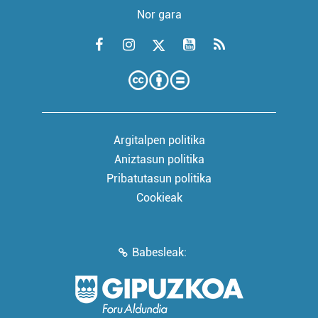
Nor gara
Argitalpen politika
Aniztasun politika
Pribatutasun politika
Cookieak
Babesleak: