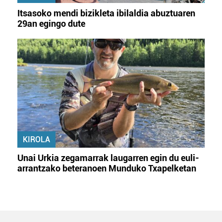
Itsasoko mendi bizikleta ibilaldia abuztuaren
29an egingo dute
KIROLA
Unai Urkia zegamarrak laugarren egin du euli-
arrantzako beteranoen Munduko Txapelketan