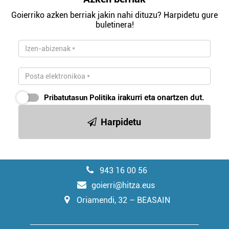
Goierriko azken berriak jakin nahi dituzu? Harpidetu gure
buletinera!
Pribatutasun Politika
irakurri eta onartzen dut.
Harpidetu
943 16 00 56
goierri@hitza.eus
Oriamendi, 32 – BEASAIN