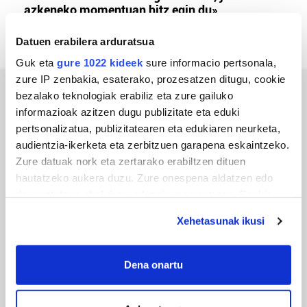
azkeneko momentuan hitz egin du»
Datuen erabilera arduratsua
Guk eta
gure 1022 kideek
sure informacio pertsonala,
zure IP zenbakia, esaterako, prozesatzen ditugu, cookie
bezalako teknologiak erabiliz eta zure gailuko
ERREPORTAJEAK
informazioak azitzen dugu publizitate eta eduki
pertsonalizatua, publizitatearen eta edukiaren neurketa,
audientzia-ikerketa eta zerbitzuen garapena eskaintzeko.
Zure datuak nork eta zertarako erabiltzen dituen
hautatzeko aukera duzu. Zure onespena aldatzen edo
deuseztatzen ahal duzu edozein momentutan, Cookie
deklaraziotik edo Privacy triggerean klikatuz.
Xehetasunak ikusi
If you allow, we would also like to:
Collect information about your geographical
Dena onartu
URBIAKO FESTA
location which can be accurate to within several
Urbiako zelaiak erromeria leku
meters