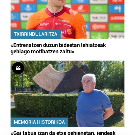
TXIRRINDULARITZA
«Entrenatzen duzun bideetan lehiatzeak
gehiago motibatzen zaitu»
MEMORIA HISTORIKOA
«Gai tabua izan da etxe gehienetan, jendeak