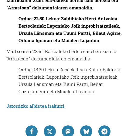
Martxoaren 22an: Bat-bateko bertso saio berezia eta
“Arrastoan” dokumentalaren emanaldia.
Ordua: 22:30 Lekua: Zaldibiako Herri Antzokia
Bertsolariak: Laponiako Joik inprobisatzaileak,
Ursula Länsman eta Tuuni Partti, Eñaut Agirre,
Oihana Iguaran eta Maialen Lujanbio
Martxoaren 23an: Bat-bateko bertso saio berezia eta
“Arrastoan” dokumentalaren emanaldia
Ordua: 18:30 Lekua: Albaola Itsas Kultur Faktoria
Bertsolariak: Laponiako Joik inprobisatzaileak,
Ursula Länsman eta Tuuni Partti, Beñat
Gaztelumendi eta Maialen Lujanbio.
Jatorrizko albistea irakurri.