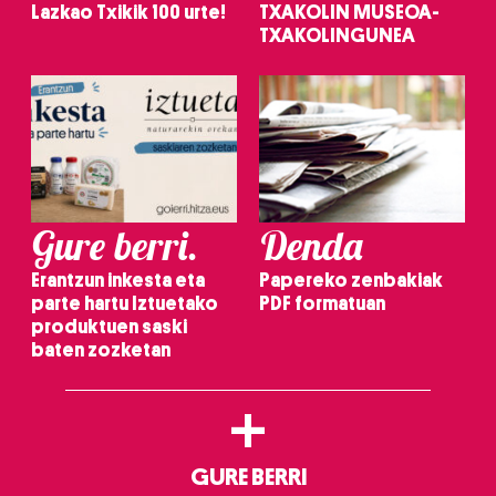
Lazkao Txikik 100 urte!
TXAKOLIN MUSEOA-
TXAKOLINGUNEA
Gure berri.
Denda
Erantzun inkesta eta
Papereko zenbakiak
parte hartu Iztuetako
PDF formatuan
produktuen saski
baten zozketan
+
GURE BERRI