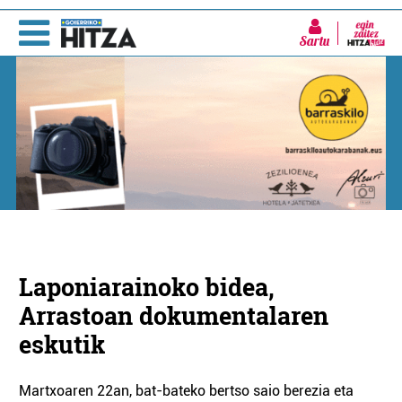
Sartu
Laponiarainoko bidea,
Arrastoan dokumentalaren
eskutik
Martxoaren 22an, bat-bateko bertso saio berezia eta