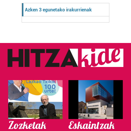
Azken 3 egunetako irakurrienak
Zozketak
Eskaintzak