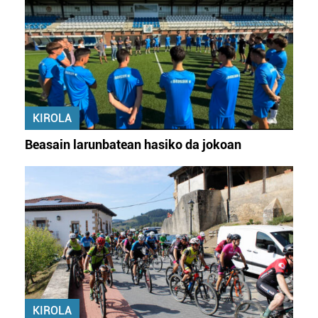
KIROLA
Beasain larunbatean hasiko da jokoan
KIROLA