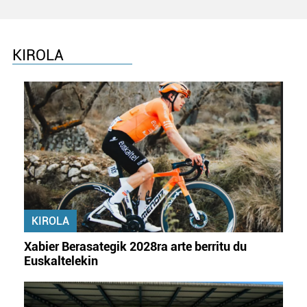
KIROLA
KIROLA
Xabier Berasategik 2028ra arte berritu du
Euskaltelekin