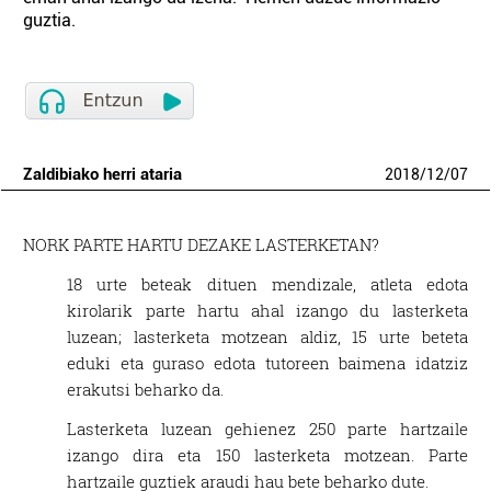
guztia.
Zaldibiako herri ataria
2018
/
12
/
07
NORK PARTE HARTU DEZAKE LASTERKETAN?
18 urte beteak dituen mendizale, atleta edota
kirolarik parte hartu ahal izango du lasterketa
luzean; lasterketa motzean aldiz, 15 urte beteta
eduki eta guraso edota tutoreen baimena idatziz
erakutsi beharko da.
Lasterketa luzean gehienez 250 parte hartzaile
izango dira eta 150 lasterketa motzean. Parte
hartzaile guztiek araudi hau bete beharko dute.