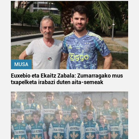
MUSA
Euxebio eta Ekaitz Zabala: Zumarragako mus
txapelketa irabazi duten aita-semeak