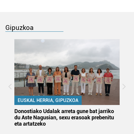
Gipuzkoa
EUSKAL HERRIA, GIPUZKOA
Donostiako Udalak arreta gune bat jarriko
Ur
du Aste Nagusian, sexu erasoak prebenitu
es
eta artatzeko
lu