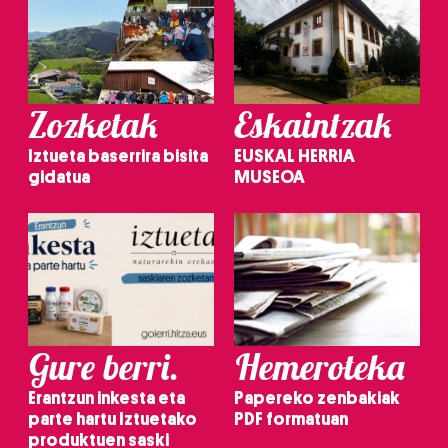
Zozketak
Eskaintzak
Iztueta baserrira bisita
EUSKAL HERRIA
gidatua
MUSEOA
Gure berri.
Hemeroteka
Erantzun inkesta eta
Papereko zenbakiak
parte hartu Iztuetako
PDF formatuan
produktuen saski