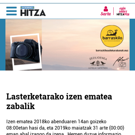
Sartu
Lasterketarako izen ematea
zabalik
Izen ematea 2018ko abenduaren 14an goizeko
08:00etan hasi da, eta 2019ko maiatzak 31 arte (00:00)
eman ahal izango da izena. Hemen duzue informazio