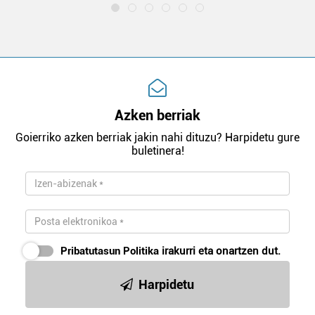
Azken berriak
Goierriko azken berriak jakin nahi dituzu? Harpidetu gure
buletinera!
Pribatutasun Politika
irakurri eta onartzen dut.
Harpidetu