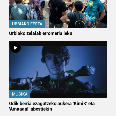
fitxategiak erabiltzen ditu. Zure esperientzia eta
zerbitzuak hobetzeko asmoz, cookie teknologiaz
baliatzen gara. Ohar hau onartuz gero, teknologia hori
URBIAKO FESTA
erabiltzeko baimen esplizitua ematen diguzu.
Gehiago
irakurri
Urbiako zelaiak erromeria leku
MUSIKA
Odik berria ezagutzeko aukera 'KimiK' eta
'Amaaaa!' abestiekin