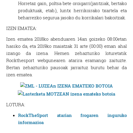
Horretaz gain, poltsa bete oroigarri(jantziak, bertako
produktuak, etab.), luntx herrikoirako txartela eta
beharrezko segurua jasoko du korrikalari bakoitzak.
IZEN EMATEA:
Izen ematea 2018ko abenduaren 14an goizeko 08:00etan
hasiko da, eta 2019ko maiatzak 31 arte (00:00) eman ahal
izango da izena. Hemen zehazturiko loturetatik
Rockthesport webgunearen atarira eramango zaituzte.
Bertan zehazturiko pausoak jarraituz burutu behar da
izen ematea.
LOTURA:
RockTheSport atarian frogaren inguruko
informazioa