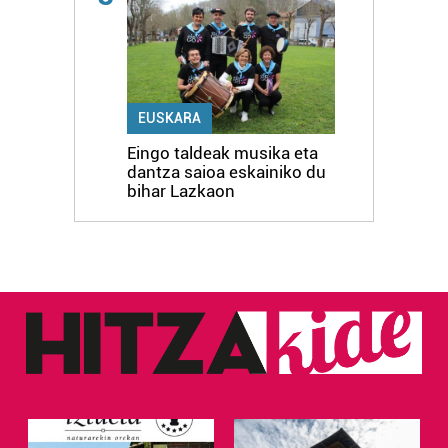
EUSKARA
Eingo taldeak musika eta
dantza saioa eskainiko du
bihar Lazkaon