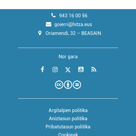
943 16 00 56
goierri@hitza.eus
Oriamendi, 32 – BEASAIN
Nor gara
Argitalpen politika
Aniztasun politika
Pribatutasun politika
Cookieak