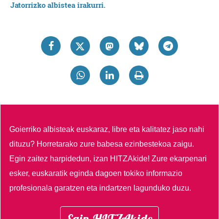
Jatorrizko albistea irakurri.
Goierriko albisteak euskaraz, libre eta kalitatez jaso nahi
dituzu?
Horretarako zure babesa ezinbestekoa zaigu.
Egin zaitez harpidedun, izan HITZAkide!
Zure ekarpenari
esker, euskaratik eginda dagoen tokiko informazio
profesionala garatzen eta indartzen lagunduko duzu.