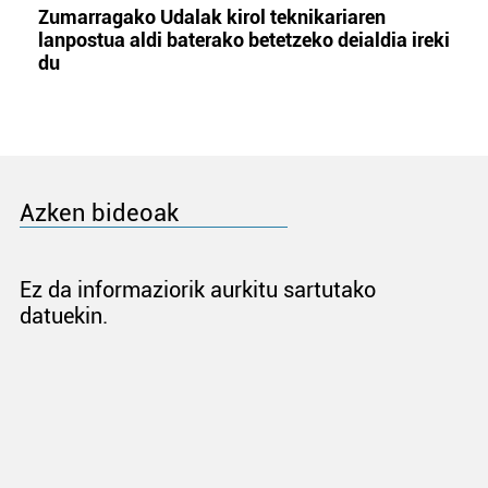
Zumarragako Udalak kirol teknikariaren
lanpostua aldi baterako betetzeko deialdia ireki
du
Azken bideoak
Ez da informaziorik aurkitu sartutako
datuekin.