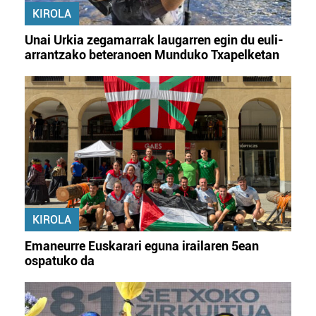
KIROLA
Unai Urkia zegamarrak laugarren egin du euli-
arrantzako beteranoen Munduko Txapelketan
KIROLA
Emaneurre Euskarari eguna irailaren 5ean
ospatuko da