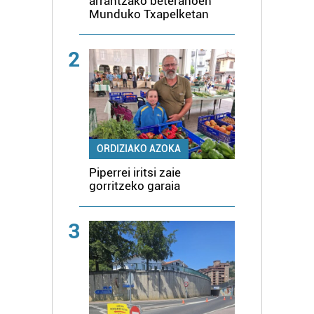
arrantzako beteranoen
Munduko Txapelketan
2
ORDIZIAKO AZOKA
Piperrei iritsi zaie
gorritzeko garaia
3