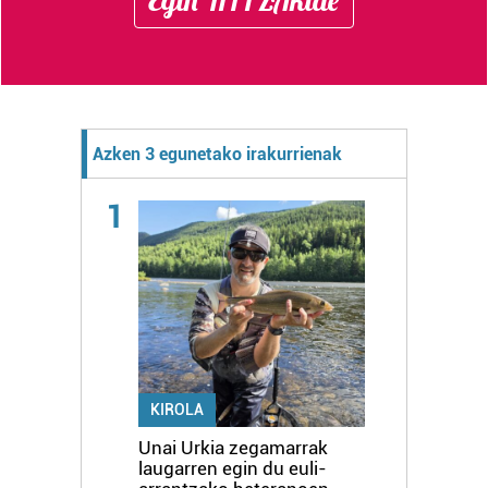
Egin HITZAkide
Azken 3 egunetako irakurrienak
1
KIROLA
Unai Urkia zegamarrak
laugarren egin du euli-