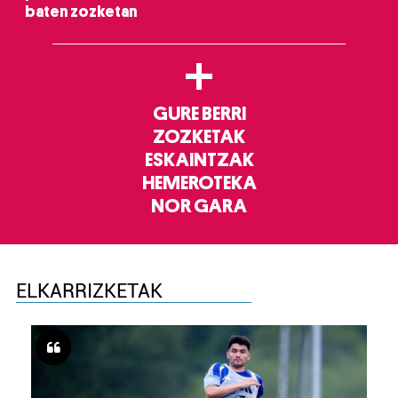
baten zozketan
+
GURE BERRI
ZOZKETAK
ESKAINTZAK
HEMEROTEKA
NOR GARA
ELKARRIZKETAK