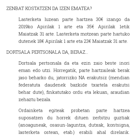
ZENBAT KOSTATZEN DA IZEN EMATEA?
Lasterketa luzean parte hartzea 30€ izango da
2019ko Apirilak 1 arte eta 35€ Apirilak 1etik
Maiatzak 31 arte. Lasterketa motzean parte hartuko
dutenek 18€ Apirilak 1 arte eta 23€ Maiatzak 31 arte.
DORTSALA PERTSONALA DA, BERAZ…
Dortsala pertsonala da eta ezin zaio beste inori
eman edo utzi. Horregatik, parte hartzaileak berak
jaso beharko du, jatorrizko NA erakutsiz (mendian
federatuta daudenek bazkide txartela erakutsi
behar dute), finkatutako ordu eta lekuan, araudian
zehaztu bezala.
Ordainketa egiteak probetan parte hartzea
suposatzen du horrek dituen zerbitzu guztiak
(anoaguneak, osasun-laguntza, dutxak, kontsigna,
lasterketa ostean, etab.) erabili ahal direlarik.