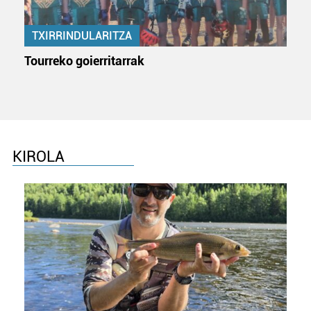
TXIRRINDULARITZA
Tourreko goierritarrak
KIROLA