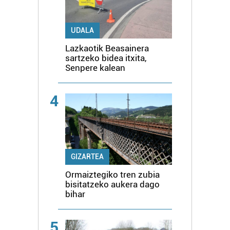
UDALA
Lazkaotik Beasainera
sartzeko bidea itxita,
Senpere kalean
4
GIZARTEA
Ormaiztegiko tren zubia
bisitatzeko aukera dago
bihar
5