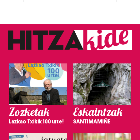
Zozketak
Eskaintzak
Lazkao Txikik 100 urte!
SANTIMAMIÑE