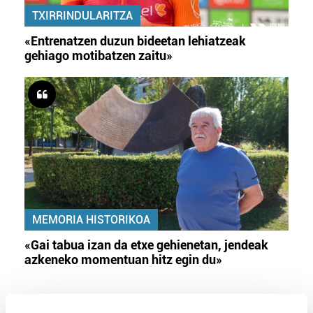
TXIRRINDULARITZA
«Entrenatzen duzun bideetan lehiatzeak
gehiago motibatzen zaitu»
MEMORIA HISTORIKOA
«Gai tabua izan da etxe gehienetan, jendeak
azkeneko momentuan hitz egin du»