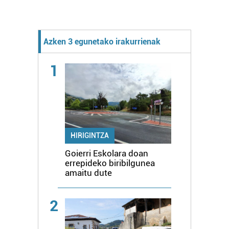
Azken 3 egunetako irakurrienak
1
HIRIGINTZA
Goierri Eskolara doan
errepideko biribilgunea
amaitu dute
2