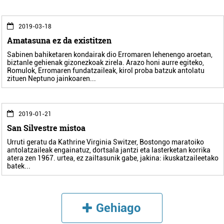
2019-03-18
Amatasuna ez da existitzen
Sabinen bahiketaren kondairak dio Erromaren lehenengo aroetan,
biztanle gehienak gizonezkoak zirela. Arazo honi aurre egiteko,
Romulok, Erromaren fundatzaileak, kirol proba batzuk antolatu
zituen Neptuno jainkoaren...
2019-01-21
San Silvestre mistoa
Urruti geratu da Kathrine Virginia Switzer, Bostongo maratoiko
antolatzaileak engainatuz, dortsala jantzi eta lasterketan korrika
atera zen 1967. urtea, ez zailtasunik gabe, jakina: ikuskatzaileetako
batek...
Gehiago