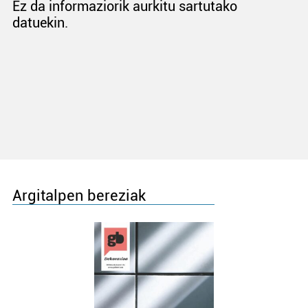
Ez da informaziorik aurkitu sartutako
datuekin.
Argitalpen bereziak