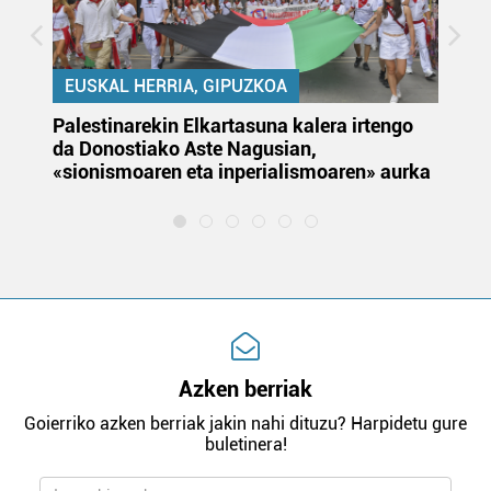
EUSKAL HERRIA, GIPUZKOA
Palestinarekin Elkartasuna kalera irtengo
Do
da Donostiako Aste Nagusian,
du
«sionismoaren eta inperialismoaren» aurka
et
Azken berriak
Goierriko azken berriak jakin nahi dituzu? Harpidetu gure
buletinera!