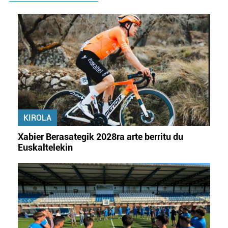
KIROLA
Xabier Berasategik 2028ra arte berritu du
Euskaltelekin