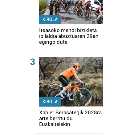
KIROLA
Itsasoko mendi bizikleta
ibilaldia abuztuaren 29an
egingo dute
3
KIROLA
Xabier Berasategik 2028ra
arte berritu du
Euskaltelekin