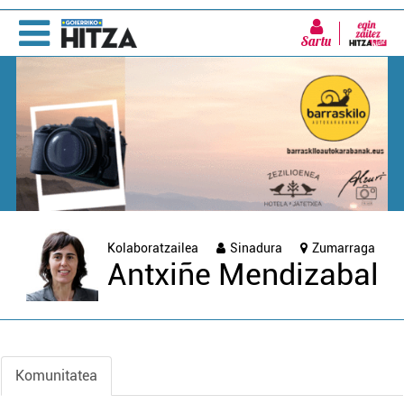
Sartu
Kolaboratzailea
Sinadura
Zumarraga
Antxiñe Mendizabal
Komunitatea