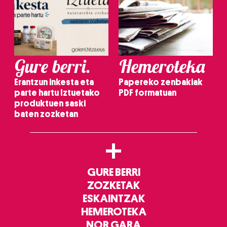
Gure berri.
Hemeroteka
Erantzun inkesta eta
Papereko zenbakiak
parte hartu Iztuetako
PDF formatuan
produktuen saski
baten zozketan
+
GURE BERRI
ZOZKETAK
ESKAINTZAK
HEMEROTEKA
NOR GARA