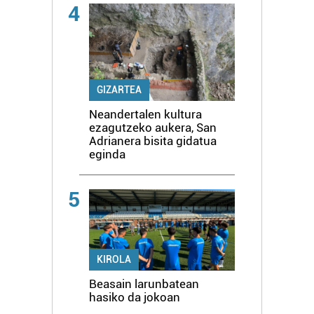
4
GIZARTEA
Neandertalen kultura
ezagutzeko aukera, San
Adrianera bisita gidatua
eginda
5
KIROLA
Beasain larunbatean
hasiko da jokoan