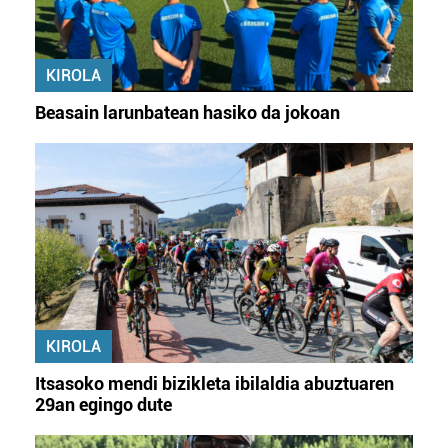
KIROLA
Beasain larunbatean hasiko da jokoan
KIROLA
Itsasoko mendi bizikleta ibilaldia abuztuaren
29an egingo dute