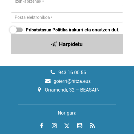
Pribatutasun Politika
irakurri eta onartzen dut.
Harpidetu
943 16 00 56
goierri@hitza.eus
Oriamendi, 32 – BEASAIN
Nor gara