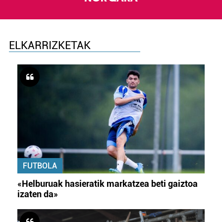
ELKARRIZKETAK
FUTBOLA
«Helburuak hasieratik markatzea beti gaiztoa
izaten da»