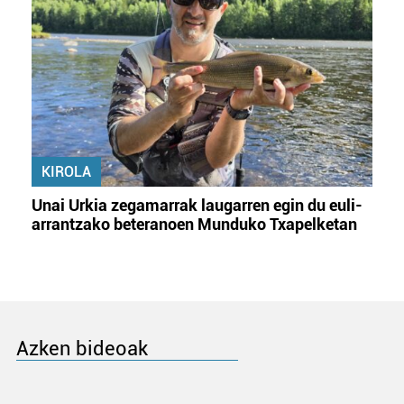
KIROLA
Unai Urkia zegamarrak laugarren egin du euli-
arrantzako beteranoen Munduko Txapelketan
Azken bideoak