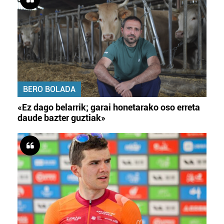
BERO BOLADA
«Ez dago belarrik; garai honetarako oso erreta
daude bazter guztiak»