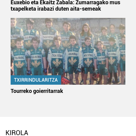
Euxebio eta Ekaitz Zabala: Zumarragako mus
datuen atalean. Edozein unetan alda edo ken dezakezu
txapelketa irabazi duten aita-semeak
zure baimena Cookieen adierazpenean.
Webgune honek cookie propioak eta hirugarrenen cookie-
fitxategiak erabiltzen ditu. Zure esperientzia eta
zerbitzuak hobetzeko asmoz, cookie teknologiaz
baliatzen gara. Ohar hau onartuz gero, teknologia hori
erabiltzeko baimen esplizitua ematen diguzu.
Gehiago
irakurri
TXIRRINDULARITZA
Tourreko goierritarrak
KIROLA