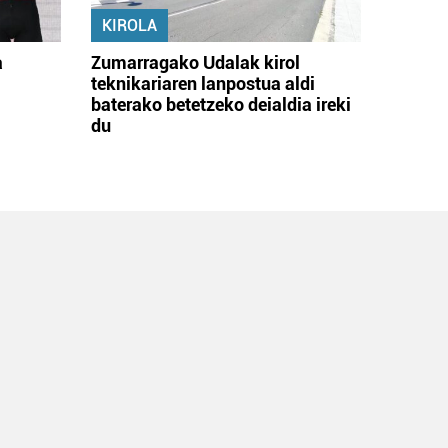
KIROLA
a
Zumarragako Udalak kirol
teknikariaren lanpostua aldi
baterako betetzeko deialdia ireki
du