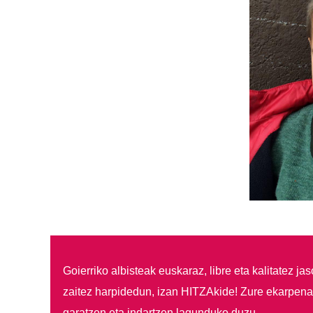
Goierriko albisteak euskaraz, libre eta kalitatez ja
zaitez harpidedun, izan HITZAkide!
Zure ekarpenar
garatzen eta indartzen lagunduko duzu.