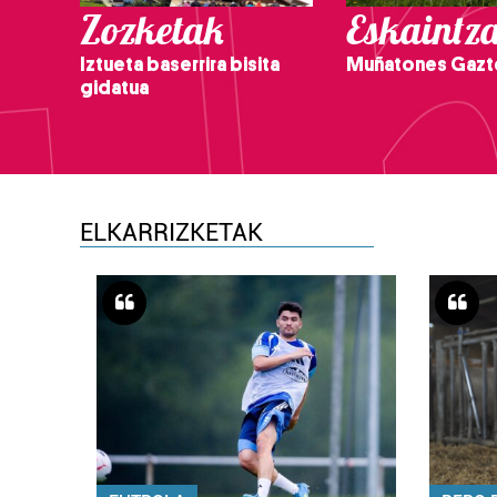
Zozketak
Eskaintz
Iztueta baserrira bisita
Muñatones Gazt
gidatua
ELKARRIZKETAK