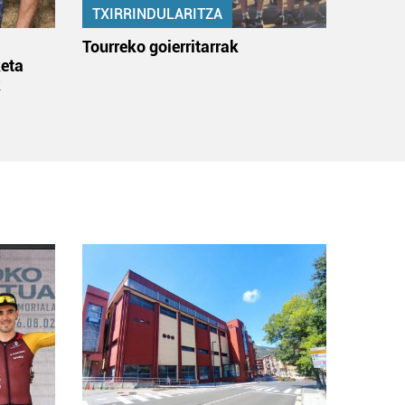
TXIRRINDULARITZA
:
Tourreko goierritarrak
eta
k