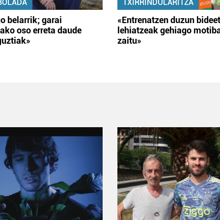
BOLADA
TXIRRINDULARITZA
o belarrik; garai
«Entrenatzen duzun bidee
ako oso erreta daude
lehiatzeak gehiago motib
guztiak»
zaitu»