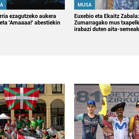
A
MUSA
rria ezagutzeko aukera
Euxebio eta Ekaitz Zabala
 eta 'Amaaaa!' abestiekin
Zumarragako mus txapelk
irabazi duten aita-semea