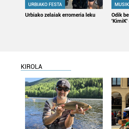
URBIAKO FESTA
MUSIK
Urbiako zelaiak erromeria leku
Odik be
'KimiK'
KIROLA