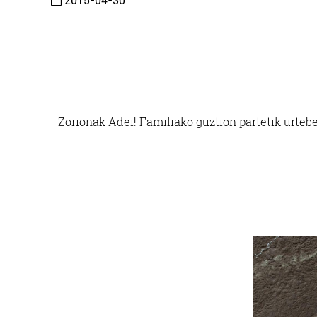
2015-04-30
Zorionak Adei! Familiako guztion partetik urteb