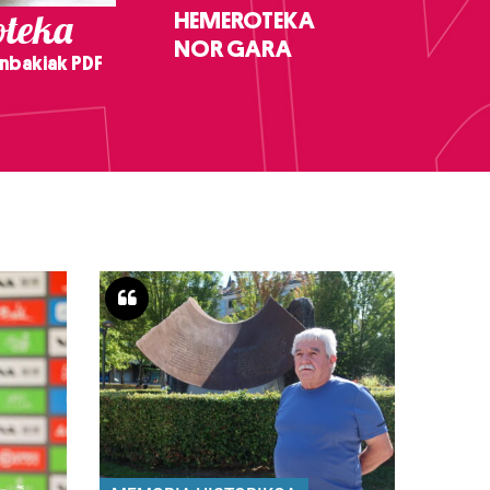
teka
HEMEROTEKA
NOR GARA
nbakiak PDF