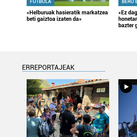
FUTBOLA
BERO 
«Helburuak hasieratik markatzea
«Ez dag
beti gaiztoa izaten da»
honetar
bazter 
ERREPORTAJEAK