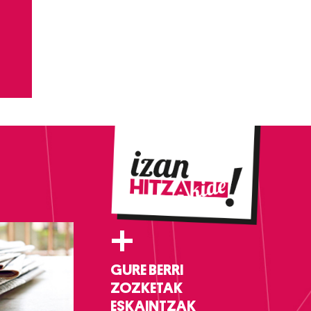
+
GURE BERRI
ZOZKETAK
ESKAINTZAK