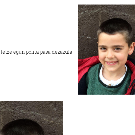
etetze egun polita pasa dezazula