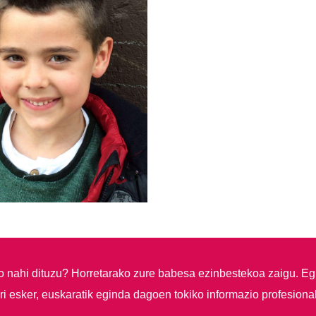
so nahi dituzu?
Horretarako zure babesa ezinbestekoa zaigu. Eg
i esker, euskaratik eginda dagoen tokiko informazio profesiona