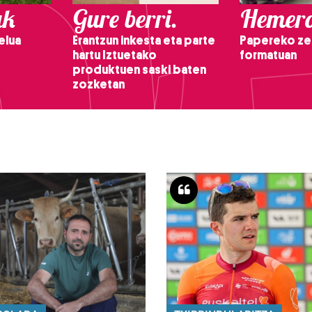
ak
Gure berri.
Hemero
elua
Erantzun inkesta eta parte
Papereko ze
hartu Iztuetako
formatuan
produktuen saski baten
zozketan