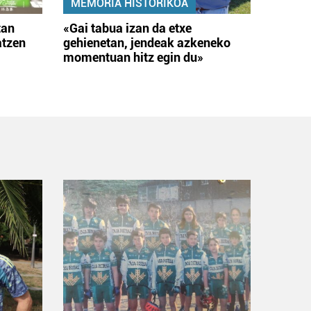
MEMORIA HISTORIKOA
tan
«Gai tabua izan da etxe
atzen
gehienetan, jendeak azkeneko
momentuan hitz egin du»