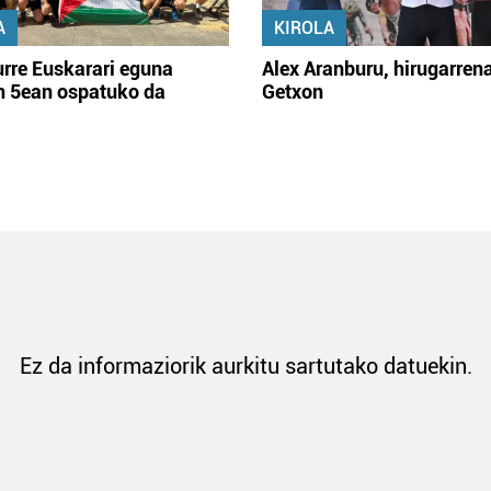
A
KIROLA
rre Euskarari eguna
Alex Aranburu, hirugarren
en 5ean ospatuko da
Getxon
Ez da informaziorik aurkitu sartutako datuekin.