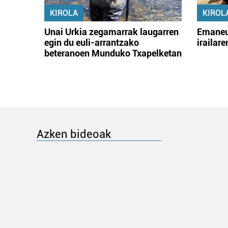
KIROLA
KIROL
Unai Urkia zegamarrak laugarren
Emaneu
egin du euli-arrantzako
irailar
beteranoen Munduko Txapelketan
Azken bideoak