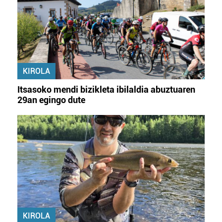
KIROLA
Itsasoko mendi bizikleta ibilaldia abuztuaren
29an egingo dute
KIROLA