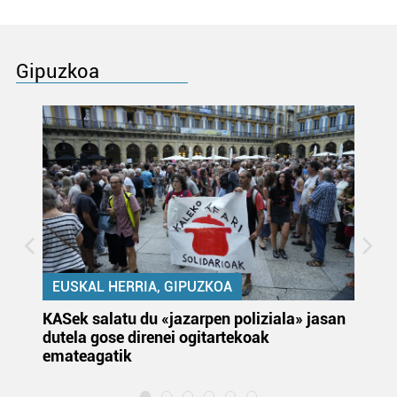
Gipuzkoa
EUSKAL HERRIA, GIPUZKOA
KASek salatu du «jazarpen poliziala» jasan
Pa
dutela gose direnei ogitartekoak
da
emateagatik
«s