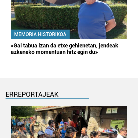
MEMORIA HISTORIKOA
«Gai tabua izan da etxe gehienetan, jendeak
azkeneko momentuan hitz egin du»
ERREPORTAJEAK