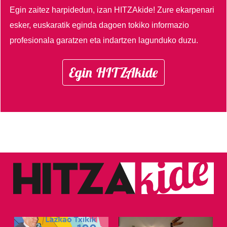
Egin zaitez harpidedun, izan HITZAkide!
Zure ekarpenari
esker, euskaratik eginda dagoen tokiko informazio
profesionala garatzen eta indartzen lagunduko duzu.
Egin HITZAkide