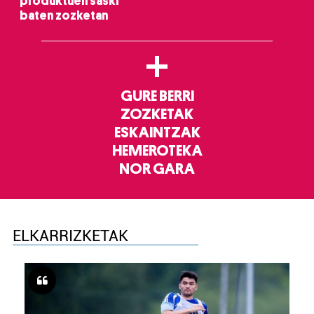
produktuen saski
baten zozketan
+
GURE BERRI
ZOZKETAK
ESKAINTZAK
HEMEROTEKA
NOR GARA
ELKARRIZKETAK