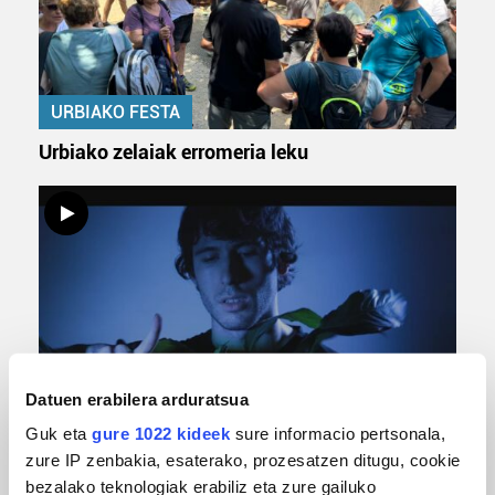
URBIAKO FESTA
Urbiako zelaiak erromeria leku
Datuen erabilera arduratsua
MUSIKA
Guk eta
gure 1022 kideek
sure informacio pertsonala,
Odik berria ezagutzeko aukera 'KimiK' eta
zure IP zenbakia, esaterako, prozesatzen ditugu, cookie
'Amaaaa!' abestiekin
bezalako teknologiak erabiliz eta zure gailuko