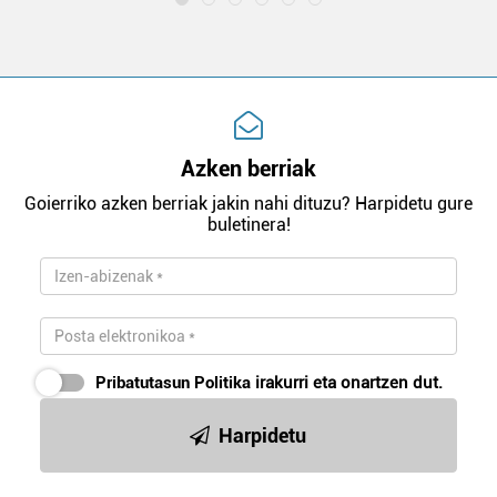
Azken berriak
Goierriko azken berriak jakin nahi dituzu? Harpidetu gure
buletinera!
Pribatutasun Politika
irakurri eta onartzen dut.
Harpidetu