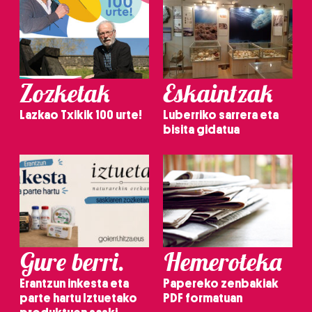
Zozketak
Eskaintzak
Lazkao Txikik 100 urte!
Luberriko sarrera eta
bisita gidatua
Gure berri.
Hemeroteka
Erantzun inkesta eta
Papereko zenbakiak
parte hartu Iztuetako
PDF formatuan