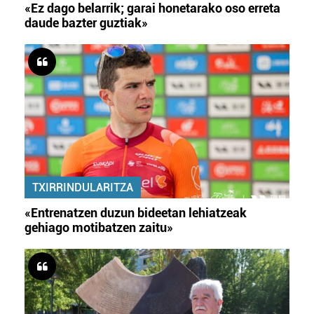
«Ez dago belarrik; garai honetarako oso erreta
daude bazter guztiak»
TXIRRINDULARITZA
«Entrenatzen duzun bideetan lehiatzeak
gehiago motibatzen zaitu»