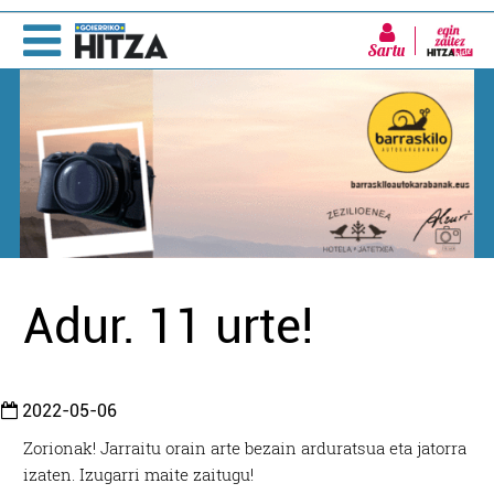
Sartu
Adur. 11 urte!
2022-05-06
Zorionak! Jarraitu orain arte bezain arduratsua eta jatorra
izaten. Izugarri maite zaitugu!