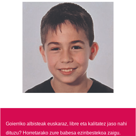
Goierriko albisteak euskaraz, libre eta kalitatez jaso nahi
dituzu?
Horretarako zure babesa ezinbestekoa zaigu.