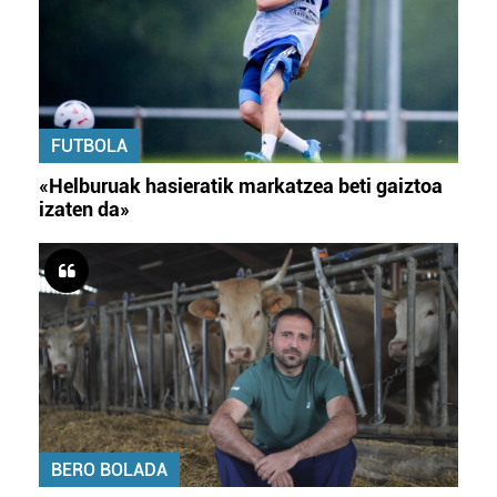
FUTBOLA
«Helburuak hasieratik markatzea beti gaiztoa
izaten da»
BERO BOLADA