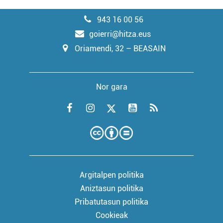
943 16 00 56
goierri@hitza.eus
Oriamendi, 32 – BEASAIN
Nor gara
Argitalpen politika
Aniztasun politika
Pribatutasun politika
Cookieak