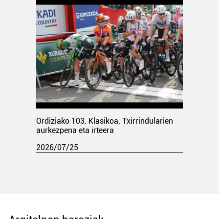
Ordiziako 103. Klasikoa. Txirrindularien
aurkezpena eta irteera
2026/07/25