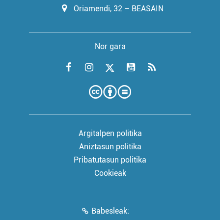
Oriamendi, 32 – BEASAIN
Nor gara
Argitalpen politika
Aniztasun politika
Pribatutasun politika
Cookieak
Babesleak: