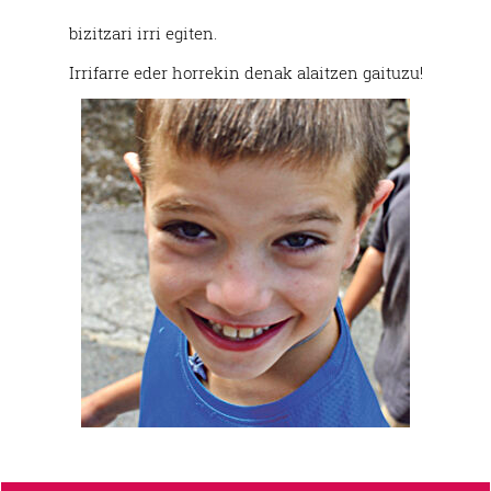
bizitzari irri egiten.
Irrifarre eder horrekin denak alaitzen gaituzu!