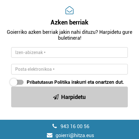
Azken berriak
Goierriko azken berriak jakin nahi dituzu? Harpidetu gure
buletinera!
Pribatutasun Politika
irakurri eta onartzen dut.
Harpidetu
943 16 00 56
goierri@hitza.eus