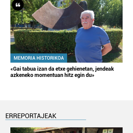
MEMORIA HISTORIKOA
«Gai tabua izan da etxe gehienetan, jendeak
azkeneko momentuan hitz egin du»
ERREPORTAJEAK