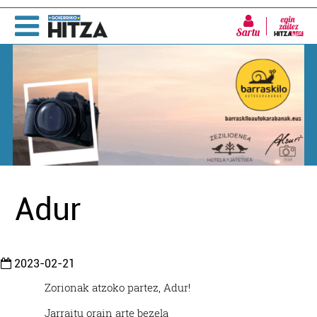
Sartu
Adur
2023-02-21
Zorionak atzoko partez, Adur!
Jarraitu orain arte bezela