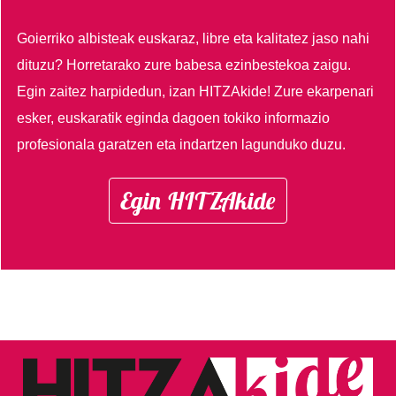
Goierriko albisteak euskaraz, libre eta kalitatez jaso nahi
dituzu?
Horretarako zure babesa ezinbestekoa zaigu.
Egin zaitez harpidedun, izan HITZAkide!
Zure ekarpenari
esker, euskaratik eginda dagoen tokiko informazio
profesionala garatzen eta indartzen lagunduko duzu.
Egin HITZAkide