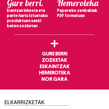
Gure berri.
Hemeroteka
Erantzun inkesta eta
Papereko zenbakiak
parte hartu Iztuetako
PDF formatuan
produktuen saski
baten zozketan
+
GURE BERRI
ZOZKETAK
ESKAINTZAK
HEMEROTEKA
NOR GARA
ELKARRIZKETAK