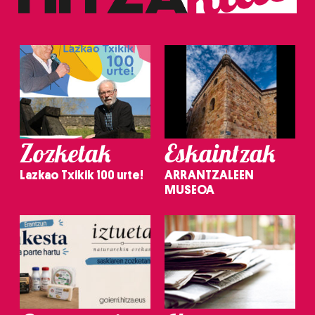
Zozketak
Eskaintzak
Lazkao Txikik 100 urte!
ARRANTZALEEN
MUSEOA