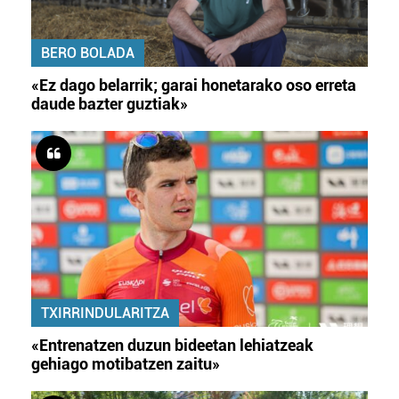
BERO BOLADA
«Ez dago belarrik; garai honetarako oso erreta
daude bazter guztiak»
TXIRRINDULARITZA
«Entrenatzen duzun bideetan lehiatzeak
gehiago motibatzen zaitu»