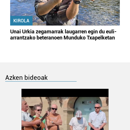
KIROLA
Unai Urkia zegamarrak laugarren egin du euli-
arrantzako beteranoen Munduko Txapelketan
Azken bideoak