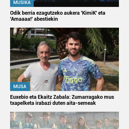
MUSIKA
Odik berria ezagutzeko aukera 'KimiK' eta
'Amaaaa!' abestiekin
MUSA
Euxebio eta Ekaitz Zabala: Zumarragako mus
txapelketa irabazi duten aita-semeak