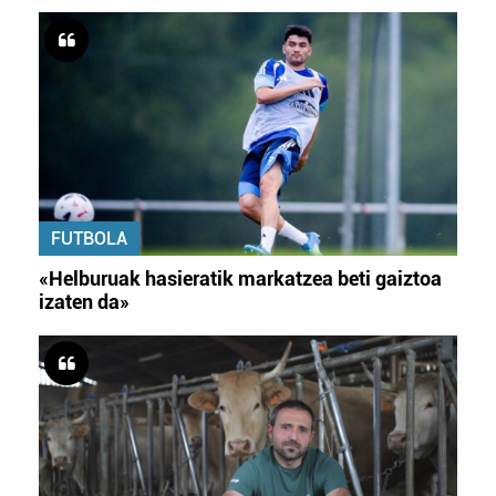
FUTBOLA
«Helburuak hasieratik markatzea beti gaiztoa
izaten da»