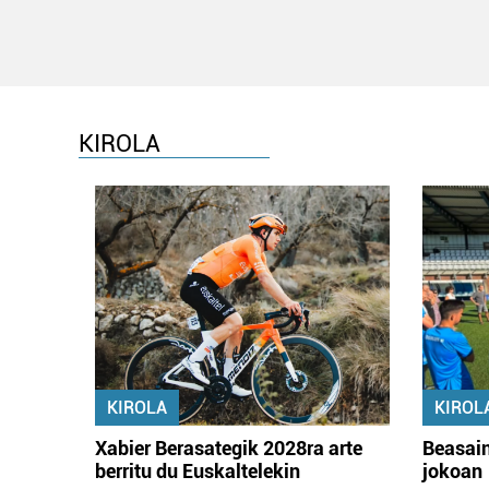
KIROLA
KIROLA
KIROL
Xabier Berasategik 2028ra arte
Beasain
berritu du Euskaltelekin
jokoan