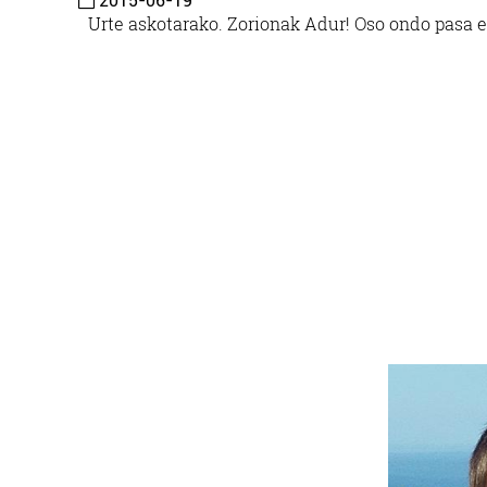
2015-06-19
Urte askotarako. Zorionak Adur! Oso ondo pasa 