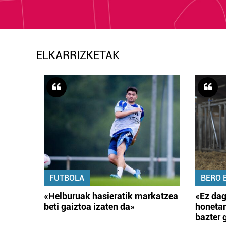
ELKARRIZKETAK
FUTBOLA
BERO 
«Helburuak hasieratik markatzea
«Ez dag
beti gaiztoa izaten da»
honetar
bazter 