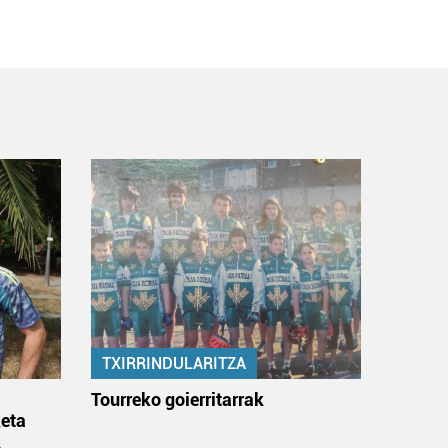
TXIRRINDULARITZA
:
Tourreko goierritarrak
eta
k