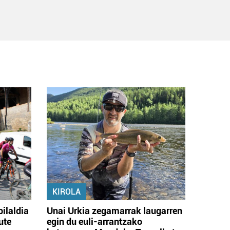
KIROLA
bilaldia
Unai Urkia zegamarrak laugarren
ute
egin du euli-arrantzako