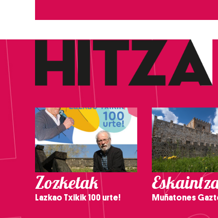
Zozketak
Eskaintz
Lazkao Txikik 100 urte!
Muñatones Gazt