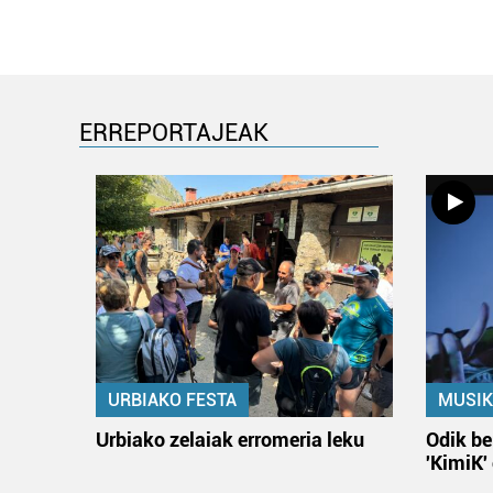
ERREPORTAJEAK
URBIAKO FESTA
MUSIK
Urbiako zelaiak erromeria leku
Odik be
'KimiK'