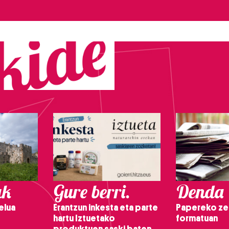
ak
Gure berri.
Denda
elua
Erantzun inkesta eta parte
Papereko ze
hartu Iztuetako
formatuan