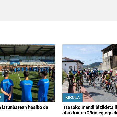
A
KIROLA
 larunbatean hasiko da
Itsasoko mendi bizikleta i
abuztuaren 29an egingo d