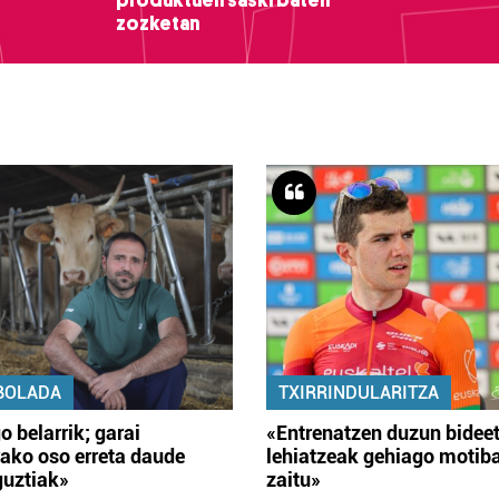
produktuen saski baten
zozketan
BOLADA
TXIRRINDULARITZA
o belarrik; garai
«Entrenatzen duzun bidee
ako oso erreta daude
lehiatzeak gehiago motib
guztiak»
zaitu»