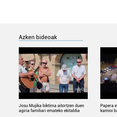
Azken bideoak
Josu Mujika biktima aitortzen duen
Papera e
agiria familiari emateko ekitaldia
kamioi b