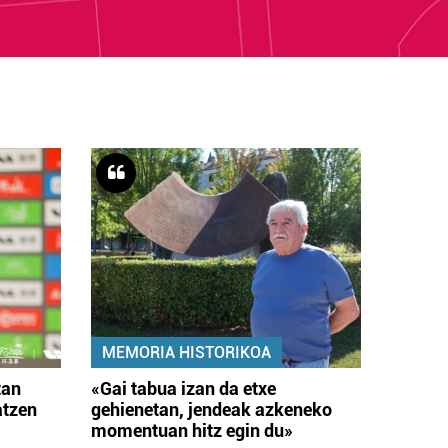
MEMORIA HISTORIKOA
tan
«Gai tabua izan da etxe
atzen
gehienetan, jendeak azkeneko
momentuan hitz egin du»