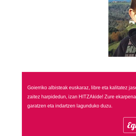
Goierriko albisteak euskaraz, libre eta kalitatez ja
zaitez harpidedun, izan HITZAkide!
Zure ekarpenar
garatzen eta indartzen lagunduko duzu.
Eg