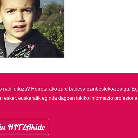
so nahi dituzu?
Horretarako zure babesa ezinbestekoa zaigu. Eg
i esker, euskaratik eginda dagoen tokiko informazio profesiona
in HITZAkide