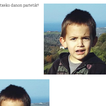
etxeko da
non partetik!!