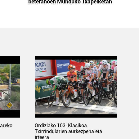
beteranoen Munduko Txapelketan
pareko
Ordiziako 103. Klasikoa.
Txirrindularien aurkezpena eta
irteera