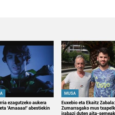
A
MUSA
rria ezagutzeko aukera
Euxebio eta Ekaitz Zabala
 eta 'Amaaaa!' abestiekin
Zumarragako mus txapelk
irabazi duten aita-semea