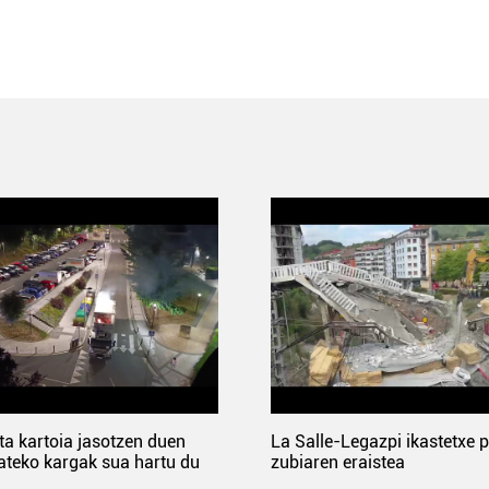
ta kartoia jasotzen duen
La Salle-Legazpi ikastetxe 
ateko kargak sua hartu du
zubiaren eraistea