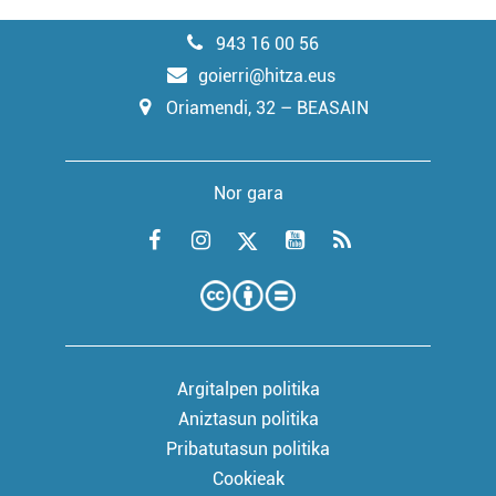
943 16 00 56
goierri@hitza.eus
Oriamendi, 32 – BEASAIN
Nor gara
Argitalpen politika
Aniztasun politika
Pribatutasun politika
Cookieak