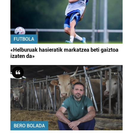
FUTBOLA
«Helburuak hasieratik markatzea beti gaiztoa
izaten da»
BERO BOLADA