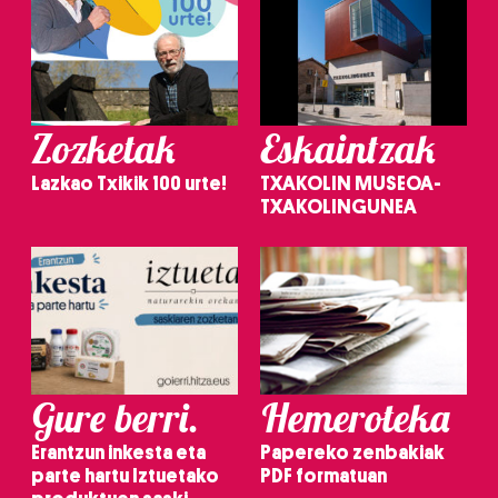
Zozketak
Eskaintzak
Lazkao Txikik 100 urte!
TXAKOLIN MUSEOA-
TXAKOLINGUNEA
Gure berri.
Hemeroteka
Erantzun inkesta eta
Papereko zenbakiak
parte hartu Iztuetako
PDF formatuan