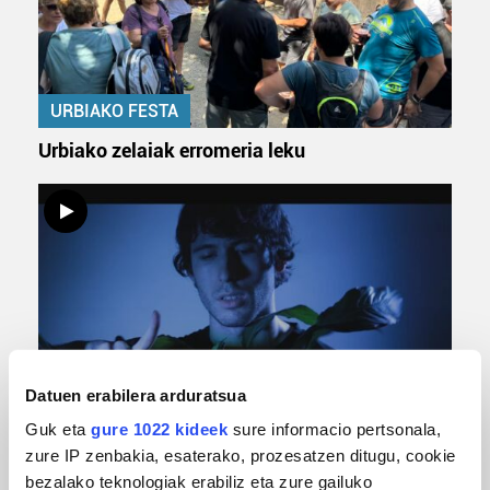
URBIAKO FESTA
Urbiako zelaiak erromeria leku
Datuen erabilera arduratsua
MUSIKA
Guk eta
gure 1022 kideek
sure informacio pertsonala,
Odik berria ezagutzeko aukera 'KimiK' eta
zure IP zenbakia, esaterako, prozesatzen ditugu, cookie
'Amaaaa!' abestiekin
bezalako teknologiak erabiliz eta zure gailuko