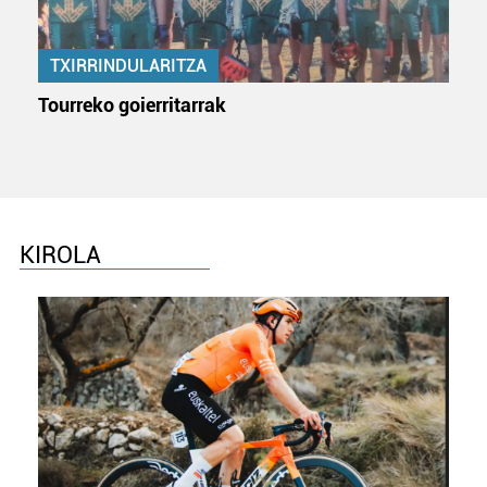
prozesatzen ditugu, zure IP zenbakia, besteak beste,
teknologia erabiliz, cookieak adibidez, iragarki eta eduki
pertsonalizatuak eskaintzeko, iragarkiak eta edukia
TXIRRINDULARITZA
neurtzeko, jendeari buruzko informazioa biltzeko eta
Tourreko goierritarrak
produktuak garatzeko. Zure datuak nork eta zertarako
erabiltzen dituen hauta dezakezu.
Bazkide batzuek ez dizute baimenik eskatzen, eta beren
interes komertzial legitimoetan babesten dira. Ikusi gure
bazkideen zerrenda, beren ustez zein helburutarako
KIROLA
duten interes legitimoa eta horren aurka nola egin
dezakezun ikusteko.
Lortu zure datu pertsonalak prozesatzeko moduari
buruzko informazio gehiago eta ezarri zure lehentasunak
datuen atalean. Edozein unetan alda edo ken dezakezu
zure baimena Cookieen adierazpenean.
Webgune honek cookie propioak eta hirugarrenen cookie-