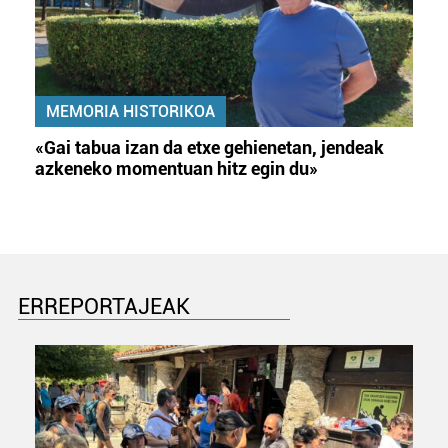
MEMORIA HISTORIKOA
«Gai tabua izan da etxe gehienetan, jendeak
azkeneko momentuan hitz egin du»
ERREPORTAJEAK