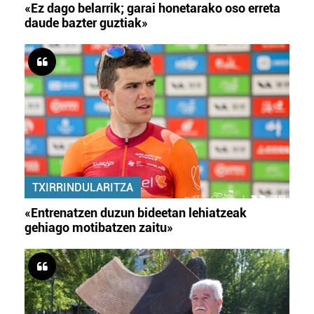
«Ez dago belarrik; garai honetarako oso erreta
daude bazter guztiak»
TXIRRINDULARITZA
«Entrenatzen duzun bideetan lehiatzeak
gehiago motibatzen zaitu»