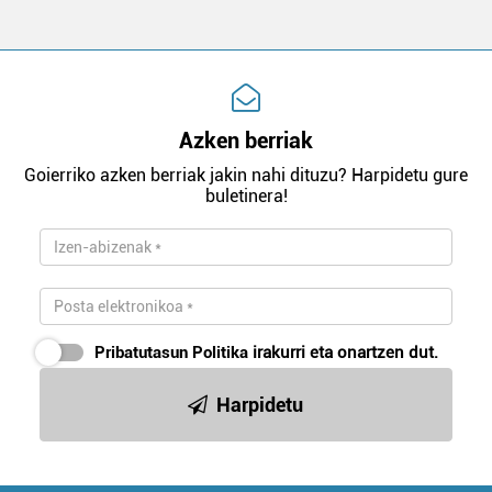
Azken berriak
Goierriko azken berriak jakin nahi dituzu? Harpidetu gure
buletinera!
Pribatutasun Politika
irakurri eta onartzen dut.
Harpidetu