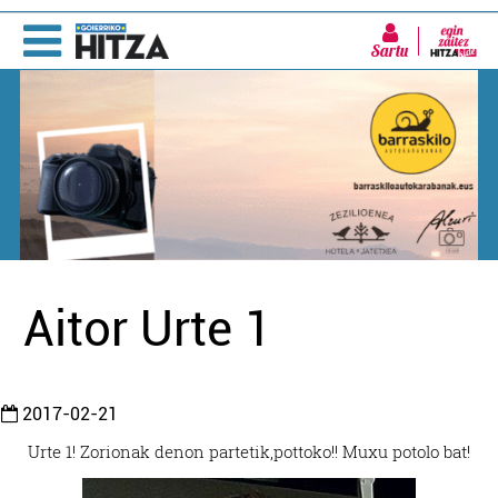
Sartu
Aitor Urte 1
2017-02-21
Urte 1! Zorionak denon partetik,
pottoko!! Muxu potolo bat!