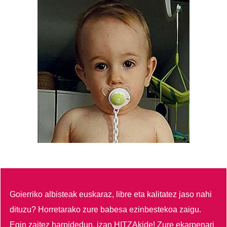
Goierriko albisteak euskaraz, libre eta kalitatez jaso nahi
dituzu?
Horretarako zure babesa ezinbestekoa zaigu.
Egin zaitez harpidedun, izan HITZAkide!
Zure ekarpenari