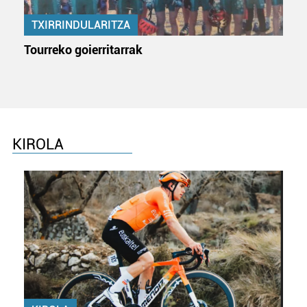
teknologia erabiliz, cookieak adibidez, iragarki eta eduki
TXIRRINDULARITZA
pertsonalizatuak eskaintzeko, iragarkiak eta edukia
neurtzeko, jendeari buruzko informazioa biltzeko eta
Tourreko goierritarrak
produktuak garatzeko. Zure datuak nork eta zertarako
erabiltzen dituen hauta dezakezu.
Bazkide batzuek ez dizute baimenik eskatzen, eta beren
interes komertzial legitimoetan babesten dira. Ikusi gure
KIROLA
bazkideen zerrenda, beren ustez zein helburutarako
duten interes legitimoa eta horren aurka nola egin
dezakezun ikusteko.
Lortu zure datu pertsonalak prozesatzeko moduari
buruzko informazio gehiago eta ezarri zure lehentasunak
datuen atalean. Edozein unetan alda edo ken dezakezu
zure baimena Cookieen adierazpenean.
Webgune honek cookie propioak eta hirugarrenen cookie-