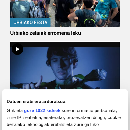
URBIAKO FESTA
Urbiako zelaiak erromeria leku
MUSIKA
Datuen erabilera arduratsua
Guk eta
gure 1022 kideek
sure informacio pertsonala,
Odik berria ezagutzeko aukera 'KimiK' eta
'Amaaaa!' abestiekin
zure IP zenbakia, esaterako, prozesatzen ditugu, cookie
bezalako teknologiak erabiliz eta zure gailuko