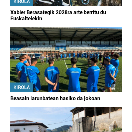
KIROLA
fitxategiak erabiltzen ditu. Zure esperientzia eta
zerbitzuak hobetzeko asmoz, cookie teknologiaz
Xabier Berasategik 2028ra arte berritu du
baliatzen gara. Ohar hau onartuz gero, teknologia hori
Euskaltelekin
erabiltzeko baimen esplizitua ematen diguzu.
Gehiago
irakurri
KIROLA
Beasain larunbatean hasiko da jokoan