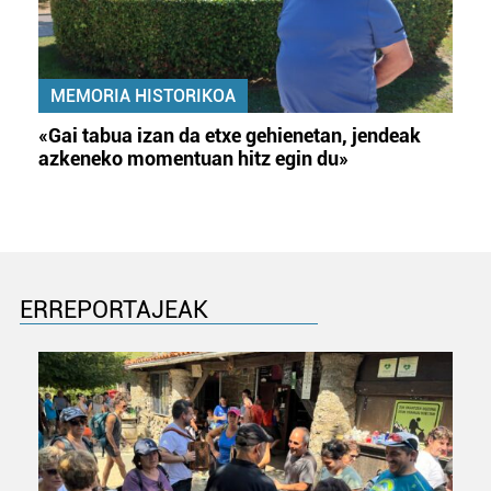
MEMORIA HISTORIKOA
«Gai tabua izan da etxe gehienetan, jendeak
azkeneko momentuan hitz egin du»
ERREPORTAJEAK