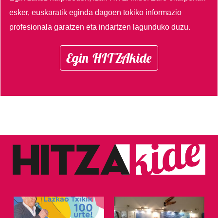
esker, euskaratik eginda dagoen tokiko informazio
profesionala garatzen eta indartzen lagunduko duzu.
Egin HITZAkide