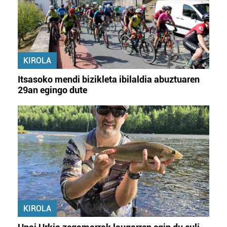
KIROLA
Itsasoko mendi bizikleta ibilaldia abuztuaren
29an egingo dute
KIROLA