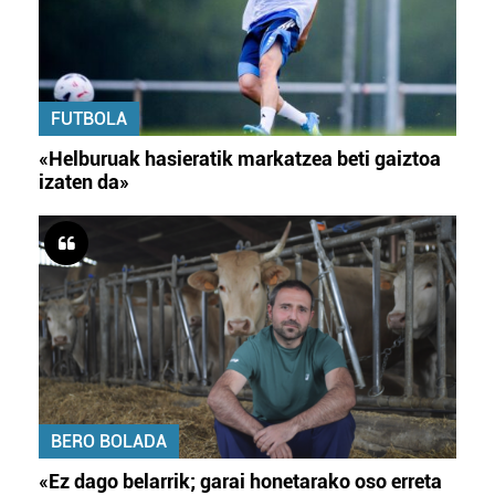
FUTBOLA
«Helburuak hasieratik markatzea beti gaiztoa
izaten da»
BERO BOLADA
«Ez dago belarrik; garai honetarako oso erreta