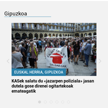
Gipuzkoa
EUSKAL HERRIA, GIPUZKOA
KASek salatu du «jazarpen poliziala» jasan
Pa
dutela gose direnei ogitartekoak
da
emateagatik
«s