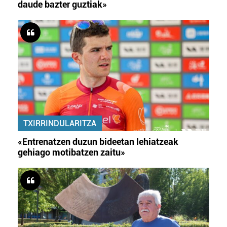
daude bazter guztiak»
TXIRRINDULARITZA
«Entrenatzen duzun bideetan lehiatzeak
gehiago motibatzen zaitu»