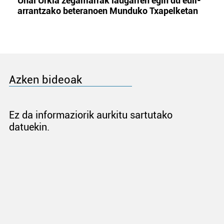
Unai Urkia zegamarrak laugarren egin du euli-
arrantzako beteranoen Munduko Txapelketan
Azken bideoak
Ez da informaziorik aurkitu sartutako
datuekin.