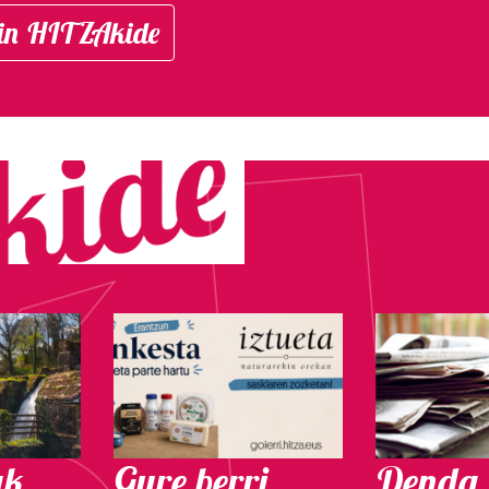
in HITZAkide
ak
Gure berri.
Denda