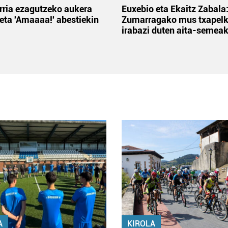
rria ezagutzeko aukera
Euxebio eta Ekaitz Zabala
 eta 'Amaaaa!' abestiekin
Zumarragako mus txapelk
irabazi duten aita-semea
A
KIROLA