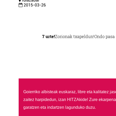
Idiazabal
2015-03-26
7 urte!
Zorionak txapeldun!
Ondo pasa 
Goierriko albisteak euskaraz, libre eta kalitatez ja
zaitez harpidedun, izan HITZAkide!
Zure ekarpenar
garatzen eta indartzen lagunduko duzu.