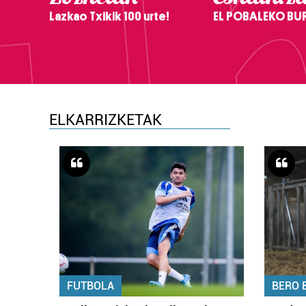
Lazkao Txikik 100 urte!
EL POBALEKO BU
ELKARRIZKETAK
FUTBOLA
BERO 