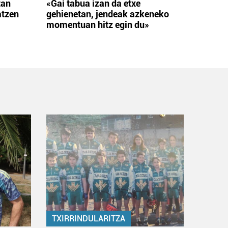
tan
«Gai tabua izan da etxe
atzen
gehienetan, jendeak azkeneko
momentuan hitz egin du»
TXIRRINDULARITZA