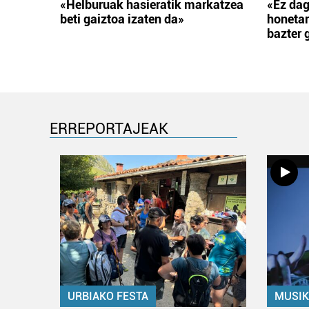
«Helburuak hasieratik markatzea
«Ez dag
beti gaiztoa izaten da»
honetar
bazter 
ERREPORTAJEAK
URBIAKO FESTA
MUSIK