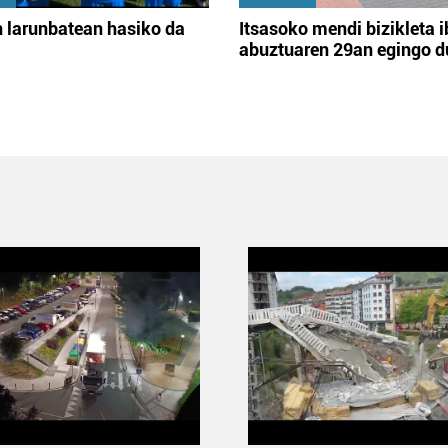
 larunbatean hasiko da
Itsasoko mendi bizikleta i
abuztuaren 29an egingo d