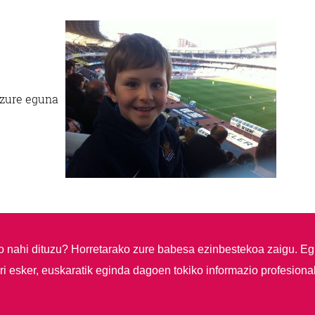
zure eguna
so nahi dituzu?
Horretarako zure babesa ezinbestekoa zaigu. Eg
i esker, euskaratik eginda dagoen tokiko informazio profesiona