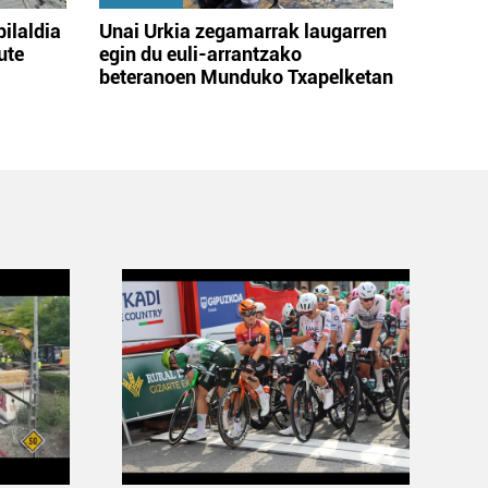
bilaldia
Unai Urkia zegamarrak laugarren
ute
egin du euli-arrantzako
beteranoen Munduko Txapelketan