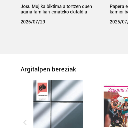
Josu Mujika biktima aitortzen duen
Papera e
agiria familiari emateko ekitaldia
kamioi b
2026/07/29
2026/07
Argitalpen bereziak