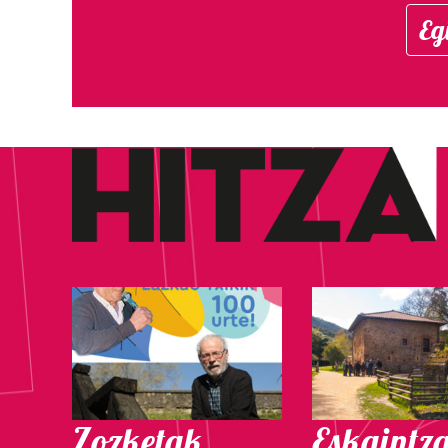
Eg
Zozketak
Eskaintz