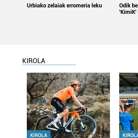
Urbiako zelaiak erromeria leku
Odik be
'KimiK'
KIROLA
KIROLA
KIROL