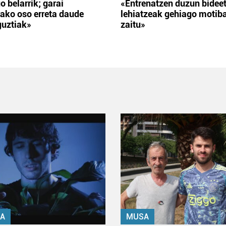
o belarrik; garai
«Entrenatzen duzun bidee
ako oso erreta daude
lehiatzeak gehiago motib
guztiak»
zaitu»
A
MUSA