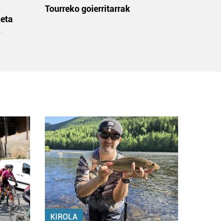
:
Tourreko goierritarrak
eta
k
KIROLA