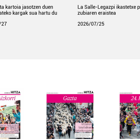
ta kartoia jasotzen duen
La Salle-Legazpi ikastetxe 
ateko kargak sua hartu du
zubiaren eraistea
/27
2026/07/25