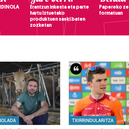
RDINOLA
Erantzun inkesta eta parte
Papereko ze
hartu Iztuetako
formatuan
produktuen saski baten
zozketan
BOLADA
TXIRRINDULARITZA