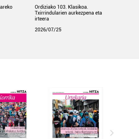
pareko
Ordiziako 103. Klasikoa.
Txirrindularien aurkezpena eta
irteera
2026/07/25