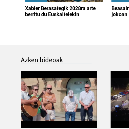
Xabier Berasategik 2028ra arte
Beasain
berritu du Euskaltelekin
jokoan
Azken bideoak