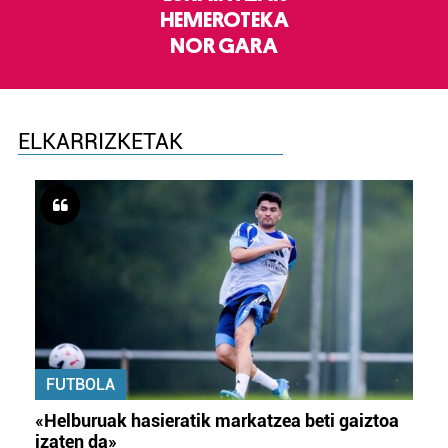
HEMEROTEKA
NOR GARA
ELKARRIZKETAK
FUTBOLA
«Helburuak hasieratik markatzea beti gaiztoa
izaten da»