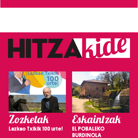
Zozketak
Eskaintzak
Lazkao Txikik 100 urte!
EL POBALEKO
BURDINOLA