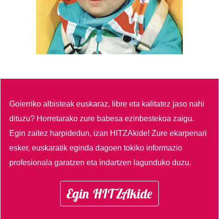
Goierriko albisteak euskaraz, libre eta kalitatez jaso nahi
dituzu?
Horretarako zure babesa ezinbestekoa zaigu.
Egin zaitez harpidedun, izan HITZAkide!
Zure ekarpenari
esker, euskaratik eginda dagoen tokiko informazio
profesionala garatzen eta indartzen lagunduko duzu.
Egin HITZAkide