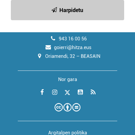
Harpidetu
943 16 00 56
goierri@hitza.eus
Oriamendi, 32 – BEASAIN
Nor gara
Argitalpen politika