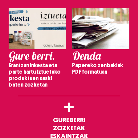
Gure berri.
Denda
Erantzun inkesta eta
Papereko zenbakiak
parte hartu Iztuetako
PDF formatuan
produktuen saski
baten zozketan
+
GURE BERRI
ZOZKETAK
ESKAINTZAK