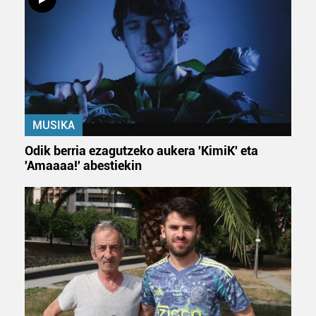
MUSIKA
Odik berria ezagutzeko aukera 'KimiK' eta
'Amaaaa!' abestiekin