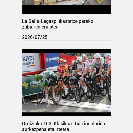
La Salle-Legazpi ikastetxe pareko
zubiaren eraistea
2026/07/25
Ordiziako 103. Klasikoa. Txirrindularien
aurkezpena eta irteera