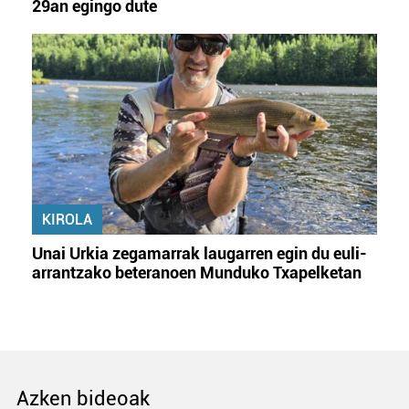
29an egingo dute
KIROLA
Unai Urkia zegamarrak laugarren egin du euli-
arrantzako beteranoen Munduko Txapelketan
Azken bideoak