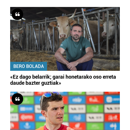
BERO BOLADA
«Ez dago belarrik; garai honetarako oso erreta
daude bazter guztiak»