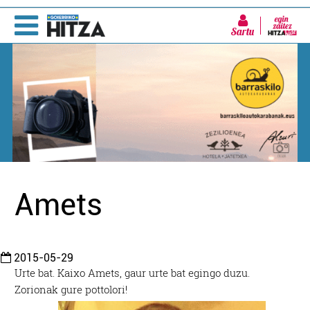
Sartu
Amets
2015-05-29
Urte bat. Kaixo Amets, gaur urte bat egingo duzu.
Zorionak gure pottolori!