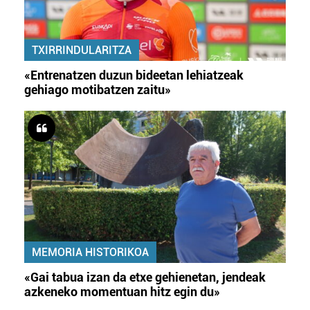
TXIRRINDULARITZA
«Entrenatzen duzun bideetan lehiatzeak
gehiago motibatzen zaitu»
MEMORIA HISTORIKOA
«Gai tabua izan da etxe gehienetan, jendeak
azkeneko momentuan hitz egin du»