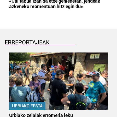
«Gai tabua izan da etxe gehienetan, jendeak
azkeneko momentuan hitz egin du»
ERREPORTAJEAK
URBIAKO FESTA
Urbiako zelaiak erromeria leku