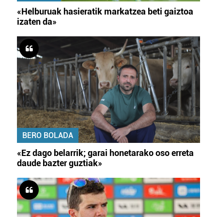
«Helburuak hasieratik markatzea beti gaiztoa
izaten da»
BERO BOLADA
«Ez dago belarrik; garai honetarako oso erreta
daude bazter guztiak»