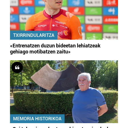
TXIRRINDULARITZA
«Entrenatzen duzun bideetan lehiatzeak
gehiago motibatzen zaitu»
MEMORIA HISTORIKOA