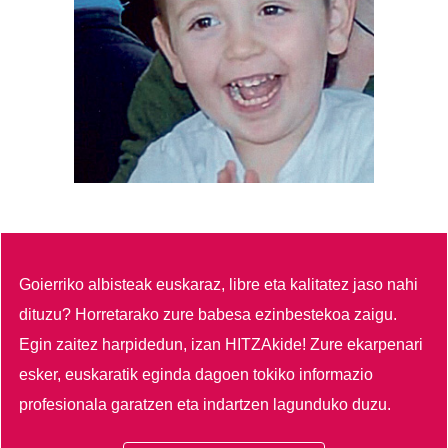
Goierriko albisteak euskaraz, libre eta kalitatez jaso nahi
dituzu?
Horretarako zure babesa ezinbestekoa zaigu.
Egin zaitez harpidedun, izan HITZAkide!
Zure ekarpenari
esker, euskaratik eginda dagoen tokiko informazio
profesionala garatzen eta indartzen lagunduko duzu.