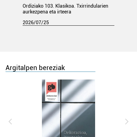
Ordiziako 103. Klasikoa. Txirrindularien
aurkezpena eta irteera
2026/07/25
Argitalpen bereziak