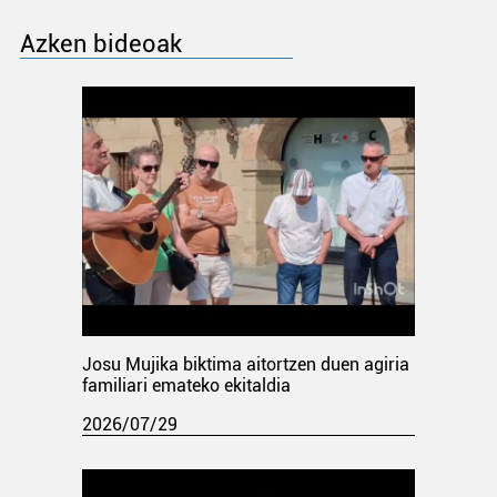
Azken bideoak
Josu Mujika biktima aitortzen duen agiria
familiari emateko ekitaldia
2026/07/29