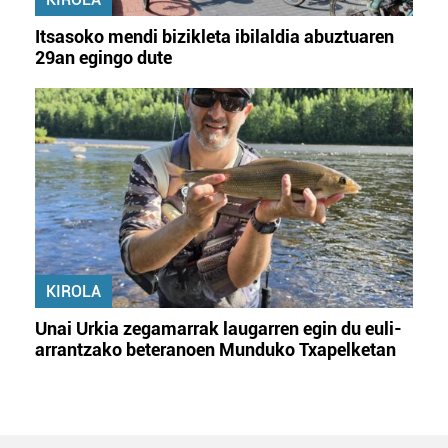
Itsasoko mendi bizikleta ibilaldia abuztuaren
29an egingo dute
KIROLA
Unai Urkia zegamarrak laugarren egin du euli-
arrantzako beteranoen Munduko Txapelketan