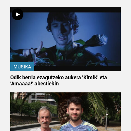
MUSIKA
Odik berria ezagutzeko aukera 'KimiK' eta
'Amaaaa!' abestiekin