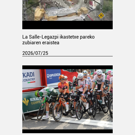
La Salle-Legazpi ikastetxe pareko
zubiaren eraistea
2026/07/25