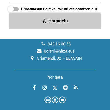
Pribatutasun Politika
irakurri eta onartzen dut.
Harpidetu
943 16 00 56
goierri@hitza.eus
Oriamendi, 32 – BEASAIN
Nor gara