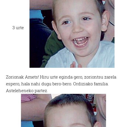
3 urte
Zorionak Amets! Hiru urte eginda gero, zoriontsu zarela
espero, hala nahi dugu bero-bero. Ordiziako familia.
Asteleheneko partez.