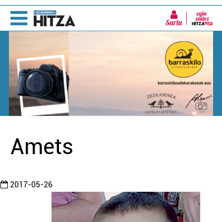
Sartu
Amets
2017-05-26