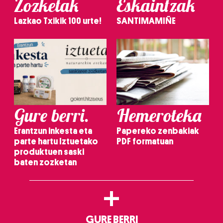
Zozketak
Eskaintzak
Lazkao Txikik 100 urte!
SANTIMAMIÑE
Gure berri.
Hemeroteka
Erantzun inkesta eta
Papereko zenbakiak
parte hartu Iztuetako
PDF formatuan
produktuen saski
baten zozketan
+
GURE BERRI