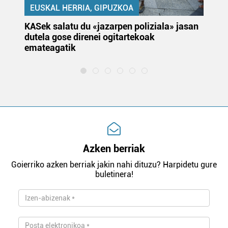
EUSKAL HERRIA, GIPUZKOA
KASek salatu du «jazarpen poliziala» jasan
Pa
dutela gose direnei ogitartekoak
da
emateagatik
«s
Azken berriak
Goierriko azken berriak jakin nahi dituzu? Harpidetu gure
buletinera!