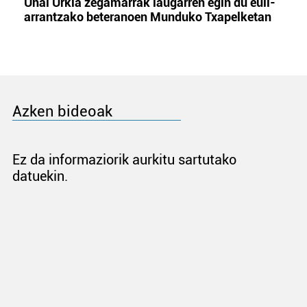
Unai Urkia zegamarrak laugarren egin du euli-
arrantzako beteranoen Munduko Txapelketan
Azken bideoak
Ez da informaziorik aurkitu sartutako
datuekin.