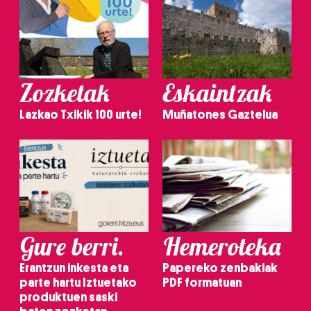
Zozketak
Eskaintzak
Lazkao Txikik 100 urte!
Muñatones Gaztelua
Gure berri.
Hemeroteka
Erantzun inkesta eta
Papereko zenbakiak
parte hartu Iztuetako
PDF formatuan
produktuen saski