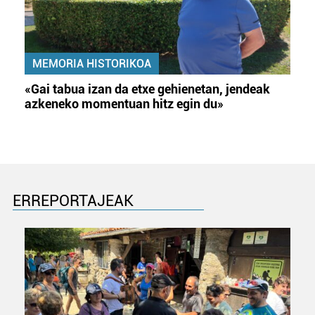
MEMORIA HISTORIKOA
«Gai tabua izan da etxe gehienetan, jendeak
azkeneko momentuan hitz egin du»
ERREPORTAJEAK