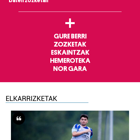
baten zozketan
+
GURE BERRI
ZOZKETAK
ESKAINTZAK
HEMEROTEKA
NOR GARA
ELKARRIZKETAK