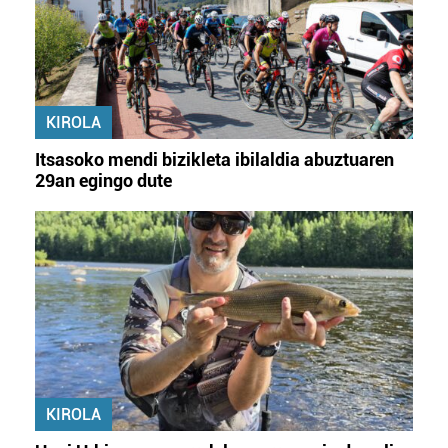
KIROLA
Itsasoko mendi bizikleta ibilaldia abuztuaren
29an egingo dute
KIROLA