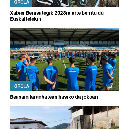
fitxategiak erabiltzen ditu. Zure esperientzia eta
KIROLA
zerbitzuak hobetzeko asmoz, cookie teknologiaz
Xabier Berasategik 2028ra arte berritu du
baliatzen gara. Ohar hau onartuz gero, teknologia hori
Euskaltelekin
erabiltzeko baimen esplizitua ematen diguzu.
Gehiago
irakurri
KIROLA
Beasain larunbatean hasiko da jokoan