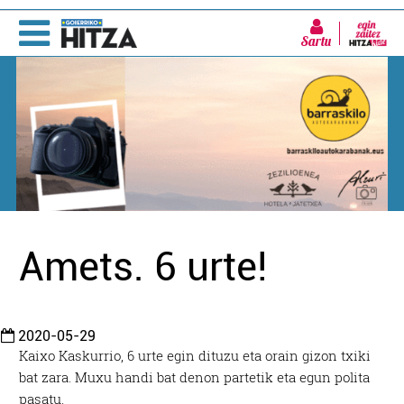
Sartu
Amets. 6 urte!
2020-05-29
Kaixo Kaskurrio, 6 urte egin dituzu eta orain gizon txiki
bat zara. Muxu handi bat denon partetik eta egun polita
pasatu.