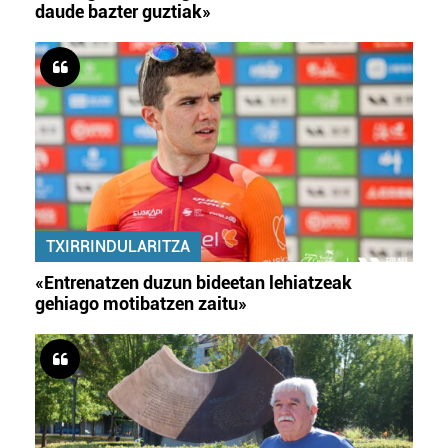
daude bazter guztiak»
TXIRRINDULARITZA
«Entrenatzen duzun bideetan lehiatzeak
gehiago motibatzen zaitu»