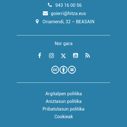
943 16 00 56
goierri@hitza.eus
Oriamendi, 32 – BEASAIN
Nor gara
Argitalpen politika
Aniztasun politika
Pribatutasun politika
Cookieak