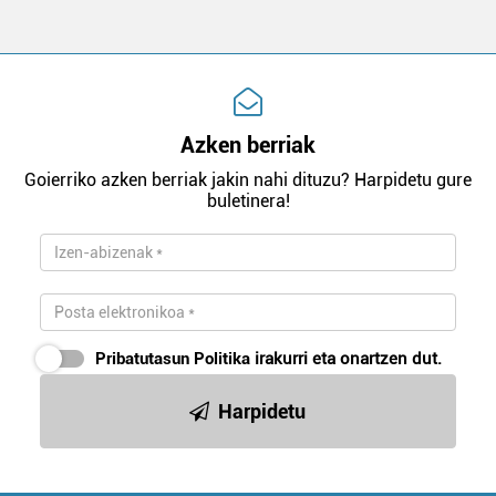
Azken berriak
Goierriko azken berriak jakin nahi dituzu? Harpidetu gure
buletinera!
Pribatutasun Politika
irakurri eta onartzen dut.
Harpidetu