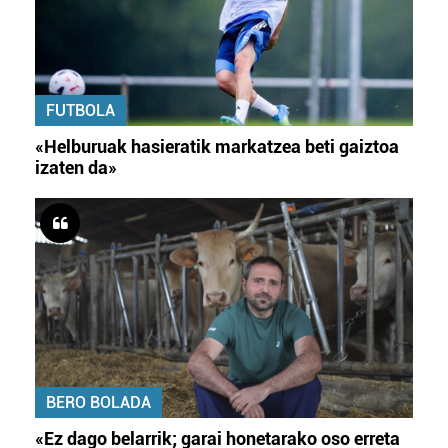
FUTBOLA
«Helburuak hasieratik markatzea beti gaiztoa
izaten da»
BERO BOLADA
«Ez dago belarrik; garai honetarako oso erreta