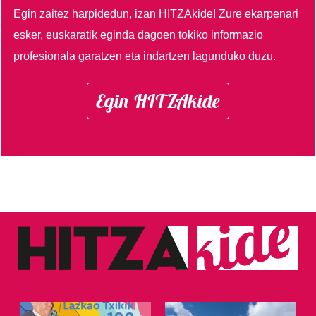
Egin zaitez harpidedun, izan HITZAkide!
Zure ekarpenari
esker, euskaratik eginda dagoen tokiko informazio
profesionala garatzen eta indartzen lagunduko duzu.
Egin HITZAkide