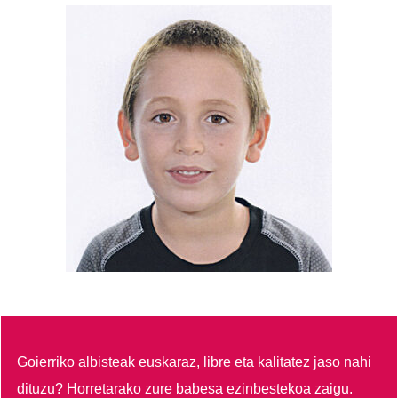
Goierriko albisteak euskaraz, libre eta kalitatez jaso nahi
dituzu?
Horretarako zure babesa ezinbestekoa zaigu.