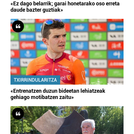
«Ez dago belarrik; garai honetarako oso erreta
daude bazter guztiak»
TXIRRINDULARITZA
«Entrenatzen duzun bideetan lehiatzeak
gehiago motibatzen zaitu»