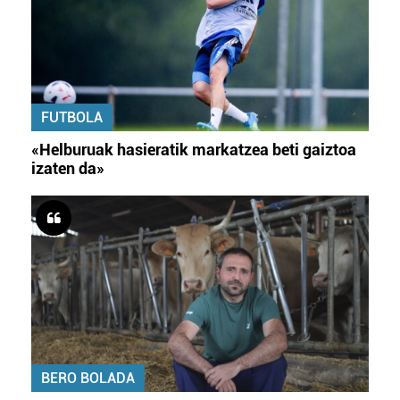
FUTBOLA
«Helburuak hasieratik markatzea beti gaiztoa
izaten da»
BERO BOLADA