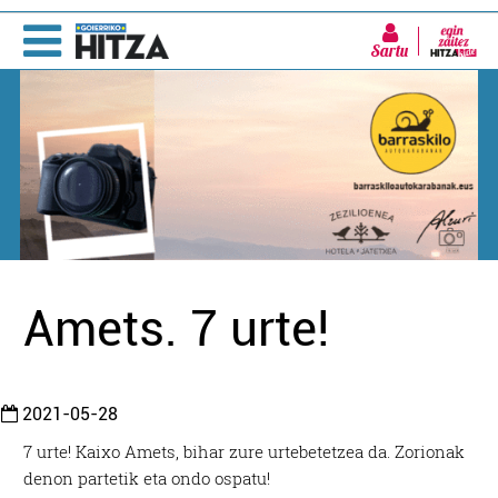
Sartu
Amets. 7 urte!
2021-05-28
7 urte! Kaixo Amets, bihar zure urtebetetzea da. Zorionak
denon partetik eta ondo ospatu!