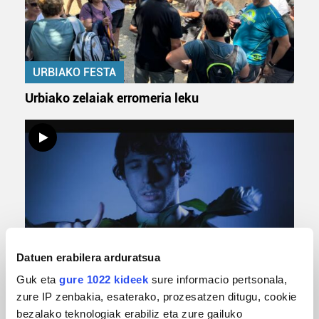
URBIAKO FESTA
Urbiako zelaiak erromeria leku
Datuen erabilera arduratsua
MUSIKA
Guk eta
gure 1022 kideek
sure informacio pertsonala,
Odik berria ezagutzeko aukera 'KimiK' eta
zure IP zenbakia, esaterako, prozesatzen ditugu, cookie
'Amaaaa!' abestiekin
bezalako teknologiak erabiliz eta zure gailuko