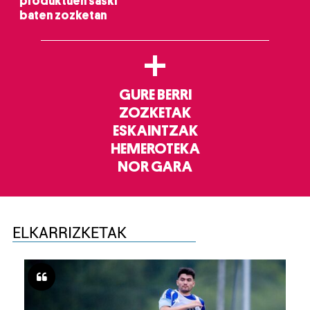
produktuen saski
baten zozketan
+
GURE BERRI
ZOZKETAK
ESKAINTZAK
HEMEROTEKA
NOR GARA
ELKARRIZKETAK