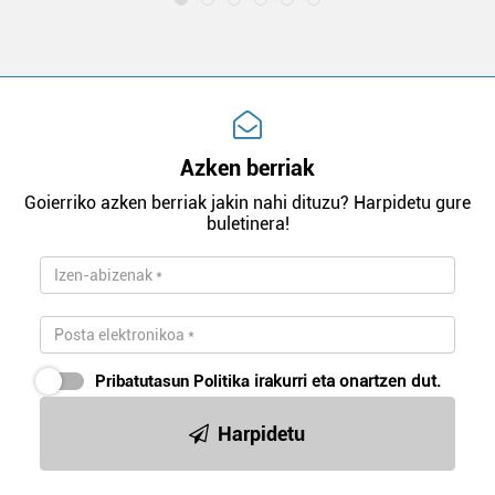
Azken berriak
Goierriko azken berriak jakin nahi dituzu? Harpidetu gure
buletinera!
Pribatutasun Politika
irakurri eta onartzen dut.
Harpidetu