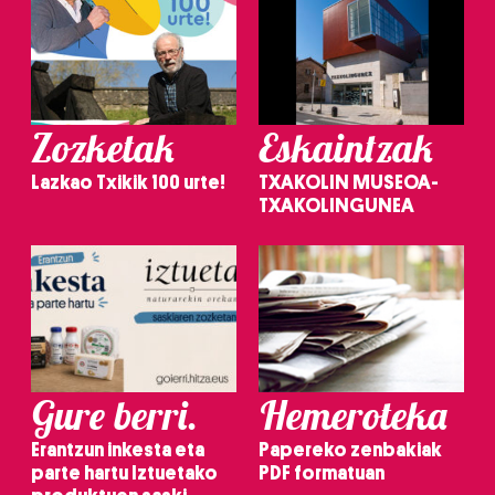
Zozketak
Eskaintzak
Lazkao Txikik 100 urte!
TXAKOLIN MUSEOA-
TXAKOLINGUNEA
Gure berri.
Hemeroteka
Erantzun inkesta eta
Papereko zenbakiak
parte hartu Iztuetako
PDF formatuan