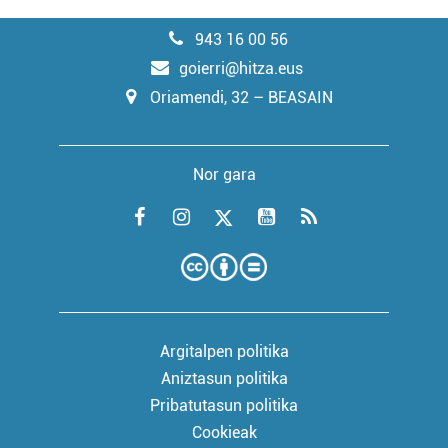
943 16 00 56
goierri@hitza.eus
Oriamendi, 32 – BEASAIN
Nor gara
Argitalpen politika
Aniztasun politika
Pribatutasun politika
Cookieak