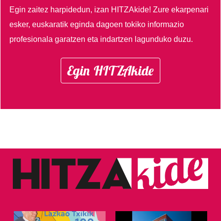
Egin zaitez harpidedun, izan HITZAkide!
Zure ekarpenari
esker, euskaratik eginda dagoen tokiko informazio
profesionala garatzen eta indartzen lagunduko duzu.
Egin HITZAkide