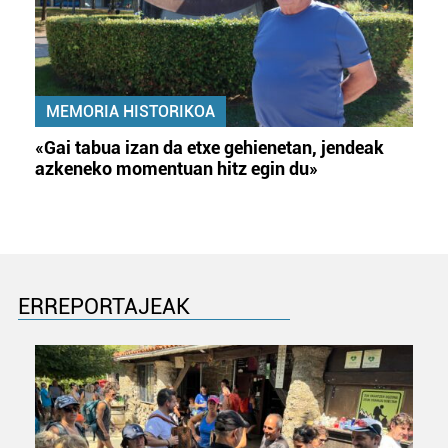
MEMORIA HISTORIKOA
«Gai tabua izan da etxe gehienetan, jendeak
azkeneko momentuan hitz egin du»
ERREPORTAJEAK