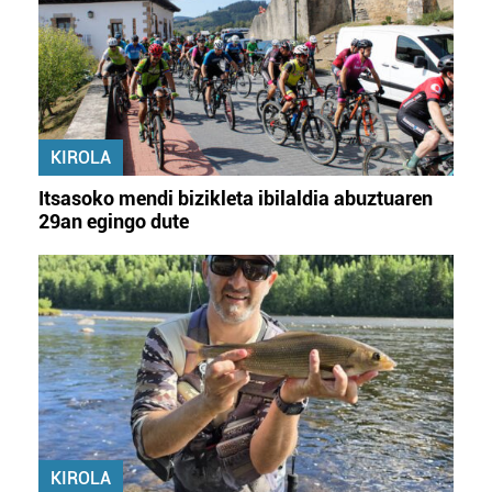
KIROLA
Itsasoko mendi bizikleta ibilaldia abuztuaren
29an egingo dute
KIROLA