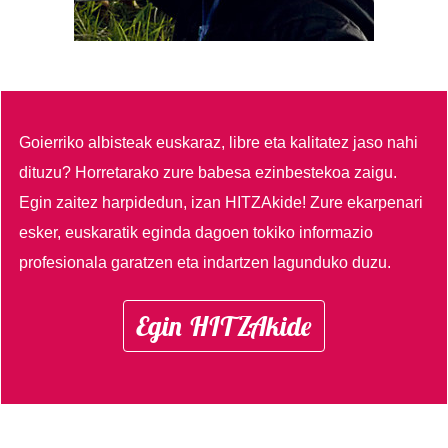
Goierriko albisteak euskaraz, libre eta kalitatez jaso nahi
dituzu?
Horretarako zure babesa ezinbestekoa zaigu.
Egin zaitez harpidedun, izan HITZAkide!
Zure ekarpenari
esker, euskaratik eginda dagoen tokiko informazio
profesionala garatzen eta indartzen lagunduko duzu.
Egin HITZAkide