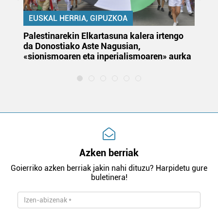
EUSKAL HERRIA, GIPUZKOA
Palestinarekin Elkartasuna kalera irtengo
Do
da Donostiako Aste Nagusian,
du
«sionismoaren eta inperialismoaren» aurka
et
Azken berriak
Goierriko azken berriak jakin nahi dituzu? Harpidetu gure
buletinera!