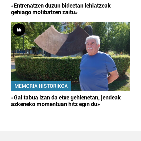
«Entrenatzen duzun bideetan lehiatzeak
gehiago motibatzen zaitu»
MEMORIA HISTORIKOA
«Gai tabua izan da etxe gehienetan, jendeak
azkeneko momentuan hitz egin du»