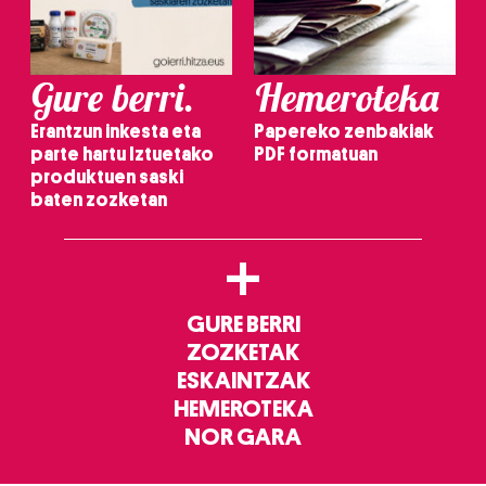
Gure berri.
Hemeroteka
Erantzun inkesta eta
Papereko zenbakiak
parte hartu Iztuetako
PDF formatuan
produktuen saski
baten zozketan
+
GURE BERRI
ZOZKETAK
ESKAINTZAK
HEMEROTEKA
NOR GARA