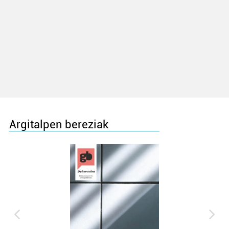
Argitalpen bereziak