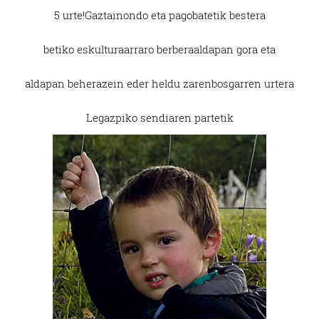
5 urte!
Gaztainondo eta pago
batetik bestera
betiko eskultura
arraro berbera
aldapan gora eta
aldapan behera
zein eder heldu zaren
bosgarren urtera
Legazpiko sendiaren partetik