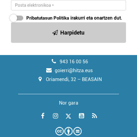
Pribatutasun Politika
irakurri eta onartzen dut.
Harpidetu
943 16 00 56
goierri@hitza.eus
Oriamendi, 32 – BEASAIN
Nor gara