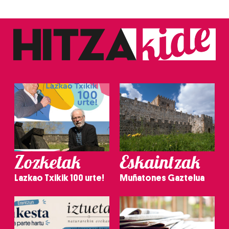
Zozketak
Eskaintzak
Lazkao Txikik 100 urte!
Muñatones Gaztelua