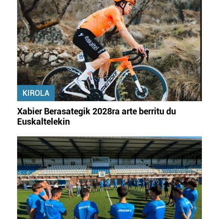
datuen atalean. Edozein unetan alda edo ken dezakezu
zure baimena Cookieen adierazpenean.
Webgune honek cookie propioak eta hirugarrenen cookie-
fitxategiak erabiltzen ditu. Zure esperientzia eta
zerbitzuak hobetzeko asmoz, cookie teknologiaz
baliatzen gara. Ohar hau onartuz gero, teknologia hori
erabiltzeko baimen esplizitua ematen diguzu.
Gehiago
KIROLA
irakurri
Xabier Berasategik 2028ra arte berritu du
Euskaltelekin