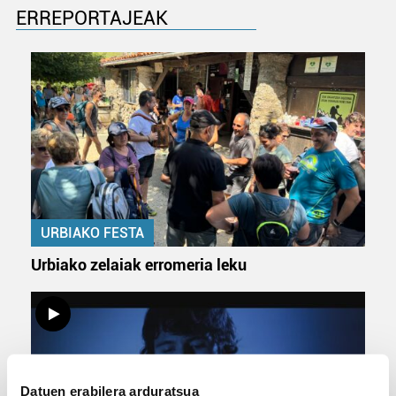
ERREPORTAJEAK
URBIAKO FESTA
Urbiako zelaiak erromeria leku
Datuen erabilera arduratsua