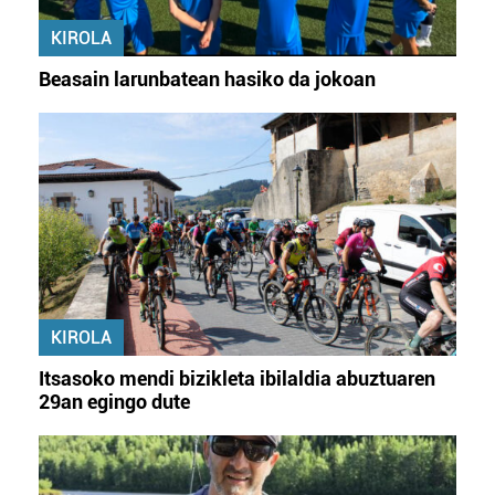
KIROLA
Beasain larunbatean hasiko da jokoan
KIROLA
Itsasoko mendi bizikleta ibilaldia abuztuaren
29an egingo dute