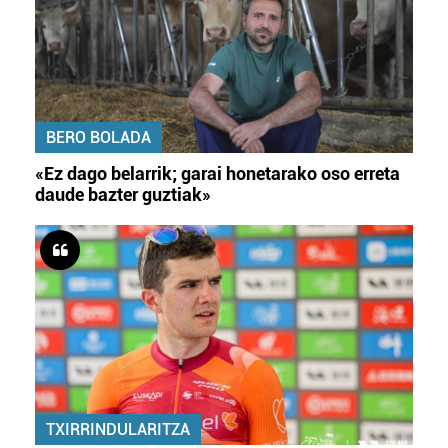
BERO BOLADA
«Ez dago belarrik; garai honetarako oso erreta
daude bazter guztiak»
TXIRRINDULARITZA