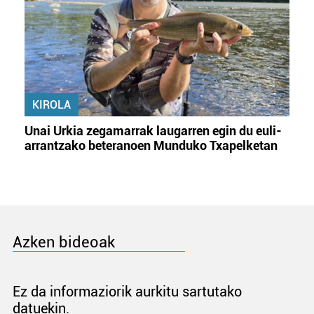
KIROLA
Unai Urkia zegamarrak laugarren egin du euli-
arrantzako beteranoen Munduko Txapelketan
Azken bideoak
Ez da informaziorik aurkitu sartutako
datuekin.