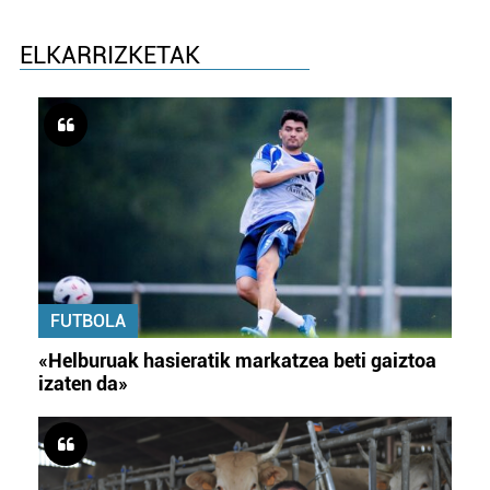
ELKARRIZKETAK
FUTBOLA
«Helburuak hasieratik markatzea beti gaiztoa
izaten da»