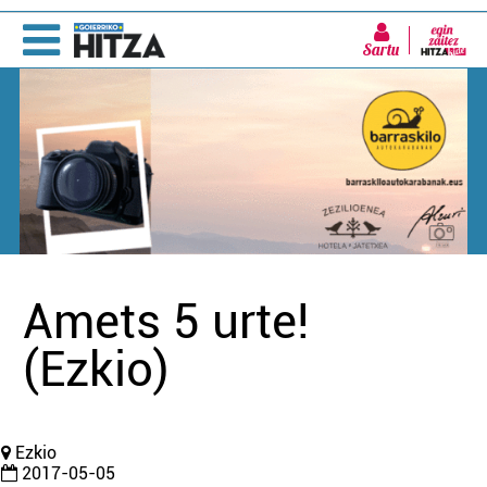
Sartu
Amets 5 urte!
(Ezkio)
Ezkio
2017-05-05