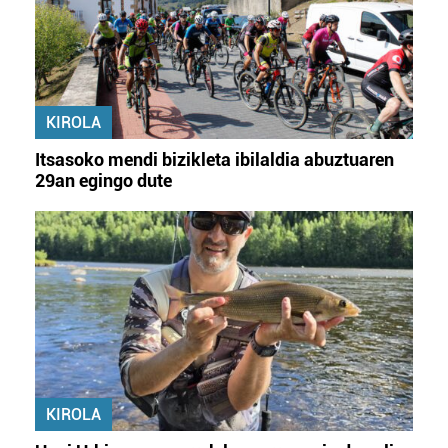
KIROLA
Itsasoko mendi bizikleta ibilaldia abuztuaren
29an egingo dute
KIROLA