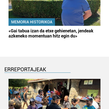
MEMORIA HISTORIKOA
«Gai tabua izan da etxe gehienetan, jendeak
azkeneko momentuan hitz egin du»
ERREPORTAJEAK