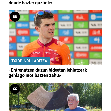
daude bazter guztiak»
TXIRRINDULARITZA
«Entrenatzen duzun bideetan lehiatzeak
gehiago motibatzen zaitu»