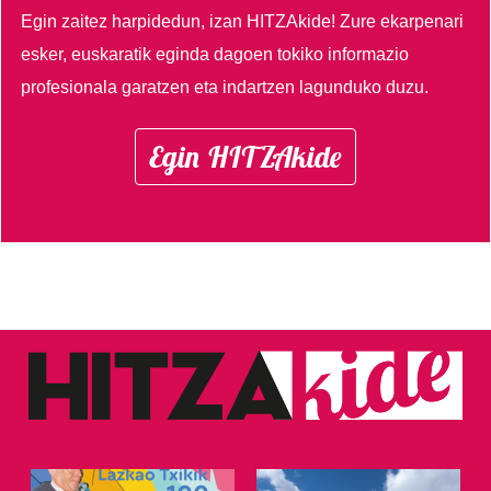
Egin zaitez harpidedun, izan HITZAkide!
Zure ekarpenari
esker, euskaratik eginda dagoen tokiko informazio
profesionala garatzen eta indartzen lagunduko duzu.
Egin HITZAkide