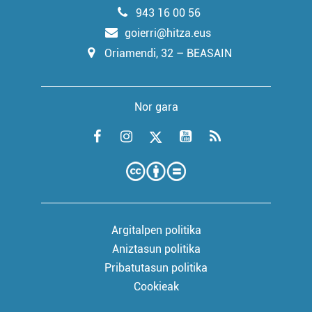
943 16 00 56
goierri@hitza.eus
Oriamendi, 32 – BEASAIN
Nor gara
Argitalpen politika
Aniztasun politika
Pribatutasun politika
Cookieak