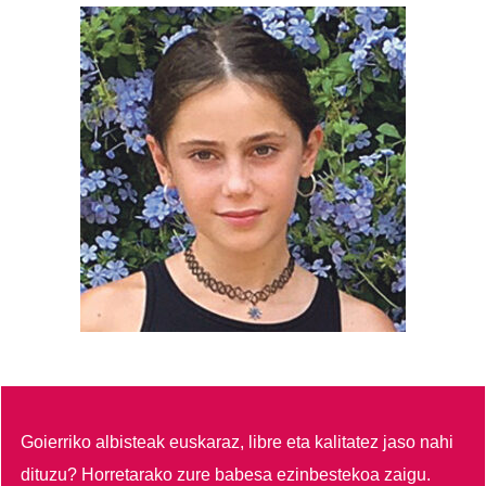
Goierriko albisteak euskaraz, libre eta kalitatez jaso nahi
dituzu?
Horretarako zure babesa ezinbestekoa zaigu.