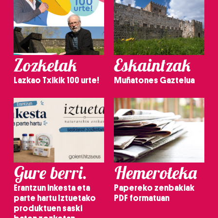
Zozketak
Eskaintzak
Lazkao Txikik 100 urte!
Muñatones Gaztelua
Gure berri.
Hemeroteka
Erantzun inkesta eta
Papereko zenbakiak
parte hartu Iztuetako
PDF formatuan
produktuen saski