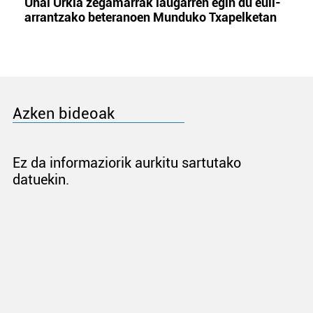
Unai Urkia zegamarrak laugarren egin du euli-
arrantzako beteranoen Munduko Txapelketan
Azken bideoak
Ez da informaziorik aurkitu sartutako
datuekin.