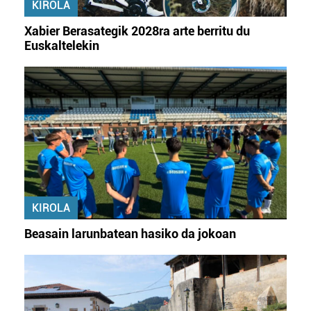
fitxategiak erabiltzen ditu. Zure esperientzia eta
KIROLA
zerbitzuak hobetzeko asmoz, cookie teknologiaz
Xabier Berasategik 2028ra arte berritu du
baliatzen gara. Ohar hau onartuz gero, teknologia hori
Euskaltelekin
erabiltzeko baimen esplizitua ematen diguzu.
Gehiago
irakurri
KIROLA
Beasain larunbatean hasiko da jokoan