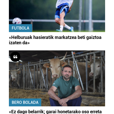
FUTBOLA
«Helburuak hasieratik markatzea beti gaiztoa
izaten da»
BERO BOLADA
«Ez dago belarrik; garai honetarako oso erreta