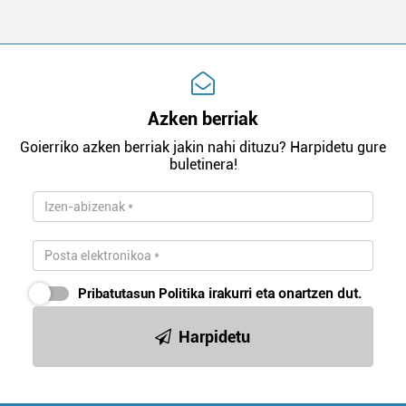
Azken berriak
Goierriko azken berriak jakin nahi dituzu? Harpidetu gure
buletinera!
Pribatutasun Politika
irakurri eta onartzen dut.
Harpidetu