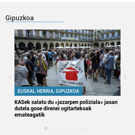
Gipuzkoa
EUSKAL HERRIA, GIPUZKOA
KASek salatu du «jazarpen poliziala» jasan
Pa
dutela gose direnei ogitartekoak
da
emateagatik
«s