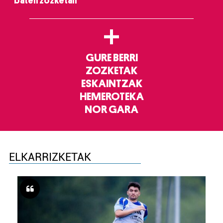
baten zozketan
+
GURE BERRI
ZOZKETAK
ESKAINTZAK
HEMEROTEKA
NOR GARA
ELKARRIZKETAK