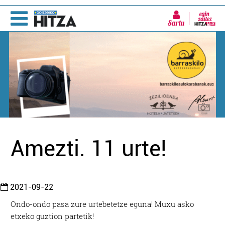
Sartu
Amezti. 11 urte!
2021-09-22
Ondo-ondo pasa zure urtebetetze eguna! Muxu asko
etxeko guztion partetik!