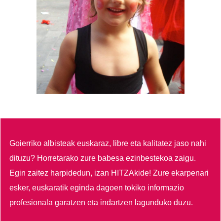
Goierriko albisteak euskaraz, libre eta kalitatez jaso nahi
dituzu?
Horretarako zure babesa ezinbestekoa zaigu.
Egin zaitez harpidedun, izan HITZAkide!
Zure ekarpenari
esker, euskaratik eginda dagoen tokiko informazio
profesionala garatzen eta indartzen lagunduko duzu.