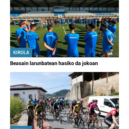
KIROLA
Beasain larunbatean hasiko da jokoan