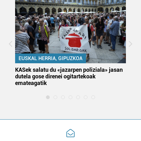
EUSKAL HERRIA, GIPUZKOA
KASek salatu du «jazarpen poliziala» jasan
Pa
dutela gose direnei ogitartekoak
da
emateagatik
«s