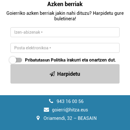
Azken berriak
Goierriko azken berriak jakin nahi dituzu? Harpidetu gure
buletinera!
Pribatutasun Politika
irakurri eta onartzen dut.
Harpidetu
943 16 00 56
goierri@hitza.eus
Oriamendi, 32 – BEASAIN