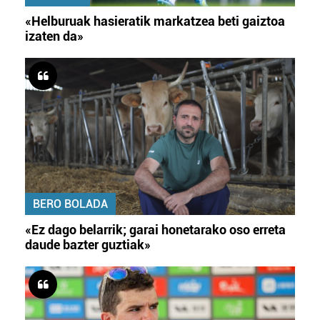
«Helburuak hasieratik markatzea beti gaiztoa
izaten da»
BERO BOLADA
«Ez dago belarrik; garai honetarako oso erreta
daude bazter guztiak»