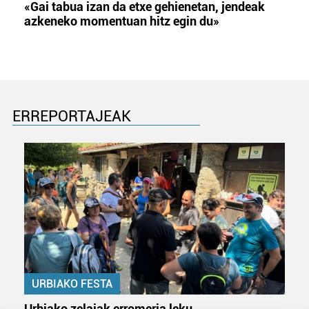
«Gai tabua izan da etxe gehienetan, jendeak
azkeneko momentuan hitz egin du»
ERREPORTAJEAK
URBIAKO FESTA
Urbiako zelaiak erromeria leku