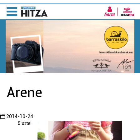
Sartu
Arene
2014-10-24
5 urte!