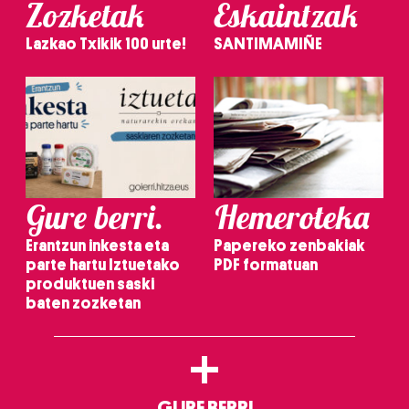
Zozketak
Eskaintzak
Lazkao Txikik 100 urte!
SANTIMAMIÑE
Gure berri.
Hemeroteka
Erantzun inkesta eta
Papereko zenbakiak
parte hartu Iztuetako
PDF formatuan
produktuen saski
baten zozketan
+
GURE BERRI