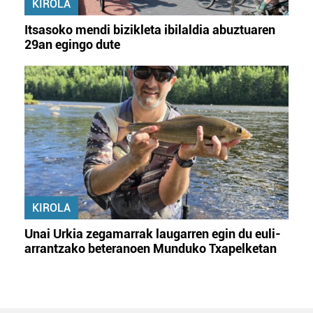
KIROLA
Itsasoko mendi bizikleta ibilaldia abuztuaren
29an egingo dute
KIROLA
Unai Urkia zegamarrak laugarren egin du euli-
arrantzako beteranoen Munduko Txapelketan