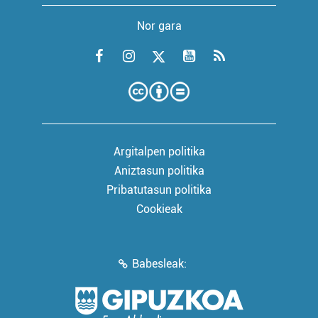
Nor gara
Argitalpen politika
Aniztasun politika
Pribatutasun politika
Cookieak
Babesleak: