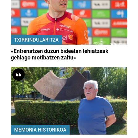
TXIRRINDULARITZA
«Entrenatzen duzun bideetan lehiatzeak
gehiago motibatzen zaitu»
MEMORIA HISTORIKOA