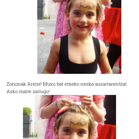
Zorionak Arene! Muxu bat etxeko neska ausartarentzat.
Asko maite zaitugu!