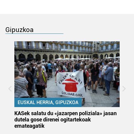
Gipuzkoa
EUSKAL HERRIA, GIPUZKOA
KASek salatu du «jazarpen poliziala» jasan
Pa
dutela gose direnei ogitartekoak
da
emateagatik
«s