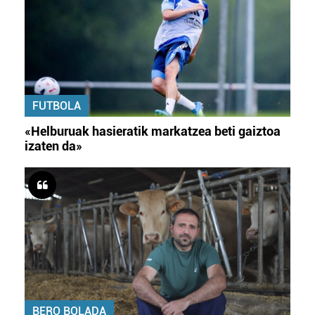
FUTBOLA
«Helburuak hasieratik markatzea beti gaiztoa
izaten da»
BERO BOLADA