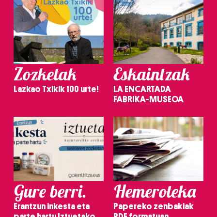
Zozketak
Eskaintzak
Lazkao Txikik 100 urte!
LA ENCARTADA
FABRIKA-MUSEOA
Gure berri.
Hemeroteka
Erantzun inkesta eta
Papereko zenbakiak
parte hartu Iztuetako
PDF formatuan