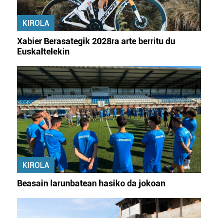
Webgune honek cookie propioak eta hirugarrenen cookie-
fitxategiak erabiltzen ditu. Zure esperientzia eta
KIROLA
zerbitzuak hobetzeko asmoz, cookie teknologiaz
baliatzen gara. Ohar hau onartuz gero, teknologia hori
Xabier Berasategik 2028ra arte berritu du
erabiltzeko baimen esplizitua ematen diguzu.
Gehiago
Euskaltelekin
irakurri
KIROLA
Beasain larunbatean hasiko da jokoan