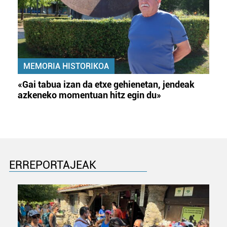
MEMORIA HISTORIKOA
«Gai tabua izan da etxe gehienetan, jendeak
azkeneko momentuan hitz egin du»
ERREPORTAJEAK