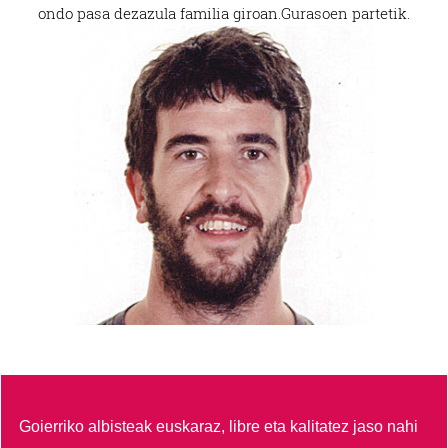
ondo pasa dezazula familia giroan.
Gurasoen partetik.
Goierriko albisteak euskaraz, libre eta kalitatez jaso nahi