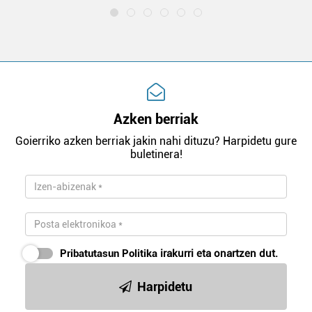
Azken berriak
Goierriko azken berriak jakin nahi dituzu? Harpidetu gure
buletinera!
Pribatutasun Politika
irakurri eta onartzen dut.
Harpidetu