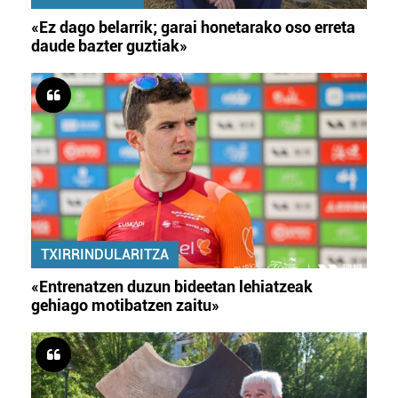
«Ez dago belarrik; garai honetarako oso erreta
daude bazter guztiak»
TXIRRINDULARITZA
«Entrenatzen duzun bideetan lehiatzeak
gehiago motibatzen zaitu»