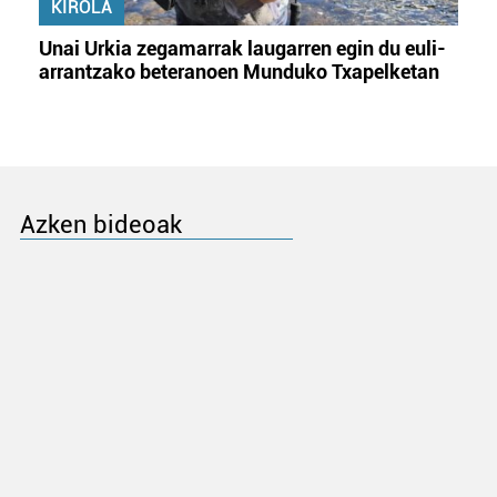
KIROLA
Unai Urkia zegamarrak laugarren egin du euli-
arrantzako beteranoen Munduko Txapelketan
Azken bideoak