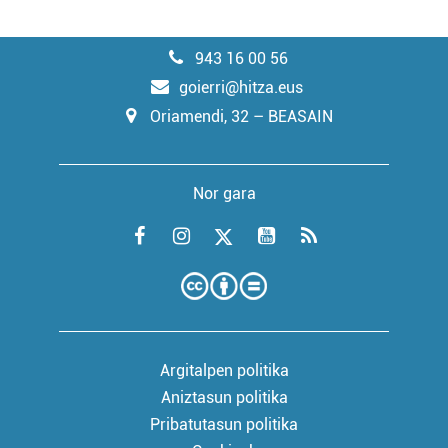
943 16 00 56
goierri@hitza.eus
Oriamendi, 32 – BEASAIN
Nor gara
Argitalpen politika
Aniztasun politika
Pribatutasun politika