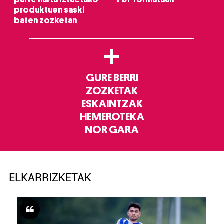
produktuen saski
baten zozketan
+
GURE BERRI
ZOZKETAK
ESKAINTZAK
HEMEROTEKA
NOR GARA
ELKARRIZKETAK