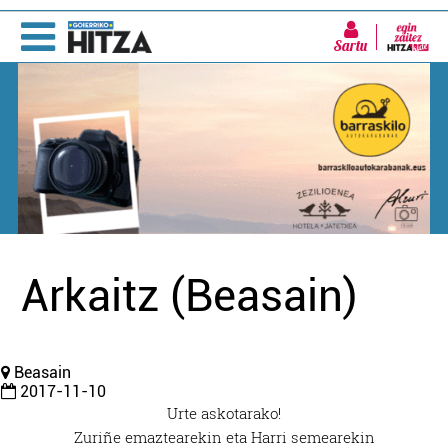
Sartu
Arkaitz (Beasain)
Beasain
2017-11-10
Urte askotarako!
Zuriñe emaztearekin eta Harri semearekin