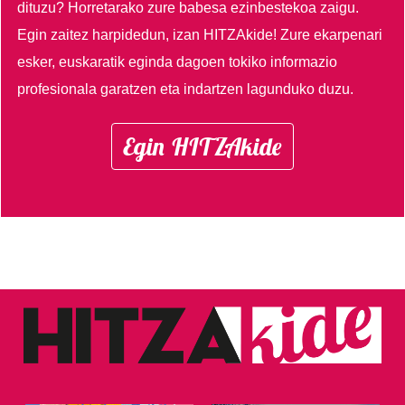
dituzu?
Horretarako zure babesa ezinbestekoa zaigu.
Egin zaitez harpidedun, izan HITZAkide!
Zure ekarpenari
esker, euskaratik eginda dagoen tokiko informazio
profesionala garatzen eta indartzen lagunduko duzu.
Egin HITZAkide