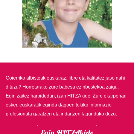
Goierriko albisteak euskaraz, libre eta kalitatez jaso nahi
dituzu?
Horretarako zure babesa ezinbestekoa zaigu.
Egin zaitez harpidedun, izan HITZAkide!
Zure ekarpenari
esker, euskaratik eginda dagoen tokiko informazio
profesionala garatzen eta indartzen lagunduko duzu.
Egin HITZAkide