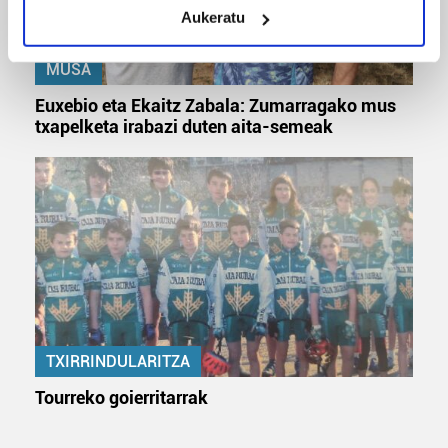
Aukeratu
Identify your device by actively scanning it for
specific characteristics (fingerprinting)
MUSA
Find out more about how your personal data is processed
and set your preferences in the
details section
.
Euxebio eta Ekaitz Zabala: Zumarragako mus
txapelketa irabazi duten aita-semeak
Guk eta gure bazkideek zure datu pertsonalak
prozesatzen ditugu, zure IP zenbakia, besteak beste,
teknologia erabiliz, cookieak adibidez, iragarki eta eduki
pertsonalizatuak eskaintzeko, iragarkiak eta edukia
neurtzeko, jendeari buruzko informazioa biltzeko eta
produktuak garatzeko. Zure datuak nork eta zertarako
erabiltzen dituen hauta dezakezu.
Bazkide batzuek ez dizute baimenik eskatzen, eta beren
TXIRRINDULARITZA
interes komertzial legitimoetan babesten dira. Ikusi gure
bazkideen zerrenda, beren ustez zein helburutarako
Tourreko goierritarrak
duten interes legitimoa eta horren aurka nola egin
dezakezun ikusteko.