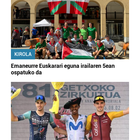
KIROLA
Emaneurre Euskarari eguna irailaren 5ean
ospatuko da