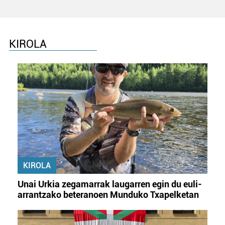
Lortu zure datu pertsonalak prozesatzeko moduari
buruzko informazio gehiago eta ezarri zure lehentasunak
datuen atalean. Edozein unetan alda edo ken dezakezu
KIROLA
zure baimena Cookieen adierazpenean.
Webgune honek cookie propioak eta hirugarrenen cookie-
fitxategiak erabiltzen ditu. Zure esperientzia eta
zerbitzuak hobetzeko asmoz, cookie teknologiaz
baliatzen gara. Ohar hau onartuz gero, teknologia hori
erabiltzeko baimen esplizitua ematen diguzu.
Gehiago
irakurri
KIROLA
Unai Urkia zegamarrak laugarren egin du euli-
arrantzako beteranoen Munduko Txapelketan