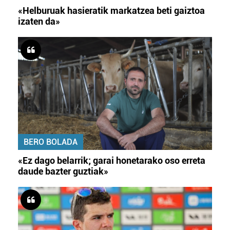
«Helburuak hasieratik markatzea beti gaiztoa
izaten da»
BERO BOLADA
«Ez dago belarrik; garai honetarako oso erreta
daude bazter guztiak»