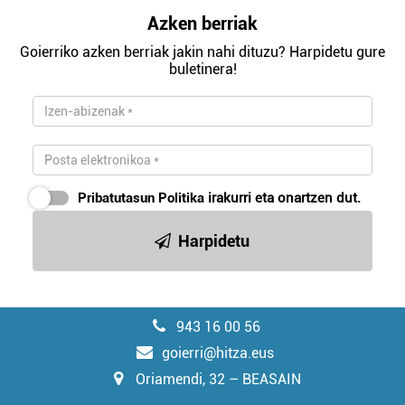
Azken berriak
Goierriko azken berriak jakin nahi dituzu? Harpidetu gure
buletinera!
Pribatutasun Politika
irakurri eta onartzen dut.
Harpidetu
943 16 00 56
goierri@hitza.eus
Oriamendi, 32 – BEASAIN