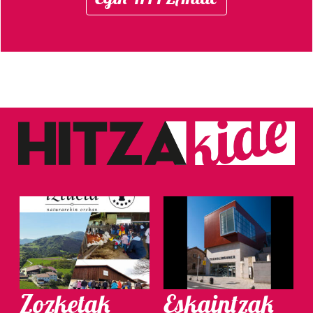
Zozketak
Eskaintzak