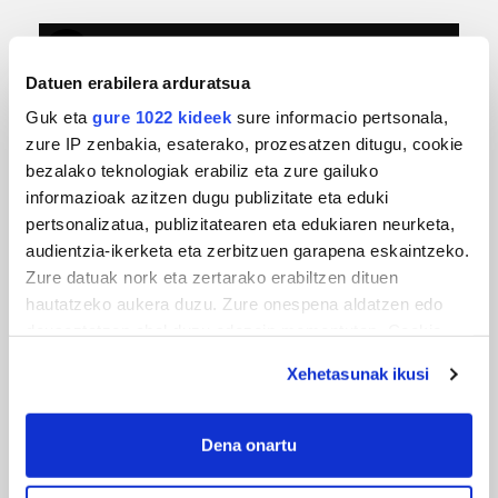
Datuen erabilera arduratsua
Guk eta
gure 1022 kideek
sure informacio pertsonala,
zure IP zenbakia, esaterako, prozesatzen ditugu, cookie
bezalako teknologiak erabiliz eta zure gailuko
informazioak azitzen dugu publizitate eta eduki
pertsonalizatua, publizitatearen eta edukiaren neurketa,
MUSIKA
audientzia-ikerketa eta zerbitzuen garapena eskaintzeko.
Zure datuak nork eta zertarako erabiltzen dituen
Odik berria ezagutzeko aukera 'KimiK' eta
hautatzeko aukera duzu. Zure onespena aldatzen edo
'Amaaaa!' abestiekin
deuseztatzen ahal duzu edozein momentutan, Cookie
deklaraziotik edo Privacy triggerean klikatuz.
Xehetasunak ikusi
If you allow, we would also like to:
Collect information about your geographical
Dena onartu
location which can be accurate to within several
meters