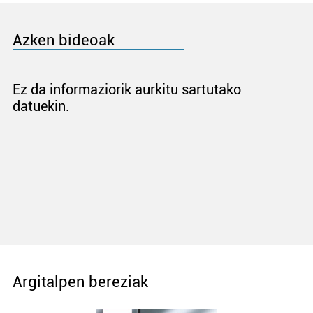
Azken bideoak
Ez da informaziorik aurkitu sartutako
datuekin.
Argitalpen bereziak