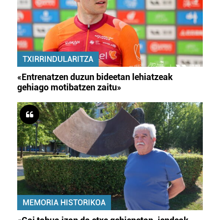
TXIRRINDULARITZA
«Entrenatzen duzun bideetan lehiatzeak
gehiago motibatzen zaitu»
MEMORIA HISTORIKOA