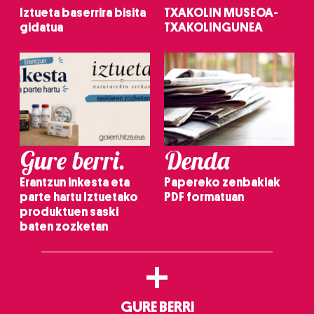
Iztueta baserrira bisita
TXAKOLIN MUSEOA-
gidatua
TXAKOLINGUNEA
Gure berri.
Denda
Erantzun inkesta eta
Papereko zenbakiak
parte hartu Iztuetako
PDF formatuan
produktuen saski
baten zozketan
+
GURE BERRI