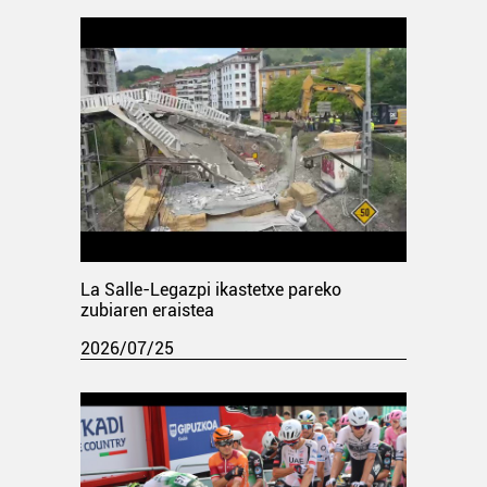
La Salle-Legazpi ikastetxe pareko
zubiaren eraistea
2026/07/25