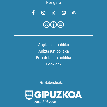
Nor gara
Argitalpen politika
Aniztasun politika
Pribatutasun politika
Cookieak
Babesleak: