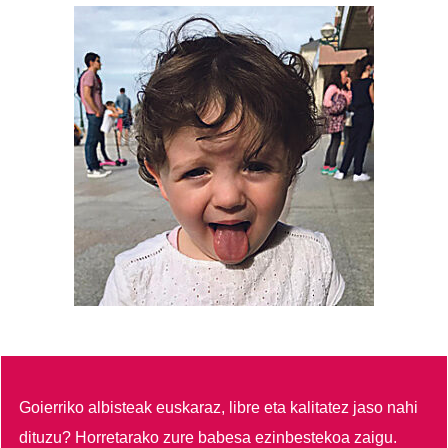
Goierriko albisteak euskaraz, libre eta kalitatez jaso nahi
dituzu?
Horretarako zure babesa ezinbestekoa zaigu.