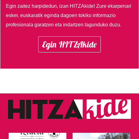
Egin zaitez harpidedun, izan HITZAkide!
Zure ekarpenari
esker, euskaratik eginda dagoen tokiko informazio
profesionala garatzen eta indartzen lagunduko duzu.
Egin HITZAkide