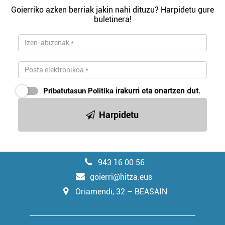
Goierriko azken berriak jakin nahi dituzu? Harpidetu gure
buletinera!
Pribatutasun Politika
irakurri eta onartzen dut.
Harpidetu
943 16 00 56
goierri@hitza.eus
Oriamendi, 32 – BEASAIN