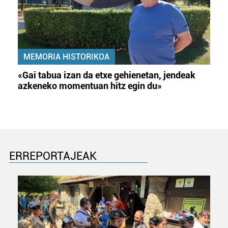
MEMORIA HISTORIKOA
«Gai tabua izan da etxe gehienetan, jendeak
azkeneko momentuan hitz egin du»
ERREPORTAJEAK