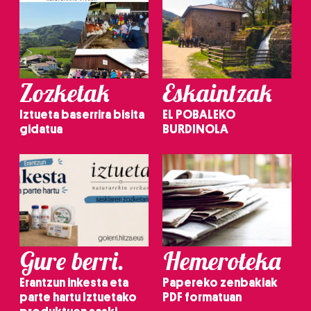
Zozketak
Eskaintzak
Iztueta baserrira bisita
EL POBALEKO
gidatua
BURDINOLA
Gure berri.
Hemeroteka
Erantzun inkesta eta
Papereko zenbakiak
parte hartu Iztuetako
PDF formatuan