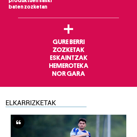
produktuen saski
baten zozketan
+
GURE BERRI
ZOZKETAK
ESKAINTZAK
HEMEROTEKA
NOR GARA
ELKARRIZKETAK