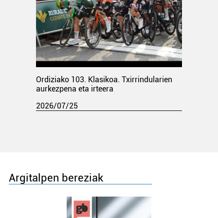
Ordiziako 103. Klasikoa. Txirrindularien
aurkezpena eta irteera
2026/07/25
Argitalpen bereziak