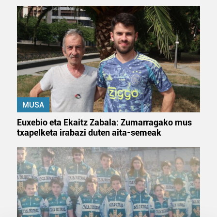
MUSA
Euxebio eta Ekaitz Zabala: Zumarragako mus
txapelketa irabazi duten aita-semeak