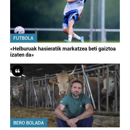
FUTBOLA
«Helburuak hasieratik markatzea beti gaiztoa
izaten da»
BERO BOLADA