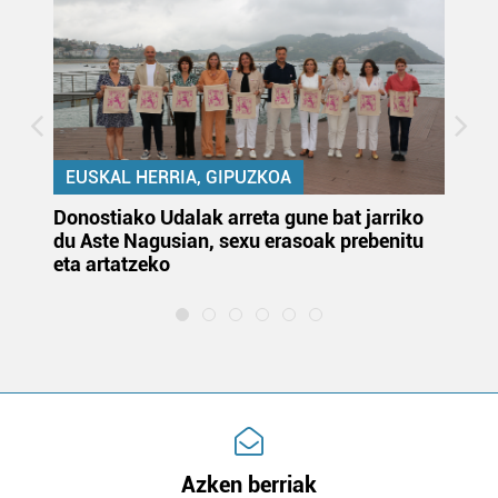
EUSKAL HERRIA, GIPUZKOA
Donostiako Udalak arreta gune bat jarriko
Ur
du Aste Nagusian, sexu erasoak prebenitu
es
eta artatzeko
lu
Azken berriak