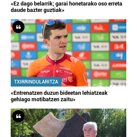
«Ez dago belarrik; garai honetarako oso erreta
daude bazter guztiak»
TXIRRINDULARITZA
«Entrenatzen duzun bideetan lehiatzeak
gehiago motibatzen zaitu»