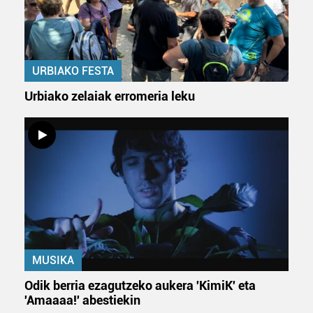
URBIAKO FESTA
Urbiako zelaiak erromeria leku
MUSIKA
Odik berria ezagutzeko aukera 'KimiK' eta
'Amaaaa!' abestiekin