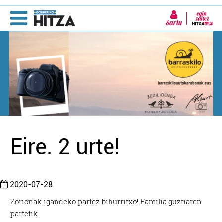
Sartu
Eire. 2 urte!
2020-07-28
Zorionak igandeko partez bihurritxo! Familia guztiaren
partetik.