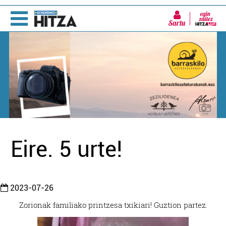
Sartu
Eire. 5 urte!
2023-07-26
Zorionak familiako printzesa txikiari! Guztion partez.