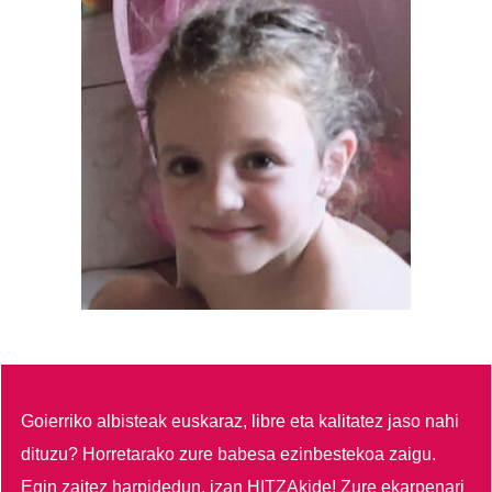
Goierriko albisteak euskaraz, libre eta kalitatez jaso nahi
dituzu?
Horretarako zure babesa ezinbestekoa zaigu.
Egin zaitez harpidedun, izan HITZAkide!
Zure ekarpenari