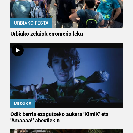
URBIAKO FESTA
Urbiako zelaiak erromeria leku
MUSIKA
Odik berria ezagutzeko aukera 'KimiK' eta
'Amaaaa!' abestiekin