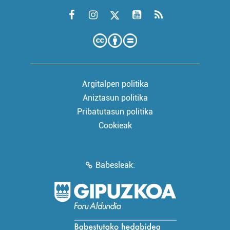
Argitalpen politika
Aniztasun politika
Pribatutasun politika
Cookieak
Babesleak: