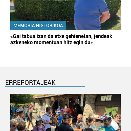
MEMORIA HISTORIKOA
«Gai tabua izan da etxe gehienetan, jendeak
azkeneko momentuan hitz egin du»
ERREPORTAJEAK