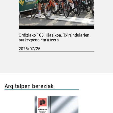
Ordiziako 103. Klasikoa. Txirrindularien
aurkezpena eta irteera
2026/07/25
Argitalpen bereziak