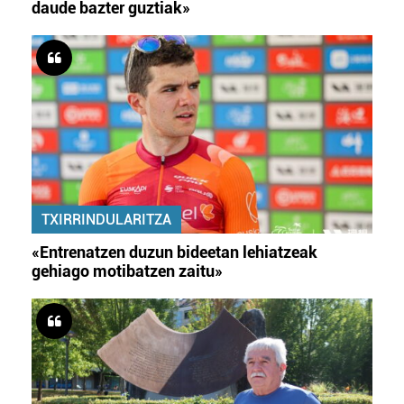
daude bazter guztiak»
TXIRRINDULARITZA
«Entrenatzen duzun bideetan lehiatzeak
gehiago motibatzen zaitu»