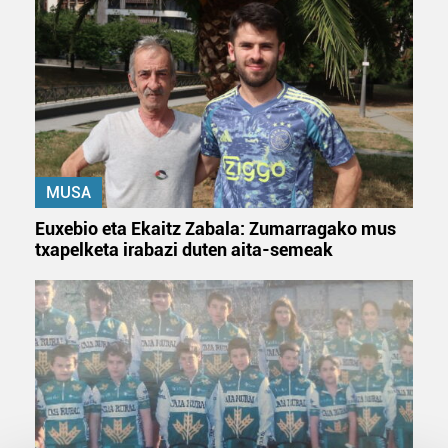
MUSA
Euxebio eta Ekaitz Zabala: Zumarragako mus
txapelketa irabazi duten aita-semeak