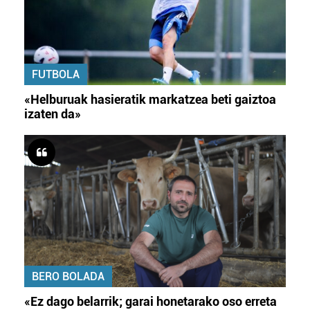
FUTBOLA
«Helburuak hasieratik markatzea beti gaiztoa
izaten da»
BERO BOLADA
«Ez dago belarrik; garai honetarako oso erreta