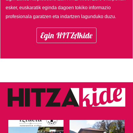
esker, euskaratik eginda dagoen tokiko informazio
profesionala garatzen eta indartzen lagunduko duzu.
Egin HITZAkide