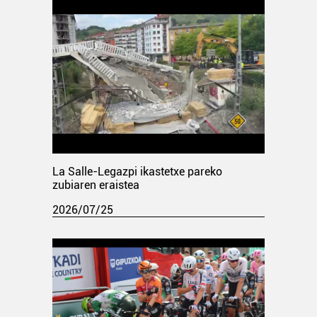
La Salle-Legazpi ikastetxe pareko
zubiaren eraistea
2026/07/25