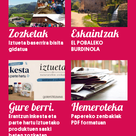
Zozketak
Eskaintzak
Iztueta baserrira bisita
EL POBALEKO
gidatua
BURDINOLA
Gure berri.
Hemeroteka
Erantzun inkesta eta
Papereko zenbakiak
parte hartu Iztuetako
PDF formatuan
produktuen saski
baten zozketan