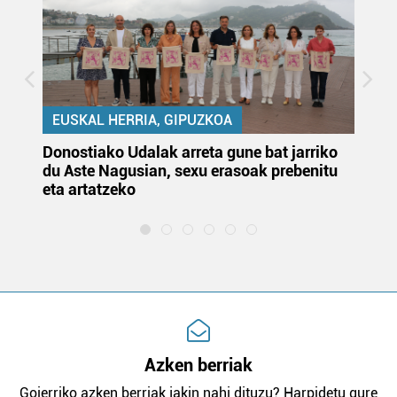
EUSKAL HERRIA, GIPUZKOA
Donostiako Udalak arreta gune bat jarriko
Ur
du Aste Nagusian, sexu erasoak prebenitu
es
eta artatzeko
lu
Azken berriak
Goierriko azken berriak jakin nahi dituzu? Harpidetu gure