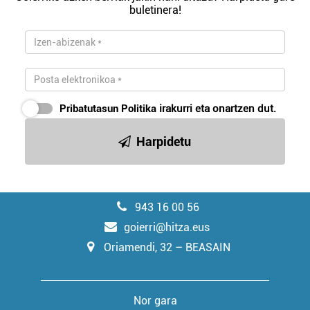
buletinera!
Pribatutasun Politika
irakurri eta onartzen dut.
Harpidetu
943 16 00 56
goierri@hitza.eus
Oriamendi, 32 – BEASAIN
Nor gara