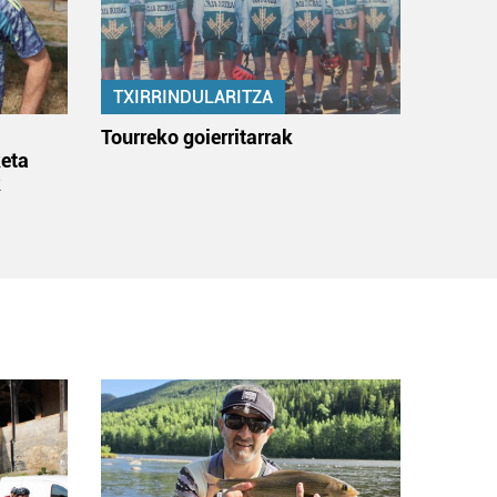
TXIRRINDULARITZA
:
Tourreko goierritarrak
eta
k