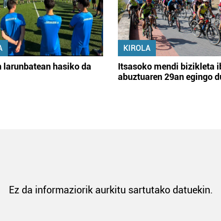
A
KIROLA
 larunbatean hasiko da
Itsasoko mendi bizikleta i
abuztuaren 29an egingo d
Ez da informaziorik aurkitu sartutako datuekin.