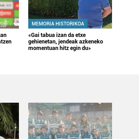
MEMORIA HISTORIKOA
tan
«Gai tabua izan da etxe
atzen
gehienetan, jendeak azkeneko
momentuan hitz egin du»