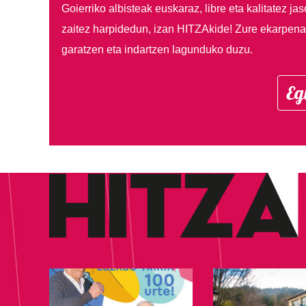
Goierriko albisteak euskaraz, libre eta kalitatez ja
zaitez harpidedun, izan HITZAkide!
Zure ekarpenar
garatzen eta indartzen lagunduko duzu.
Eg