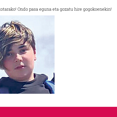
kotarako! Ondo pasa eguna eta gozatu hire gogokoenekin!