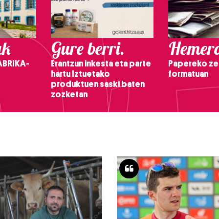
ak
Gure berri.
Hemero
ABRIKA-
Erantzun inkesta eta parte
Papereko ze
hartu Iztuetako
formatuan
produktuen saski baten
zozketan