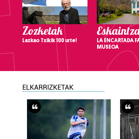
Zozketak
Eskaintz
Lazkao Txikik 100 urte!
LA ENCARTADA F
MUSEOA
ELKARRIZKETAK