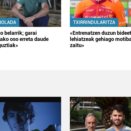
BOLADA
TXIRRINDULARITZA
o belarrik; garai
«Entrenatzen duzun bidee
ako oso erreta daude
lehiatzeak gehiago motib
guztiak»
zaitu»