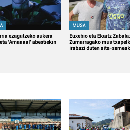
A
MUSA
rria ezagutzeko aukera
Euxebio eta Ekaitz Zabala
 eta 'Amaaaa!' abestiekin
Zumarragako mus txapelk
irabazi duten aita-semea