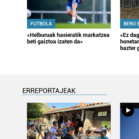
FUTBOLA
BERO 
«Helburuak hasieratik markatzea
«Ez dag
beti gaiztoa izaten da»
honetar
bazter 
ERREPORTAJEAK