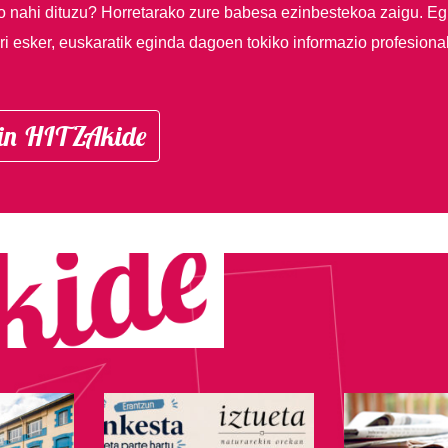
so nahi dituzu?
Horretarako zure babesa ezinbestekoa zaigu. Eg
i esker, euskaratik eginda dagoen tokiko informazio profesiona
in HITZAkide