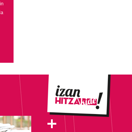
in
la
+