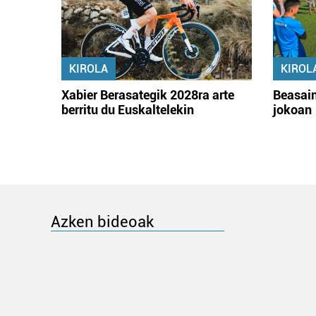
KIROLA
KIROL
Xabier Berasategik 2028ra arte
Beasain
berritu du Euskaltelekin
jokoan
Azken bideoak