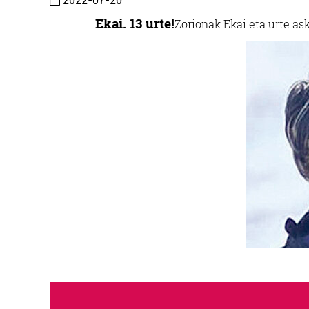
2022-07-20
Ekai. 13 urte!
Zorionak Ekai eta urte as