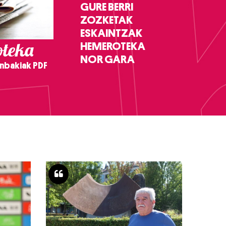
GURE BERRI
ZOZKETAK
ESKAINTZAK
teka
HEMEROTEKA
NOR GARA
nbakiak PDF