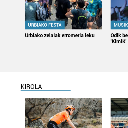
URBIAKO FESTA
MUSIK
Urbiako zelaiak erromeria leku
Odik be
'KimiK'
KIROLA