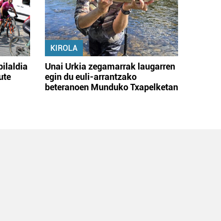
KIROLA
bilaldia
Unai Urkia zegamarrak laugarren
ute
egin du euli-arrantzako
beteranoen Munduko Txapelketan