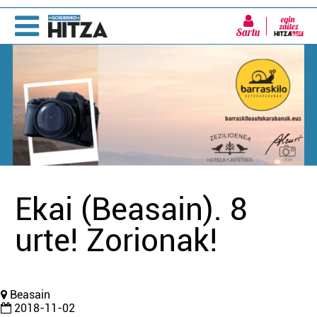
Sartu
Ekai (Beasain). 8
urte! Zorionak!
Beasain
2018-11-02