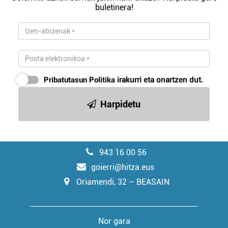
buletinera!
Pribatutasun Politika
irakurri eta onartzen dut.
Harpidetu
943 16 00 56
goierri@hitza.eus
Oriamendi, 32 – BEASAIN
Nor gara