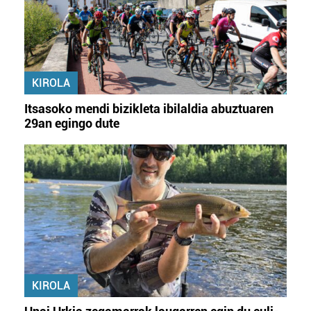
irakurri
KIROLA
Itsasoko mendi bizikleta ibilaldia abuztuaren
29an egingo dute
KIROLA