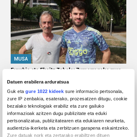
MUSA
Euxebio eta Ekaitz Zabala: Zumarragako mus
txapelketa irabazi duten aita-semeak
Datuen erabilera arduratsua
Guk eta
gure 1022 kideek
sure informacio pertsonala,
zure IP zenbakia, esaterako, prozesatzen ditugu, cookie
bezalako teknologiak erabiliz eta zure gailuko
informazioak azitzen dugu publizitate eta eduki
pertsonalizatua, publizitatearen eta edukiaren neurketa,
audientzia-ikerketa eta zerbitzuen garapena eskaintzeko.
Zure datuak nork eta zertarako erabiltzen dituen