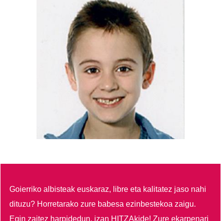
Goierriko albisteak euskaraz, libre eta kalitatez jaso nahi
dituzu?
Horretarako zure babesa ezinbestekoa zaigu.
Egin zaitez harpidedun, izan HITZAkide!
Zure ekarpenari