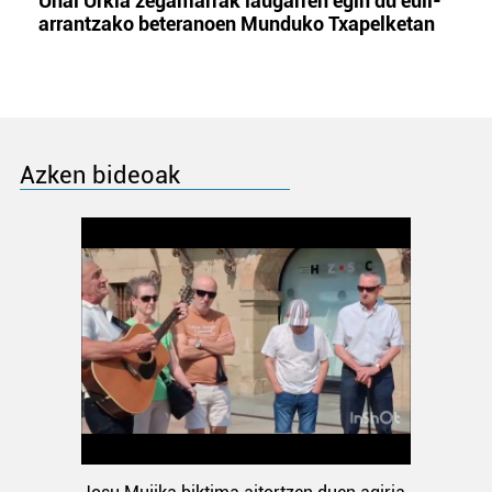
Unai Urkia zegamarrak laugarren egin du euli-
arrantzako beteranoen Munduko Txapelketan
Azken bideoak