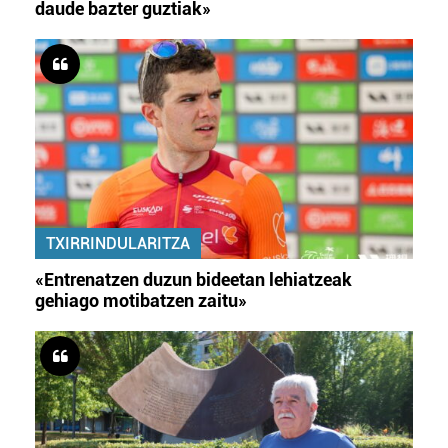
daude bazter guztiak»
TXIRRINDULARITZA
«Entrenatzen duzun bideetan lehiatzeak
gehiago motibatzen zaitu»