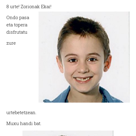
8 urte! Zorionak Ekai!
Ondo pasa
eta topera
disfrutatu
zure
urtebetetzean.
Muxu handi bat.