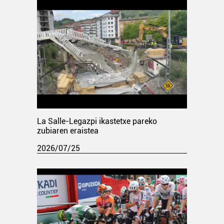
La Salle-Legazpi ikastetxe pareko
zubiaren eraistea
2026/07/25