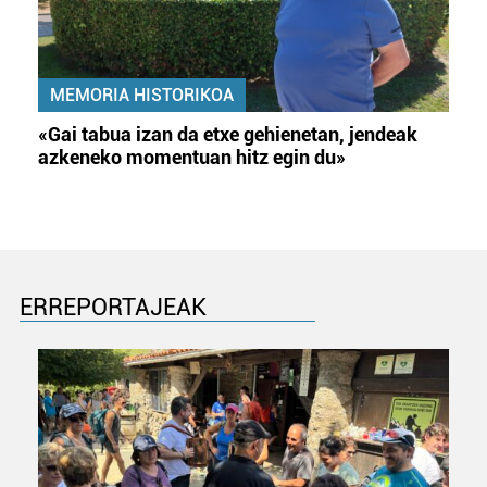
MEMORIA HISTORIKOA
«Gai tabua izan da etxe gehienetan, jendeak
azkeneko momentuan hitz egin du»
ERREPORTAJEAK