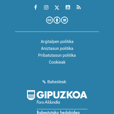
Argitalpen politika
Aniztasun politika
Pribatutasun politika
Cookieak
Babesleak: