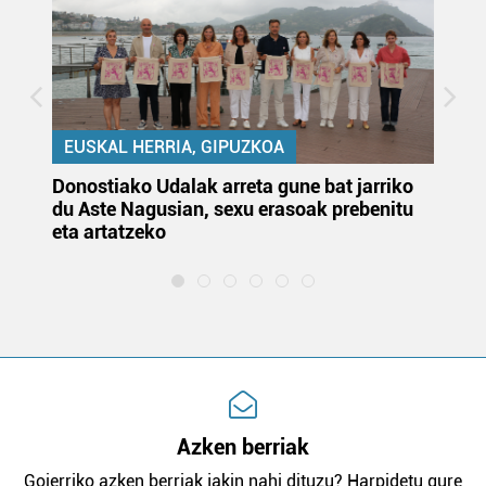
EUSKAL HERRIA, GIPUZKOA
Donostiako Udalak arreta gune bat jarriko
Ur
du Aste Nagusian, sexu erasoak prebenitu
es
eta artatzeko
lu
Azken berriak
Goierriko azken berriak jakin nahi dituzu? Harpidetu gure