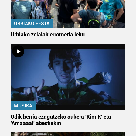
URBIAKO FESTA
Urbiako zelaiak erromeria leku
MUSIKA
Odik berria ezagutzeko aukera 'KimiK' eta
'Amaaaa!' abestiekin