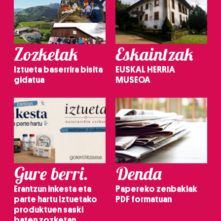
Zozketak
Eskaintzak
Iztueta baserrira bisita
EUSKAL HERRIA
gidatua
MUSEOA
Gure berri.
Denda
Erantzun inkesta eta
Papereko zenbakiak
parte hartu Iztuetako
PDF formatuan
produktuen saski
baten zozketan