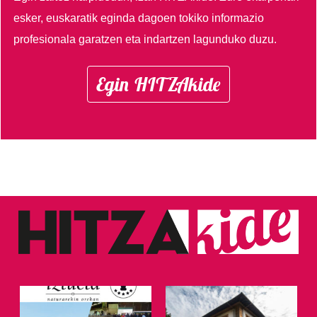
esker, euskaratik eginda dagoen tokiko informazio
profesionala garatzen eta indartzen lagunduko duzu.
Egin HITZAkide