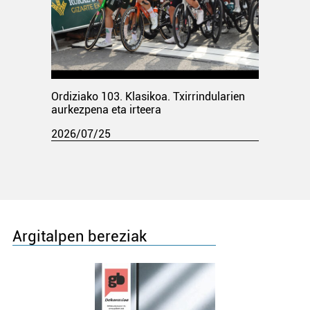
Ordiziako 103. Klasikoa. Txirrindularien
aurkezpena eta irteera
2026/07/25
Argitalpen bereziak