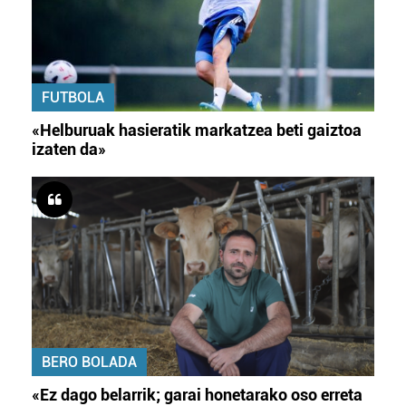
FUTBOLA
«Helburuak hasieratik markatzea beti gaiztoa
izaten da»
BERO BOLADA
«Ez dago belarrik; garai honetarako oso erreta