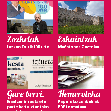
Zozketak
Eskaintzak
Lazkao Txikik 100 urte!
Muñatones Gaztelua
Gure berri.
Hemeroteka
Erantzun inkesta eta
Papereko zenbakiak
parte hartu Iztuetako
PDF formatuan