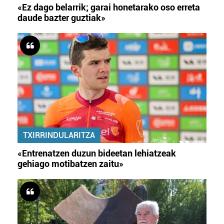
«Ez dago belarrik; garai honetarako oso erreta
daude bazter guztiak»
TXIRRINDULARITZA
«Entrenatzen duzun bideetan lehiatzeak
gehiago motibatzen zaitu»