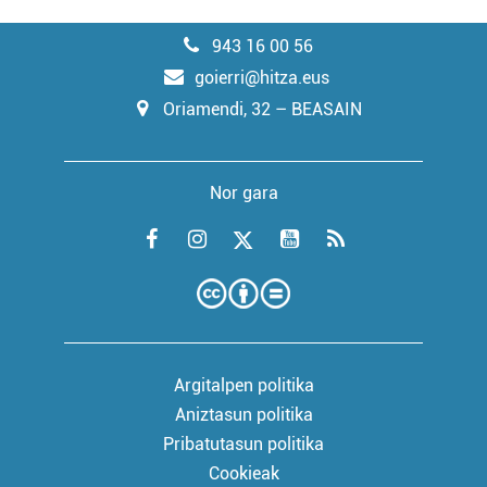
943 16 00 56
goierri@hitza.eus
Oriamendi, 32 – BEASAIN
Nor gara
Argitalpen politika
Aniztasun politika
Pribatutasun politika
Cookieak