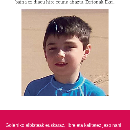
baina ez diagu hire eguna ahaztu. Zorionak Ekai!
Goierriko albisteak euskaraz, libre eta kalitatez jaso nahi