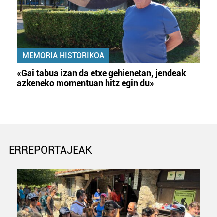
MEMORIA HISTORIKOA
«Gai tabua izan da etxe gehienetan, jendeak
azkeneko momentuan hitz egin du»
ERREPORTAJEAK