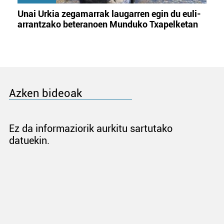
Unai Urkia zegamarrak laugarren egin du euli-
arrantzako beteranoen Munduko Txapelketan
Azken bideoak
Ez da informaziorik aurkitu sartutako
datuekin.