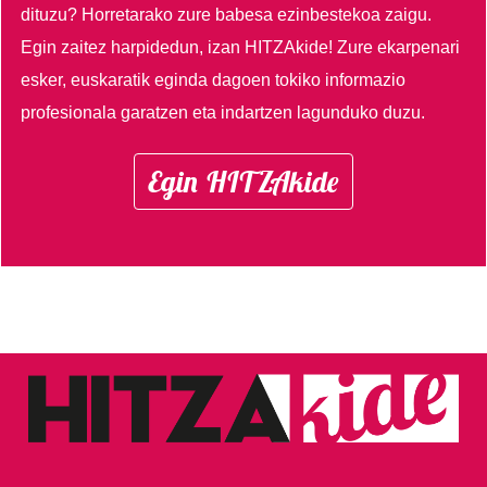
dituzu?
Horretarako zure babesa ezinbestekoa zaigu.
Egin zaitez harpidedun, izan HITZAkide!
Zure ekarpenari
esker, euskaratik eginda dagoen tokiko informazio
profesionala garatzen eta indartzen lagunduko duzu.
Egin HITZAkide