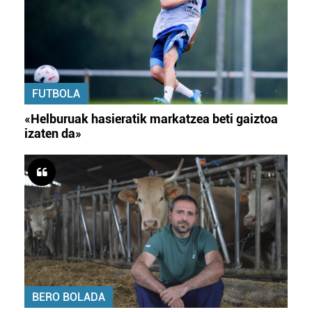
FUTBOLA
«Helburuak hasieratik markatzea beti gaiztoa
izaten da»
BERO BOLADA