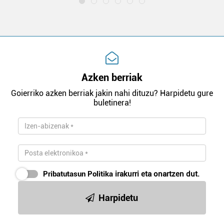
Azken berriak
Goierriko azken berriak jakin nahi dituzu? Harpidetu gure
buletinera!
Pribatutasun Politika
irakurri eta onartzen dut.
Harpidetu