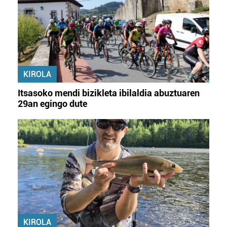
KIROLA
Itsasoko mendi bizikleta ibilaldia abuztuaren
29an egingo dute
KIROLA