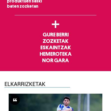
produktuen saski
baten zozketan
+
GURE BERRI
ZOZKETAK
ESKAINTZAK
HEMEROTEKA
NOR GARA
ELKARRIZKETAK