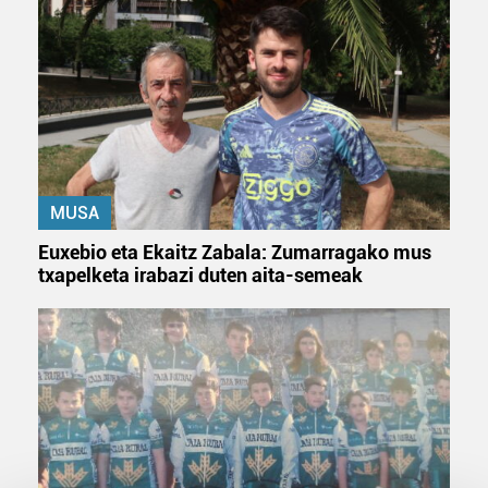
MUSA
Euxebio eta Ekaitz Zabala: Zumarragako mus
txapelketa irabazi duten aita-semeak