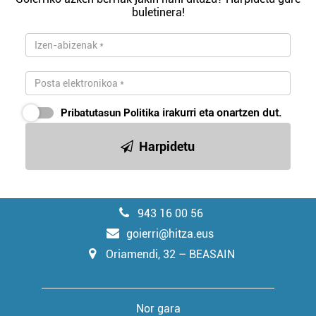
buletinera!
Pribatutasun Politika
irakurri eta onartzen dut.
Harpidetu
943 16 00 56
goierri@hitza.eus
Oriamendi, 32 – BEASAIN
Nor gara