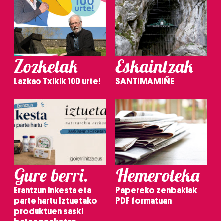
Zozketak
Eskaintzak
Lazkao Txikik 100 urte!
SANTIMAMIÑE
Gure berri.
Hemeroteka
Erantzun inkesta eta
Papereko zenbakiak
parte hartu Iztuetako
PDF formatuan
produktuen saski