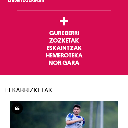
baten zozketan
+
GURE BERRI
ZOZKETAK
ESKAINTZAK
HEMEROTEKA
NOR GARA
ELKARRIZKETAK