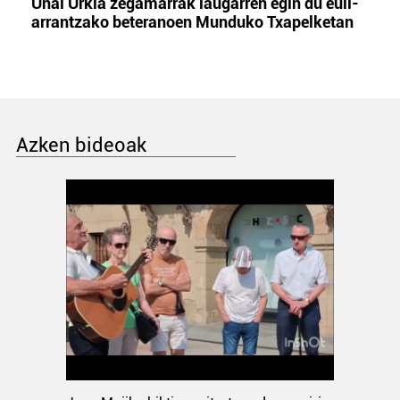
Unai Urkia zegamarrak laugarren egin du euli-
arrantzako beteranoen Munduko Txapelketan
Azken bideoak