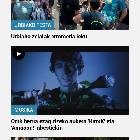
URBIAKO FESTA
Urbiako zelaiak erromeria leku
MUSIKA
Odik berria ezagutzeko aukera 'KimiK' eta
'Amaaaa!' abestiekin