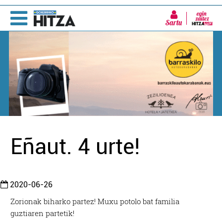
Sartu
Eñaut. 4 urte!
2020-06-26
Zorionak biharko partez! Muxu potolo bat familia
guztiaren partetik!