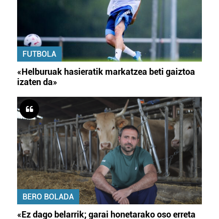
FUTBOLA
«Helburuak hasieratik markatzea beti gaiztoa
izaten da»
BERO BOLADA
«Ez dago belarrik; garai honetarako oso erreta