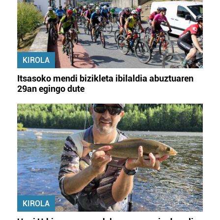
Lortu zure datu pertsonalak prozesatzeko moduari
buruzko informazio gehiago eta ezarri zure lehentasunak
datuen atalean. Edozein unetan alda edo ken dezakezu
zure baimena Cookieen adierazpenean.
KIROLA
Webgune honek cookie propioak eta hirugarrenen cookie-
fitxategiak erabiltzen ditu. Zure esperientzia eta
Itsasoko mendi bizikleta ibilaldia abuztuaren
zerbitzuak hobetzeko asmoz, cookie teknologiaz
29an egingo dute
baliatzen gara. Ohar hau onartuz gero, teknologia hori
erabiltzeko baimen esplizitua ematen diguzu.
Gehiago
irakurri
KIROLA