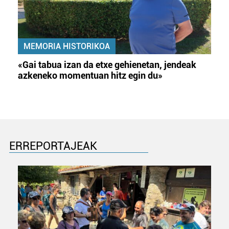
MEMORIA HISTORIKOA
«Gai tabua izan da etxe gehienetan, jendeak
azkeneko momentuan hitz egin du»
ERREPORTAJEAK