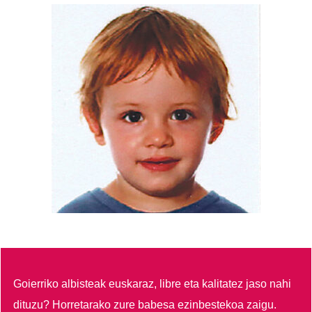
Goierriko albisteak euskaraz, libre eta kalitatez jaso nahi
dituzu?
Horretarako zure babesa ezinbestekoa zaigu.