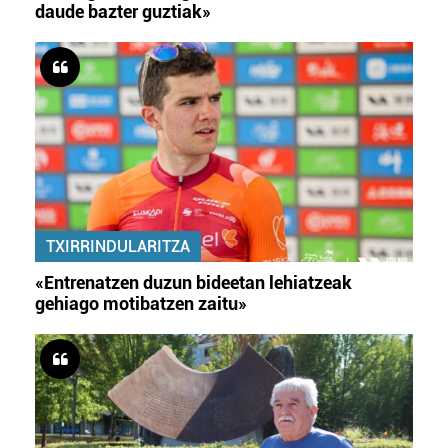
daude bazter guztiak»
TXIRRINDULARITZA
«Entrenatzen duzun bideetan lehiatzeak
gehiago motibatzen zaitu»