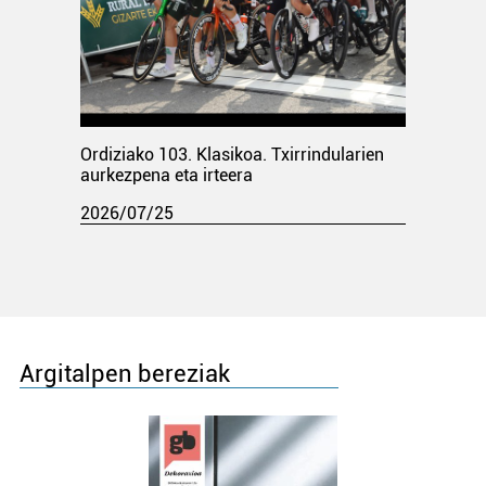
Ordiziako 103. Klasikoa. Txirrindularien
aurkezpena eta irteera
2026/07/25
Argitalpen bereziak