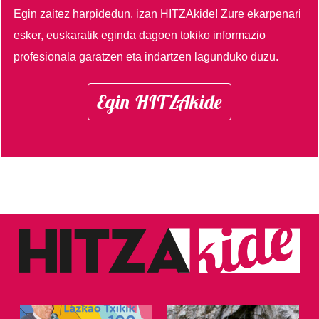
Egin zaitez harpidedun, izan HITZAkide!
Zure ekarpenari
esker, euskaratik eginda dagoen tokiko informazio
profesionala garatzen eta indartzen lagunduko duzu.
Egin HITZAkide