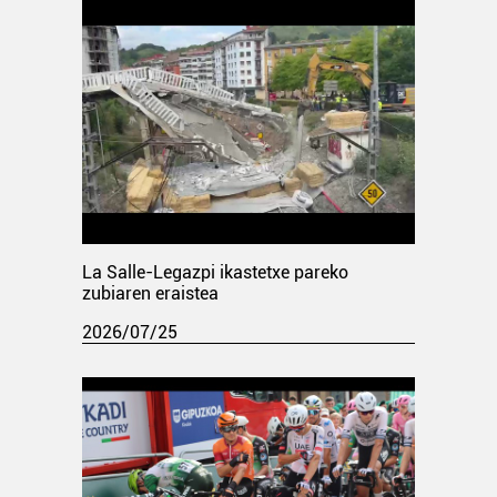
La Salle-Legazpi ikastetxe pareko
zubiaren eraistea
2026/07/25