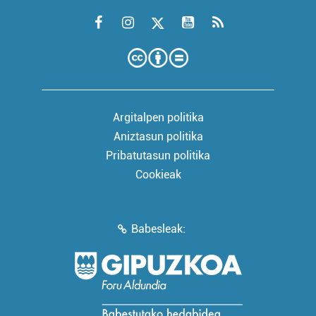
Argitalpen politika
Aniztasun politika
Pribatutasun politika
Cookieak
Babesleak: