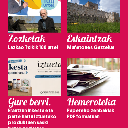
Zozketak
Eskaintzak
Lazkao Txikik 100 urte!
Muñatones Gaztelua
Gure berri.
Hemeroteka
Erantzun inkesta eta
Papereko zenbakiak
parte hartu Iztuetako
PDF formatuan
produktuen saski