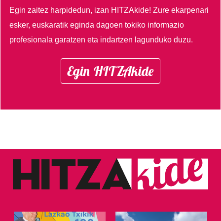
Egin zaitez harpidedun, izan HITZAkide!
Zure ekarpenari
esker, euskaratik eginda dagoen tokiko informazio
profesionala garatzen eta indartzen lagunduko duzu.
Egin HITZAkide