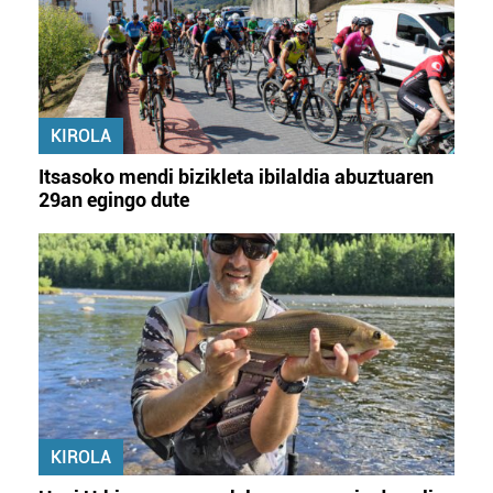
KIROLA
Itsasoko mendi bizikleta ibilaldia abuztuaren
29an egingo dute
KIROLA