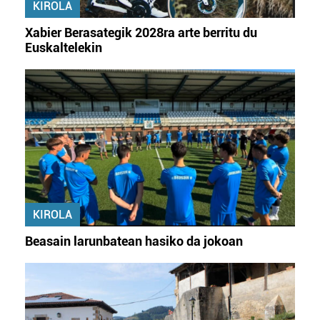
fitxategiak erabiltzen ditu. Zure esperientzia eta
KIROLA
zerbitzuak hobetzeko asmoz, cookie teknologiaz
Xabier Berasategik 2028ra arte berritu du
baliatzen gara. Ohar hau onartuz gero, teknologia hori
Euskaltelekin
erabiltzeko baimen esplizitua ematen diguzu.
Gehiago
irakurri
KIROLA
Beasain larunbatean hasiko da jokoan