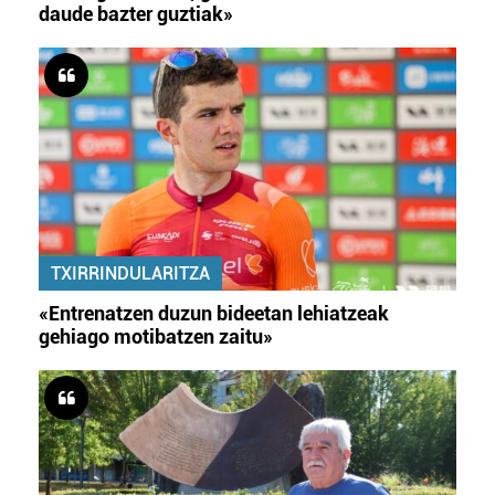
daude bazter guztiak»
TXIRRINDULARITZA
«Entrenatzen duzun bideetan lehiatzeak
gehiago motibatzen zaitu»