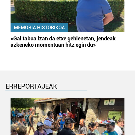
MEMORIA HISTORIKOA
«Gai tabua izan da etxe gehienetan, jendeak
azkeneko momentuan hitz egin du»
ERREPORTAJEAK