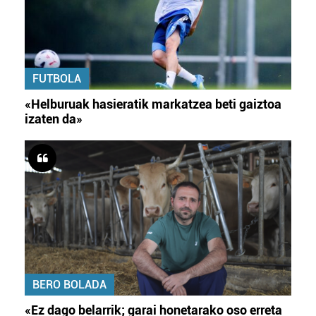
FUTBOLA
«Helburuak hasieratik markatzea beti gaiztoa
izaten da»
BERO BOLADA
«Ez dago belarrik; garai honetarako oso erreta