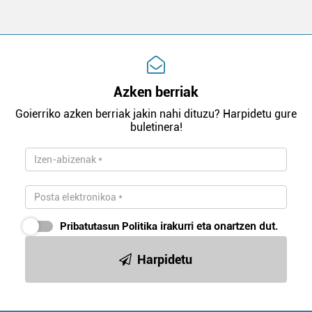
Azken berriak
Goierriko azken berriak jakin nahi dituzu? Harpidetu gure
buletinera!
Pribatutasun Politika
irakurri eta onartzen dut.
Harpidetu