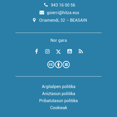
943 16 00 56
goierri@hitza.eus
Oriamendi, 32 – BEASAIN
Nor gara
Argitalpen politika
Aniztasun politika
Pribatutasun politika
Cookieak