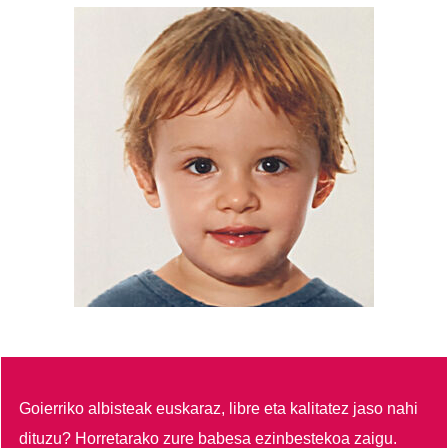
Goierriko albisteak euskaraz, libre eta kalitatez jaso nahi
dituzu?
Horretarako zure babesa ezinbestekoa zaigu.