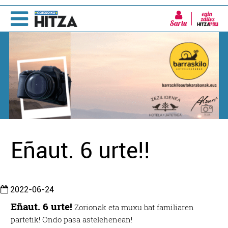
Sartu
Eñaut. 6 urte!!
2022-06-24
Eñaut. 6 urte!
Zorionak eta muxu bat familiaren
partetik! Ondo pasa astelehenean!