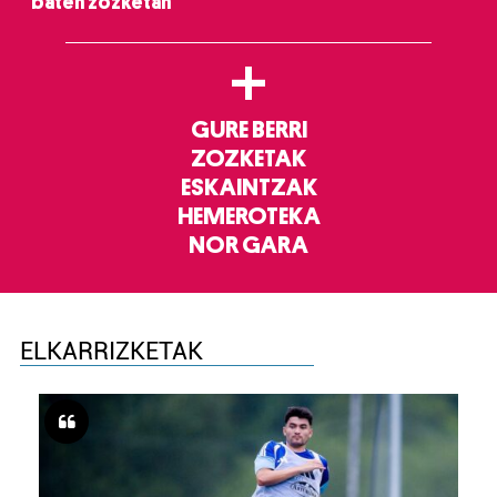
baten zozketan
+
GURE BERRI
ZOZKETAK
ESKAINTZAK
HEMEROTEKA
NOR GARA
ELKARRIZKETAK