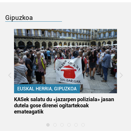
Gipuzkoa
EUSKAL HERRIA, GIPUZKOA
KASek salatu du «jazarpen poliziala» jasan
Pa
dutela gose direnei ogitartekoak
da
emateagatik
«s