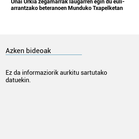
Unai Urkia zegamarrak laugarren egin du euli-
arrantzako beteranoen Munduko Txapelketan
Azken bideoak
Ez da informaziorik aurkitu sartutako
datuekin.