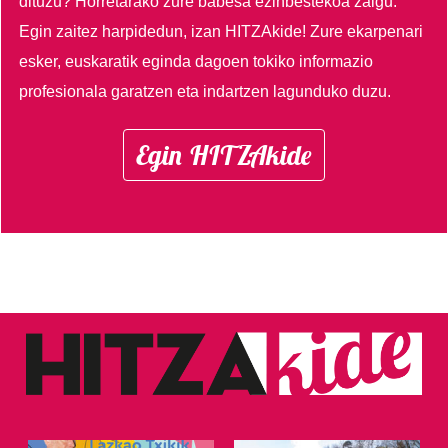
dituzu?
Horretarako zure babesa ezinbestekoa zaigu.
Egin zaitez harpidedun, izan HITZAkide!
Zure ekarpenari
esker, euskaratik eginda dagoen tokiko informazio
profesionala garatzen eta indartzen lagunduko duzu.
Egin HITZAkide