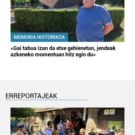
MEMORIA HISTORIKOA
«Gai tabua izan da etxe gehienetan, jendeak
azkeneko momentuan hitz egin du»
ERREPORTAJEAK