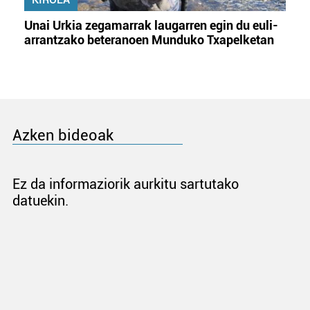
Unai Urkia zegamarrak laugarren egin du euli-
arrantzako beteranoen Munduko Txapelketan
Azken bideoak
Ez da informaziorik aurkitu sartutako
datuekin.