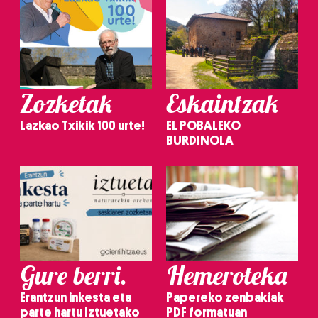
Zozketak
Eskaintzak
Lazkao Txikik 100 urte!
EL POBALEKO
BURDINOLA
Gure berri.
Hemeroteka
Erantzun inkesta eta
Papereko zenbakiak
parte hartu Iztuetako
PDF formatuan