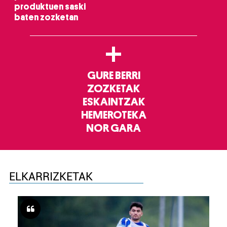
produktuen saski
baten zozketan
+
GURE BERRI
ZOZKETAK
ESKAINTZAK
HEMEROTEKA
NOR GARA
ELKARRIZKETAK