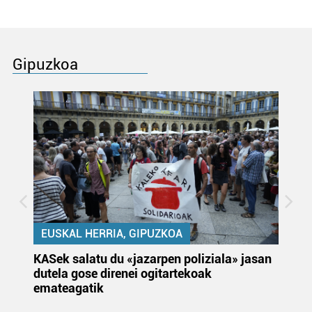
Gipuzkoa
EUSKAL HERRIA, GIPUZKOA
KASek salatu du «jazarpen poliziala» jasan
Pa
dutela gose direnei ogitartekoak
da
emateagatik
«s