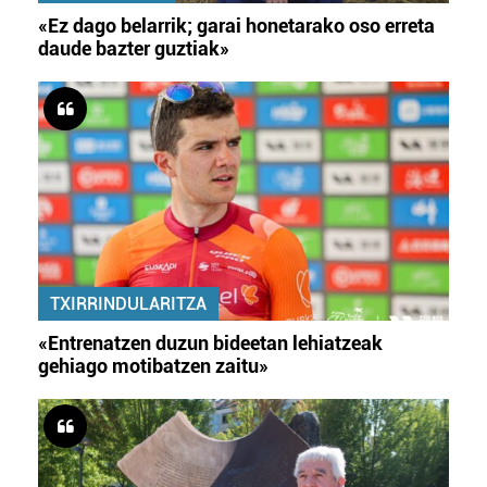
«Ez dago belarrik; garai honetarako oso erreta
daude bazter guztiak»
TXIRRINDULARITZA
«Entrenatzen duzun bideetan lehiatzeak
gehiago motibatzen zaitu»