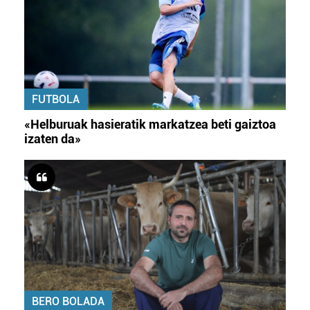
FUTBOLA
«Helburuak hasieratik markatzea beti gaiztoa
izaten da»
BERO BOLADA