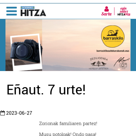
Sartu
Eñaut. 7 urte!
2023-06-27
Zorionak familiaren partez!
Musu potoloak! Ondo pasa!