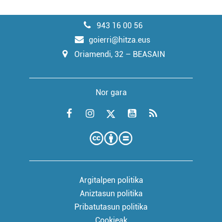
943 16 00 56
goierri@hitza.eus
Oriamendi, 32 – BEASAIN
Nor gara
Argitalpen politika
Aniztasun politika
Pribatutasun politika
Cookieak