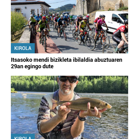
KIROLA
Itsasoko mendi bizikleta ibilaldia abuztuaren
29an egingo dute
KIROLA