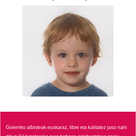
Goierriko albisteak euskaraz, libre eta kalitatez jaso nahi