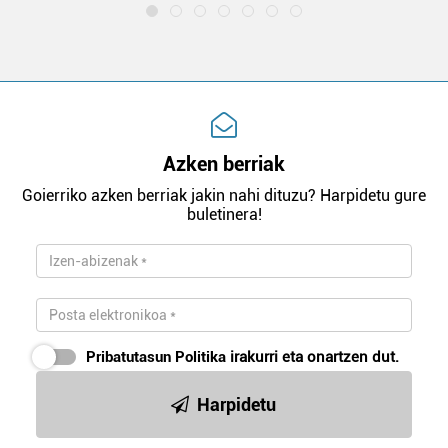
Azken berriak
Goierriko azken berriak jakin nahi dituzu? Harpidetu gure
buletinera!
Pribatutasun Politika
irakurri eta onartzen dut.
Harpidetu