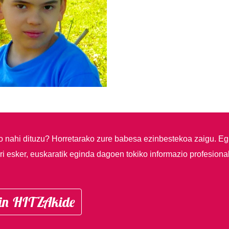
so nahi dituzu?
Horretarako zure babesa ezinbestekoa zaigu. Eg
i esker, euskaratik eginda dagoen tokiko informazio profesiona
in HITZAkide