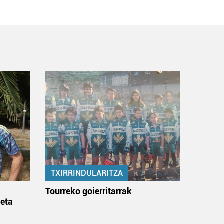
TXIRRINDULARITZA
:
Tourreko goierritarrak
eta
k