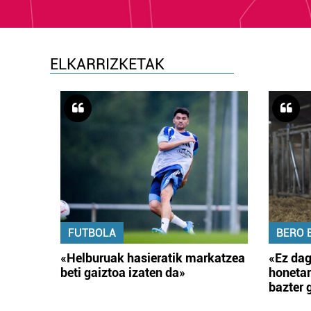
ELKARRIZKETAK
FUTBOLA
BERO 
«Helburuak hasieratik markatzea
«Ez dag
beti gaiztoa izaten da»
honetar
bazter 