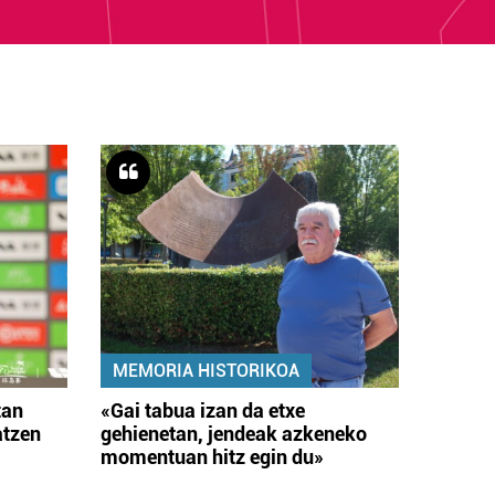
MEMORIA HISTORIKOA
tan
«Gai tabua izan da etxe
atzen
gehienetan, jendeak azkeneko
momentuan hitz egin du»