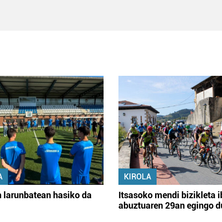
A
KIROLA
 larunbatean hasiko da
Itsasoko mendi bizikleta i
abuztuaren 29an egingo d