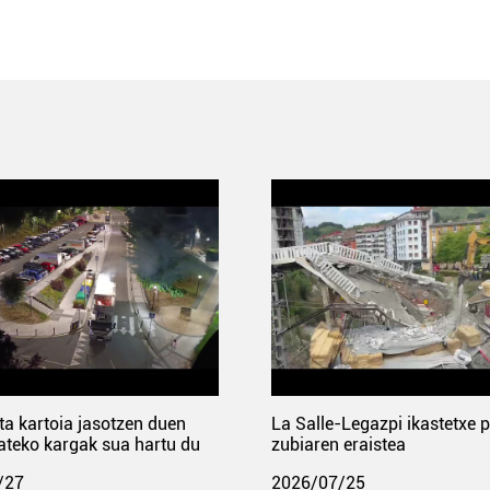
ta kartoia jasotzen duen
La Salle-Legazpi ikastetxe 
ateko kargak sua hartu du
zubiaren eraistea
/27
2026/07/25