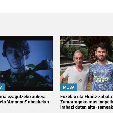
A
MUSA
rria ezagutzeko aukera
Euxebio eta Ekaitz Zabala
 eta 'Amaaaa!' abestiekin
Zumarragako mus txapelk
irabazi duten aita-semea