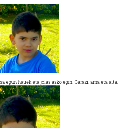
a egun hauek eta jolas asko egin. Garazi, ama eta aita.