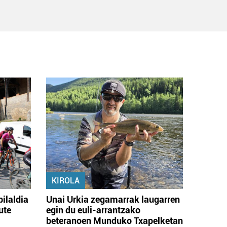
KIROLA
bilaldia
Unai Urkia zegamarrak laugarren
ute
egin du euli-arrantzako
beteranoen Munduko Txapelketan