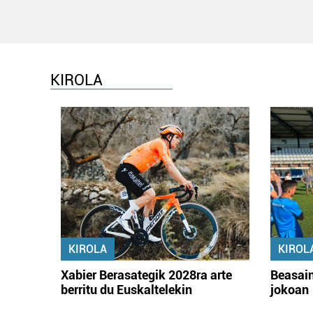
KIROLA
KIROLA
KIROL
Xabier Berasategik 2028ra arte
Beasain
berritu du Euskaltelekin
jokoan