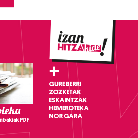
+
GURE BERRI
ZOZKETAK
ESKAINTZAK
teka
HEMEROTEKA
NOR GARA
nbakiak PDF