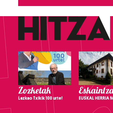
Zozketak
Eskaintz
Lazkao Txikik 100 urte!
EUSKAL HERRIA