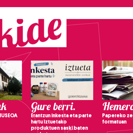
ak
Gure berri.
Hemero
 MUSEOA
Erantzun inkesta eta parte
Papereko ze
hartu Iztuetako
formatuan
produktuen saski baten