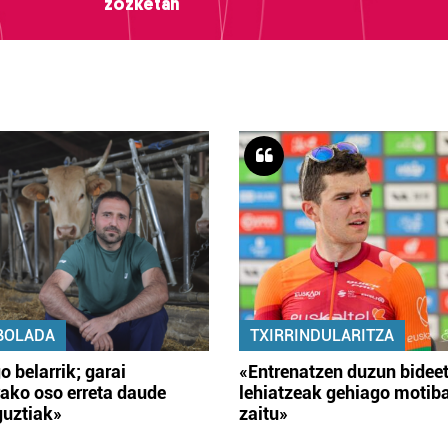
zozketan
BOLADA
TXIRRINDULARITZA
o belarrik; garai
«Entrenatzen duzun bidee
ako oso erreta daude
lehiatzeak gehiago motib
guztiak»
zaitu»