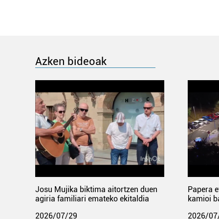
Azken bideoak
Josu Mujika biktima aitortzen duen
Papera e
agiria familiari emateko ekitaldia
kamioi b
2026/07/29
2026/07