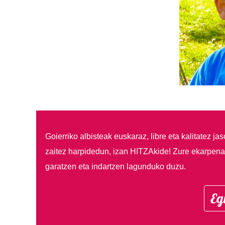
Goierriko albisteak euskaraz, libre eta kalitatez ja
zaitez harpidedun, izan HITZAkide!
Zure ekarpenar
garatzen eta indartzen lagunduko duzu.
Eg