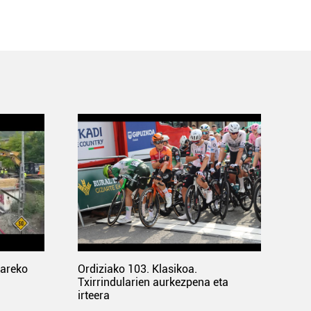
pareko
Ordiziako 103. Klasikoa.
Txirrindularien aurkezpena eta
irteera