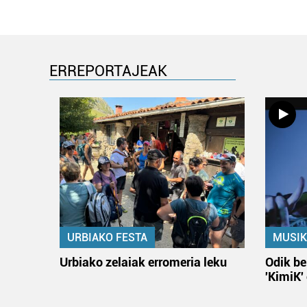
ERREPORTAJEAK
URBIAKO FESTA
MUSIK
Urbiako zelaiak erromeria leku
Odik be
'KimiK'