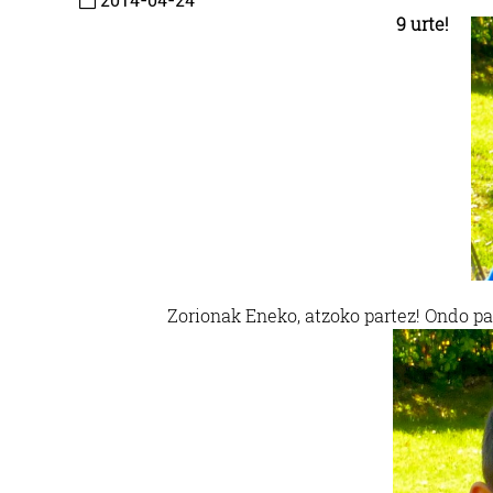
2014-04-24
9 urte!
Zorionak Eneko, atzoko partez! Ondo pas