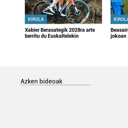
KIROLA
KIROL
Xabier Berasategik 2028ra arte
Beasain
berritu du Euskaltelekin
jokoan
Azken bideoak