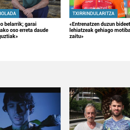
BOLADA
TXIRRINDULARITZA
o belarrik; garai
«Entrenatzen duzun bidee
ako oso erreta daude
lehiatzeak gehiago motib
guztiak»
zaitu»