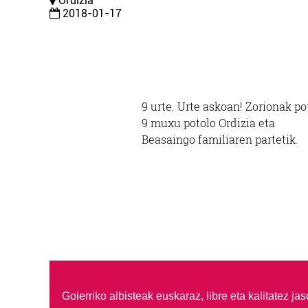
Ordizia
2018-01-17
9 urte. Urte askoan! Zorionak po
9 muxu potolo Ordizia eta
Beasaingo familiaren partetik.
Goierriko albisteak euskaraz, libre eta kalitatez ja