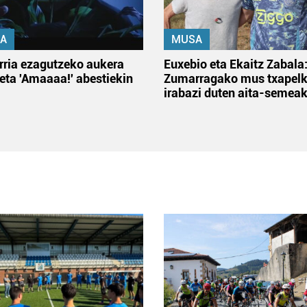
A
MUSA
rria ezagutzeko aukera
Euxebio eta Ekaitz Zabala
 eta 'Amaaaa!' abestiekin
Zumarragako mus txapelk
irabazi duten aita-semea