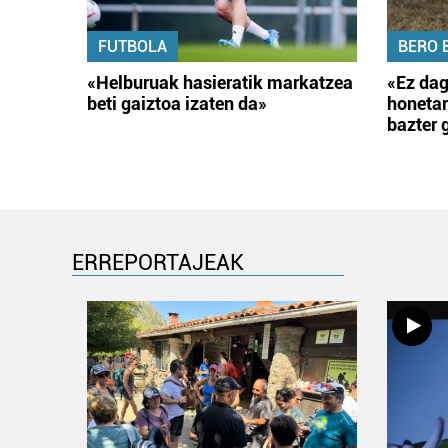
FUTBOLA
BERO 
«Helburuak hasieratik markatzea
«Ez dag
beti gaiztoa izaten da»
honetar
bazter 
ERREPORTAJEAK