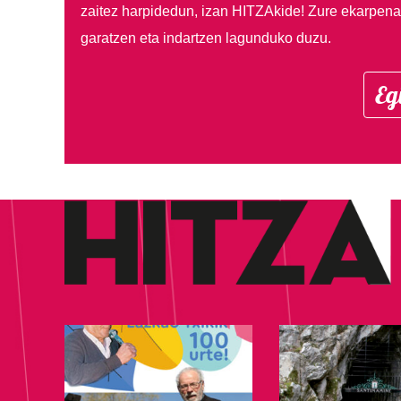
zaitez harpidedun, izan HITZAkide!
Zure ekarpenar
garatzen eta indartzen lagunduko duzu.
Eg