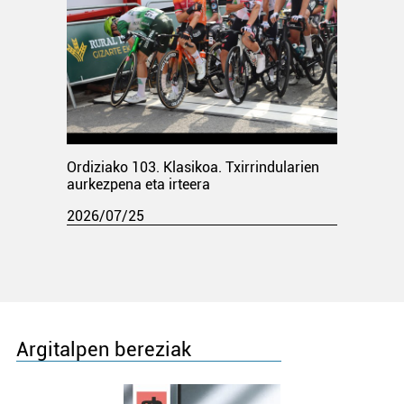
Ordiziako 103. Klasikoa. Txirrindularien
aurkezpena eta irteera
2026/07/25
Argitalpen bereziak