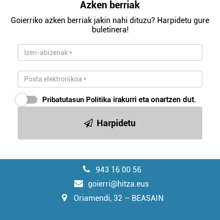
Azken berriak
Goierriko azken berriak jakin nahi dituzu? Harpidetu gure
buletinera!
Pribatutasun Politika
irakurri eta onartzen dut.
Harpidetu
943 16 00 56
goierri@hitza.eus
Oriamendi, 32 – BEASAIN