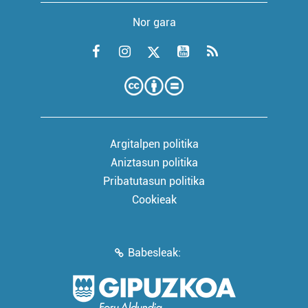
Nor gara
Argitalpen politika
Aniztasun politika
Pribatutasun politika
Cookieak
Babesleak: