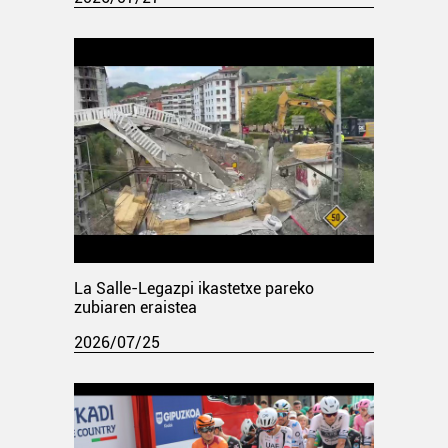
La Salle-Legazpi ikastetxe pareko
zubiaren eraistea
2026/07/25