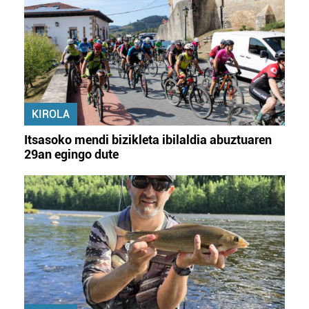
Lortu zure datu pertsonalak prozesatzeko moduari
buruzko informazio gehiago eta ezarri zure lehentasunak
datuen atalean. Edozein unetan alda edo ken dezakezu
zure baimena Cookieen adierazpenean.
Webgune honek cookie propioak eta hirugarrenen cookie-
KIROLA
fitxategiak erabiltzen ditu. Zure esperientzia eta
zerbitzuak hobetzeko asmoz, cookie teknologiaz
Itsasoko mendi bizikleta ibilaldia abuztuaren
baliatzen gara. Ohar hau onartuz gero, teknologia hori
29an egingo dute
erabiltzeko baimen esplizitua ematen diguzu.
Gehiago
irakurri