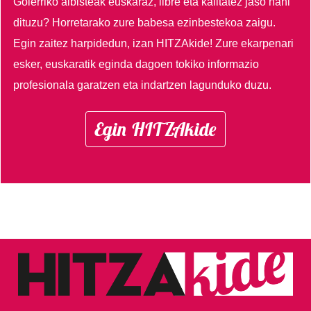
Goierriko albisteak euskaraz, libre eta kalitatez jaso nahi
dituzu?
Horretarako zure babesa ezinbestekoa zaigu.
Egin zaitez harpidedun, izan HITZAkide!
Zure ekarpenari
esker, euskaratik eginda dagoen tokiko informazio
profesionala garatzen eta indartzen lagunduko duzu.
Egin HITZAkide