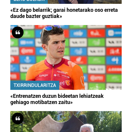
«Ez dago belarrik; garai honetarako oso erreta
daude bazter guztiak»
TXIRRINDULARITZA
«Entrenatzen duzun bideetan lehiatzeak
gehiago motibatzen zaitu»