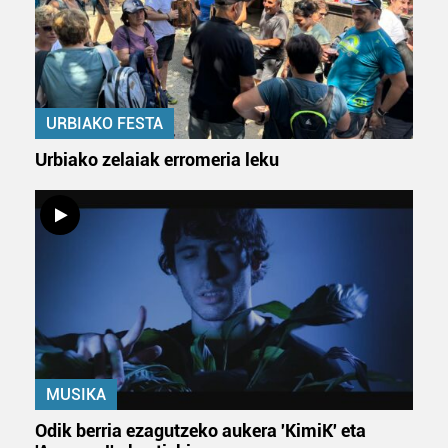
URBIAKO FESTA
Urbiako zelaiak erromeria leku
MUSIKA
Odik berria ezagutzeko aukera 'KimiK' eta