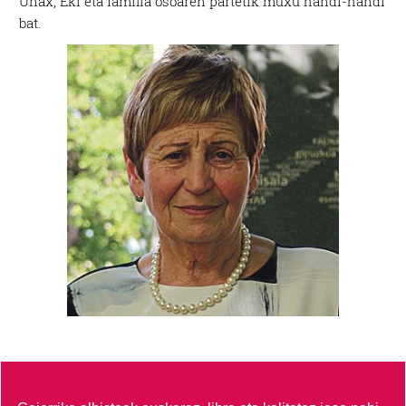
Unax, Eki eta familia osoaren partetik muxu handi-handi
bat.