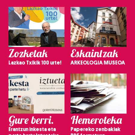
Zozketak
Eskaintzak
Lazkao Txikik 100 urte!
ARKEOLOGIA MUSEOA
Gure berri.
Hemeroteka
Erantzun inkesta eta
Papereko zenbakiak