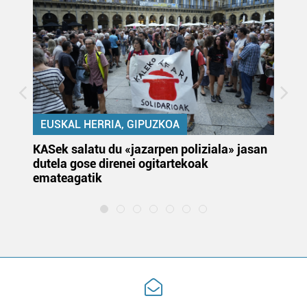
EUSKAL HERRIA, GIPUZKOA
KASek salatu du «jazarpen poliziala» jasan
Pa
dutela gose direnei ogitartekoak
da
emateagatik
«s