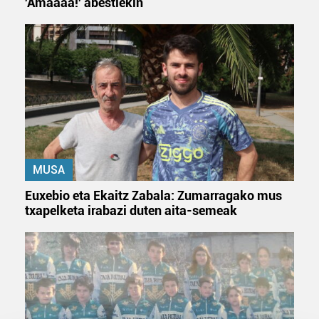
'Amaaaa!' abestiekin
MUSA
Euxebio eta Ekaitz Zabala: Zumarragako mus
txapelketa irabazi duten aita-semeak