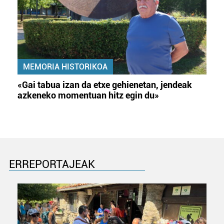
MEMORIA HISTORIKOA
«Gai tabua izan da etxe gehienetan, jendeak
azkeneko momentuan hitz egin du»
ERREPORTAJEAK