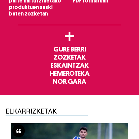
parte hartu Iztuetako
PDF formatuan
produktuen saski
baten zozketan
+
GURE BERRI
ZOZKETAK
ESKAINTZAK
HEMEROTEKA
NOR GARA
ELKARRIZKETAK