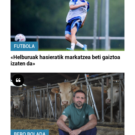
FUTBOLA
«Helburuak hasieratik markatzea beti gaiztoa
izaten da»
BERO BOLADA