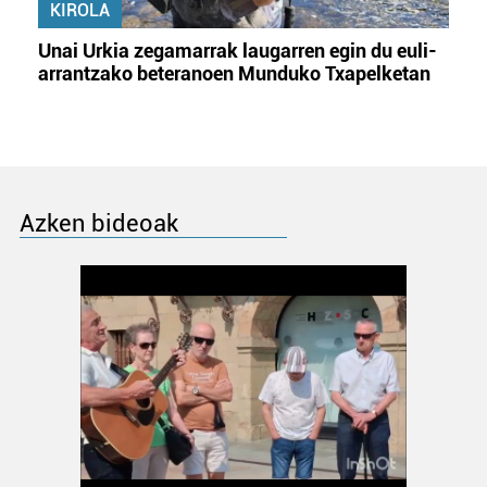
KIROLA
Unai Urkia zegamarrak laugarren egin du euli-
arrantzako beteranoen Munduko Txapelketan
Azken bideoak