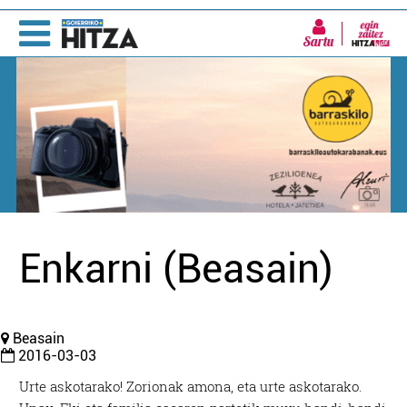
Sartu
Enkarni (Beasain)
Beasain
2016-03-03
Urte askotarako! Zorionak amona, eta urte askotarako.