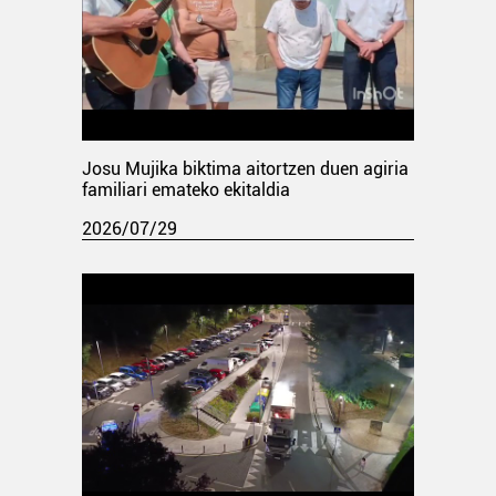
Josu Mujika biktima aitortzen duen agiria
familiari emateko ekitaldia
2026/07/29