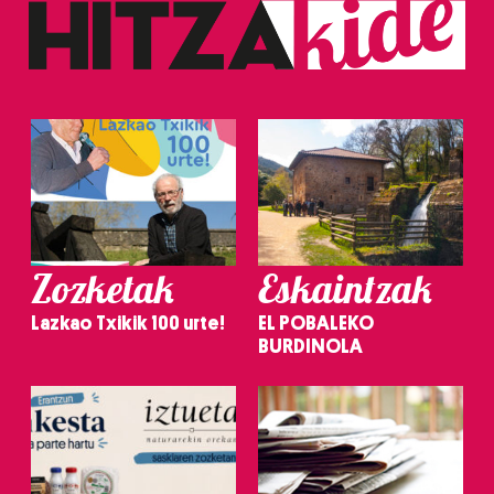
Zozketak
Eskaintzak
Lazkao Txikik 100 urte!
EL POBALEKO
BURDINOLA