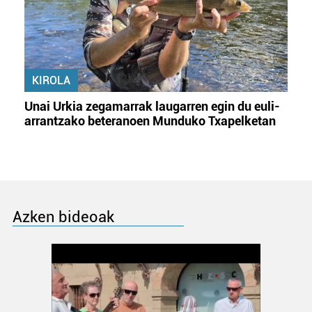
KIROLA
Unai Urkia zegamarrak laugarren egin du euli-
arrantzako beteranoen Munduko Txapelketan
Azken bideoak