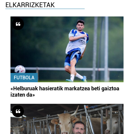
ELKARRIZKETAK
FUTBOLA
«Helburuak hasieratik markatzea beti gaiztoa
izaten da»