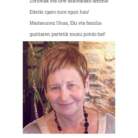
Zorionak eta urte askotarako amona!
Ederki igaro zure egun hau!
Maitasunez Unax, Eki eta familia
guztiaren partetik muxu potolo bat!