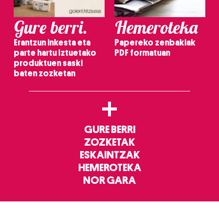
Gure berri.
Hemeroteka
Erantzun inkesta eta
Papereko zenbakiak
parte hartu Iztuetako
PDF formatuan
produktuen saski
baten zozketan
+
GURE BERRI
ZOZKETAK
ESKAINTZAK
HEMEROTEKA
NOR GARA