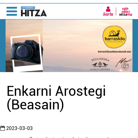
Sartu
Enkarni Arostegi
(Beasain)
2023-03-03