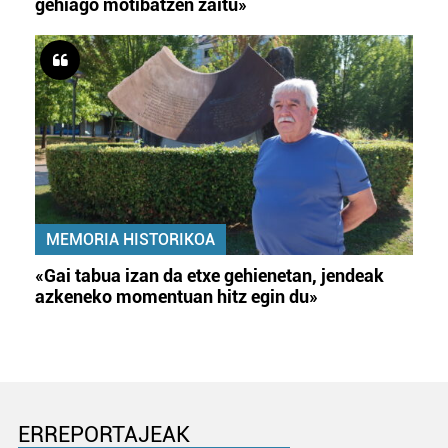
gehiago motibatzen zaitu»
MEMORIA HISTORIKOA
«Gai tabua izan da etxe gehienetan, jendeak
azkeneko momentuan hitz egin du»
ERREPORTAJEAK