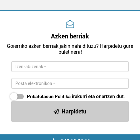
Azken berriak
Goierriko azken berriak jakin nahi dituzu? Harpidetu gure
buletinera!
Pribatutasun Politika
irakurri eta onartzen dut.
Harpidetu