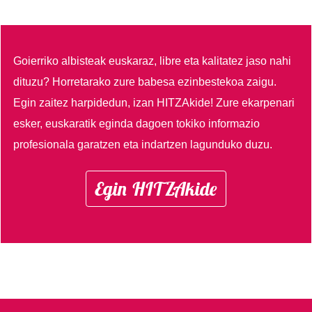
Goierriko albisteak euskaraz, libre eta kalitatez jaso nahi
dituzu?
Horretarako zure babesa ezinbestekoa zaigu.
Egin zaitez harpidedun, izan HITZAkide!
Zure ekarpenari
esker, euskaratik eginda dagoen tokiko informazio
profesionala garatzen eta indartzen lagunduko duzu.
Egin HITZAkide