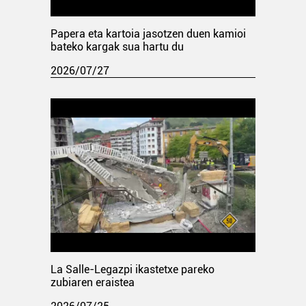
Papera eta kartoia jasotzen duen kamioi
bateko kargak sua hartu du
2026/07/27
La Salle-Legazpi ikastetxe pareko
zubiaren eraistea