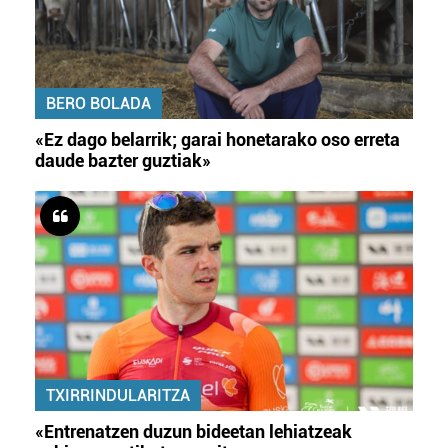
BERO BOLADA
«Ez dago belarrik; garai honetarako oso erreta
daude bazter guztiak»
TXIRRINDULARITZA
«Entrenatzen duzun bideetan lehiatzeak