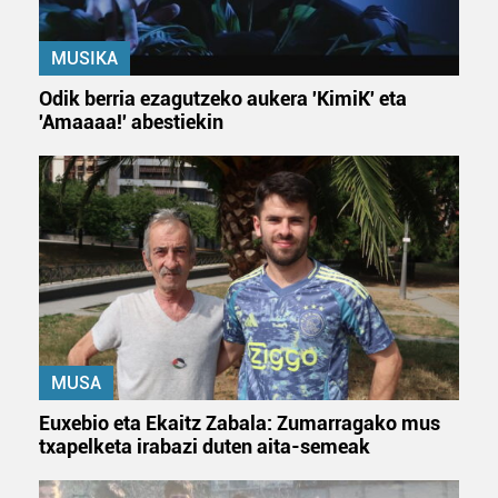
MUSIKA
Odik berria ezagutzeko aukera 'KimiK' eta
'Amaaaa!' abestiekin
MUSA
Euxebio eta Ekaitz Zabala: Zumarragako mus
txapelketa irabazi duten aita-semeak