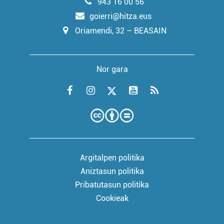
943 16 00 56
goierri@hitza.eus
Oriamendi, 32 – BEASAIN
Nor gara
Argitalpen politika
Aniztasun politika
Pribatutasun politika
Cookieak