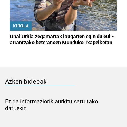
KIROLA
Unai Urkia zegamarrak laugarren egin du euli-
arrantzako beteranoen Munduko Txapelketan
Azken bideoak
Ez da informaziorik aurkitu sartutako
datuekin.