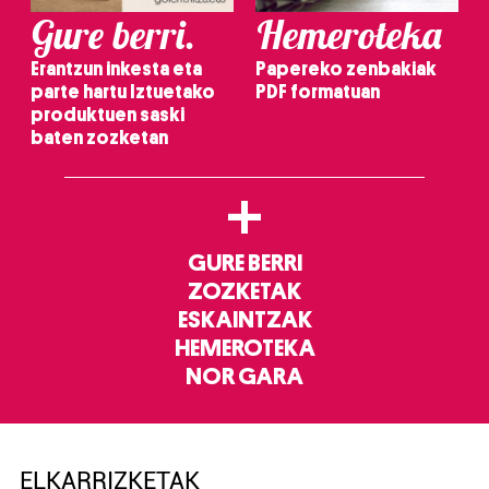
Gure berri.
Hemeroteka
Erantzun inkesta eta
Papereko zenbakiak
parte hartu Iztuetako
PDF formatuan
produktuen saski
baten zozketan
+
GURE BERRI
ZOZKETAK
ESKAINTZAK
HEMEROTEKA
NOR GARA
ELKARRIZKETAK