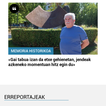
MEMORIA HISTORIKOA
«Gai tabua izan da etxe gehienetan, jendeak
azkeneko momentuan hitz egin du»
ERREPORTAJEAK