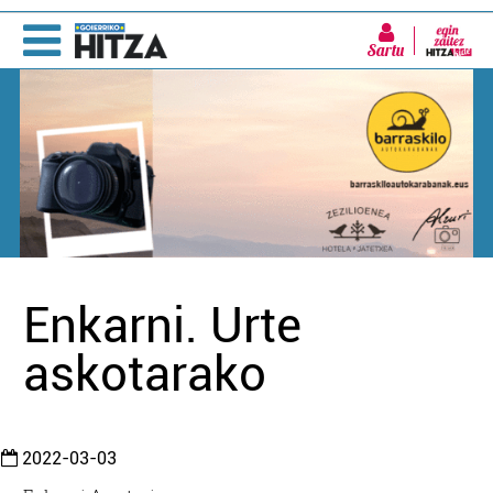
Sartu
Enkarni. Urte
askotarako
2022-03-03