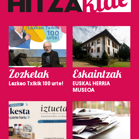
Zozketak
Eskaintzak
Lazkao Txikik 100 urte!
EUSKAL HERRIA
MUSEOA