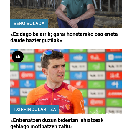
BERO BOLADA
«Ez dago belarrik; garai honetarako oso erreta
daude bazter guztiak»
TXIRRINDULARITZA
«Entrenatzen duzun bideetan lehiatzeak
gehiago motibatzen zaitu»