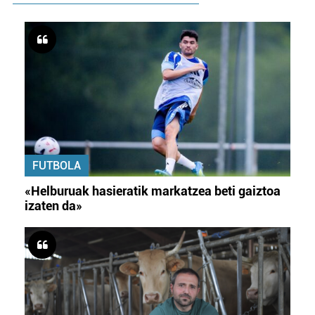
FUTBOLA
«Helburuak hasieratik markatzea beti gaiztoa
izaten da»