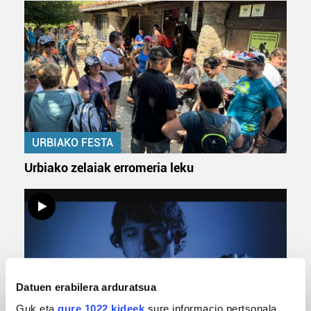
URBIAKO FESTA
Urbiako zelaiak erromeria leku
Datuen erabilera arduratsua
Guk eta
gure 1022 kideek
sure informacio pertsonala,