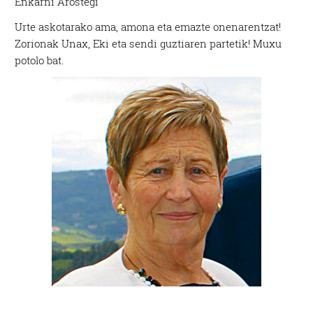
Enkarni Arostegi
Urte askotarako ama, amona eta emazte onenarentzat!
Zorionak Unax, Eki eta sendi guztiaren partetik! Muxu
potolo bat.