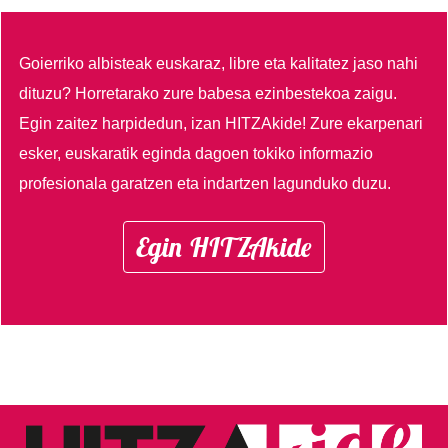
Goierriko albisteak euskaraz, libre eta kalitatez jaso nahi
dituzu?
Horretarako zure babesa ezinbestekoa zaigu.
Egin zaitez harpidedun, izan HITZAkide!
Zure ekarpenari
esker, euskaratik eginda dagoen tokiko informazio
profesionala garatzen eta indartzen lagunduko duzu.
Egin HITZAkide