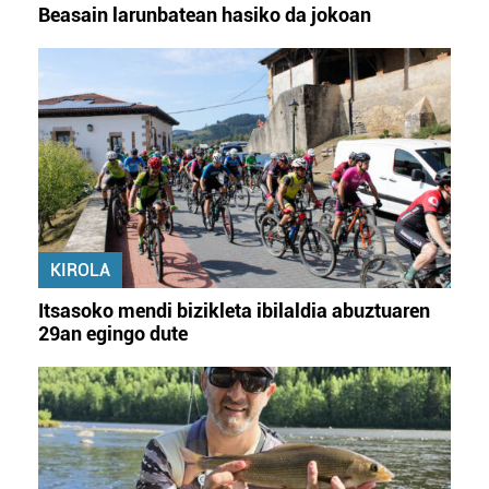
Beasain larunbatean hasiko da jokoan
KIROLA
Itsasoko mendi bizikleta ibilaldia abuztuaren
29an egingo dute