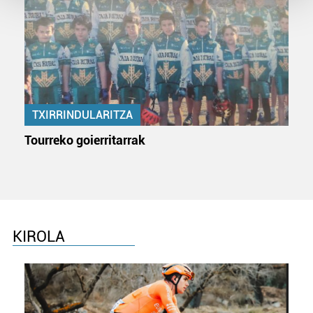
Guk eta gure bazkideek zure datu pertsonalak
prozesatzen ditugu, zure IP zenbakia, besteak beste,
teknologia erabiliz, cookieak adibidez, iragarki eta eduki
pertsonalizatuak eskaintzeko, iragarkiak eta edukia
neurtzeko, jendeari buruzko informazioa biltzeko eta
produktuak garatzeko. Zure datuak nork eta zertarako
TXIRRINDULARITZA
erabiltzen dituen hauta dezakezu.
Tourreko goierritarrak
Bazkide batzuek ez dizute baimenik eskatzen, eta beren
interes komertzial legitimoetan babesten dira. Ikusi gure
bazkideen zerrenda, beren ustez zein helburutarako
duten interes legitimoa eta horren aurka nola egin
dezakezun ikusteko.
KIROLA
Lortu zure datu pertsonalak prozesatzeko moduari
buruzko informazio gehiago eta ezarri zure lehentasunak
datuen atalean. Edozein unetan alda edo ken dezakezu
zure baimena Cookieen adierazpenean.