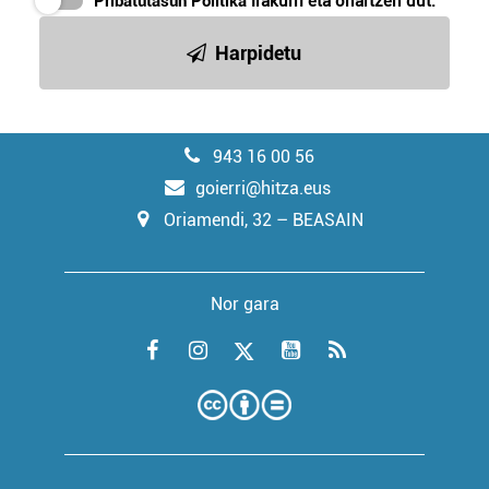
Pribatutasun Politika
irakurri eta onartzen dut.
Harpidetu
943 16 00 56
goierri@hitza.eus
Oriamendi, 32 – BEASAIN
Nor gara