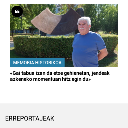
MEMORIA HISTORIKOA
«Gai tabua izan da etxe gehienetan, jendeak
azkeneko momentuan hitz egin du»
ERREPORTAJEAK