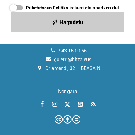
Pribatutasun Politika
irakurri eta onartzen dut.
Harpidetu
943 16 00 56
goierri@hitza.eus
Oriamendi, 32 – BEASAIN
Nor gara