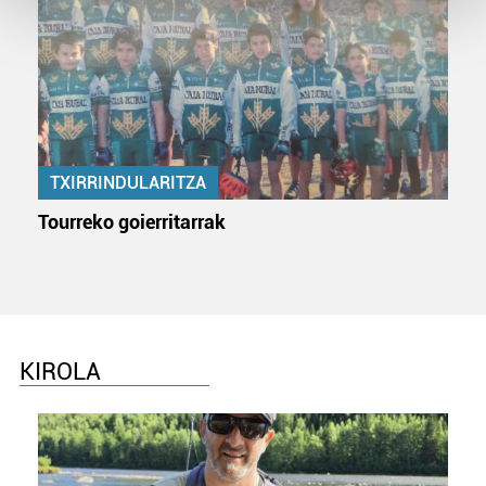
and set your preferences in the
details section
.
Guk eta gure bazkideek zure datu pertsonalak
prozesatzen ditugu, zure IP zenbakia, besteak beste,
teknologia erabiliz, cookieak adibidez, iragarki eta eduki
pertsonalizatuak eskaintzeko, iragarkiak eta edukia
neurtzeko, jendeari buruzko informazioa biltzeko eta
TXIRRINDULARITZA
produktuak garatzeko. Zure datuak nork eta zertarako
erabiltzen dituen hauta dezakezu.
Tourreko goierritarrak
Bazkide batzuek ez dizute baimenik eskatzen, eta beren
interes komertzial legitimoetan babesten dira. Ikusi gure
bazkideen zerrenda, beren ustez zein helburutarako
duten interes legitimoa eta horren aurka nola egin
dezakezun ikusteko.
KIROLA
Lortu zure datu pertsonalak prozesatzeko moduari
buruzko informazio gehiago eta ezarri zure lehentasunak
datuen atalean. Edozein unetan alda edo ken dezakezu