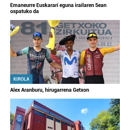
Emaneurre Euskarari eguna irailaren 5ean
ospatuko da
KIROLA
Alex Aranburu, hirugarrena Getxon