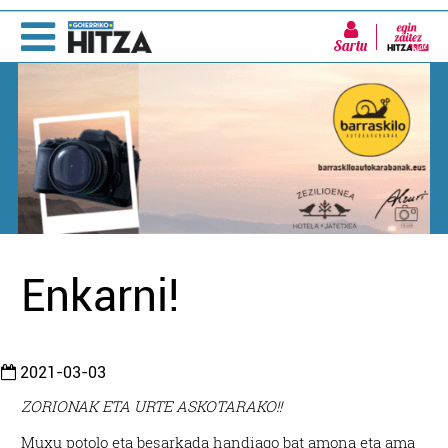
Sartu
Enkarni!
2021-03-03
ZORIONAK ETA URTE ASKOTARAKO!!
Muxu potolo eta besarkada handiago bat amona eta ama