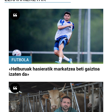
FUTBOLA
«Helburuak hasieratik markatzea beti gaiztoa
izaten da»