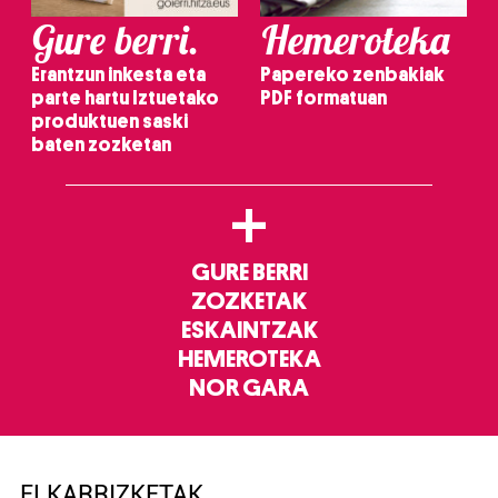
Gure berri.
Hemeroteka
Erantzun inkesta eta
Papereko zenbakiak
parte hartu Iztuetako
PDF formatuan
produktuen saski
baten zozketan
+
GURE BERRI
ZOZKETAK
ESKAINTZAK
HEMEROTEKA
NOR GARA
ELKARRIZKETAK