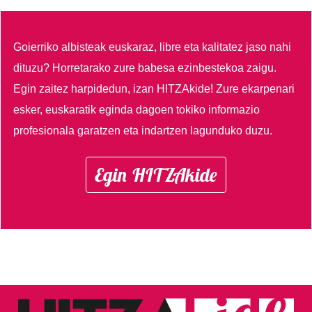
Goierriko albisteak euskaraz, libre eta kalitatez jaso nahi
dituzu?
Horretarako zure babesa ezinbestekoa zaigu.
Egin zaitez harpidedun, izan HITZAkide!
Zure ekarpenari
esker, euskaratik eginda dagoen tokiko informazio
profesionala garatzen eta indartzen lagunduko duzu.
Egin HITZAkide