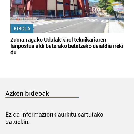
KIROLA
Zumarragako Udalak kirol teknikariaren
lanpostua aldi baterako betetzeko deialdia ireki
du
Azken bideoak
Ez da informaziorik aurkitu sartutako
datuekin.