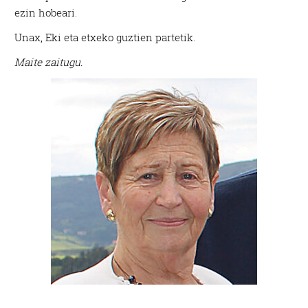
ezin hobeari.
Unax, Eki eta etxeko guztien partetik.
Maite zaitugu.