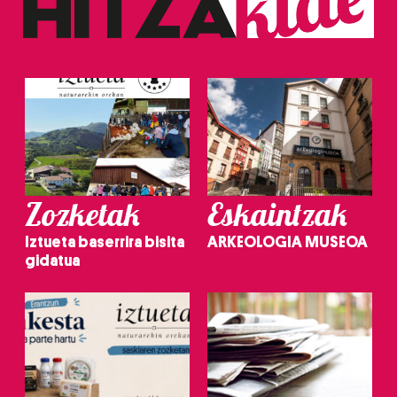
Zozketak
Eskaintzak
Iztueta baserrira bisita
ARKEOLOGIA MUSEOA
gidatua