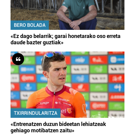
BERO BOLADA
«Ez dago belarrik; garai honetarako oso erreta
daude bazter guztiak»
TXIRRINDULARITZA
«Entrenatzen duzun bideetan lehiatzeak
gehiago motibatzen zaitu»