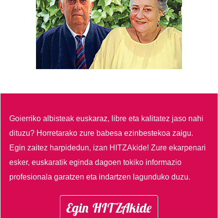
Goierriko albisteak euskaraz, libre eta kalitatez jaso nahi
dituzu?
Horretarako zure babesa ezinbestekoa zaigu.
Egin zaitez harpidedun, izan HITZAkide!
Zure ekarpenari
esker, euskaratik eginda dagoen tokiko informazio
profesionala garatzen eta indartzen lagunduko duzu.
Egin HITZAkide