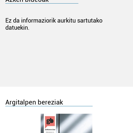
Ez da informaziorik aurkitu sartutako
datuekin.
Argitalpen bereziak