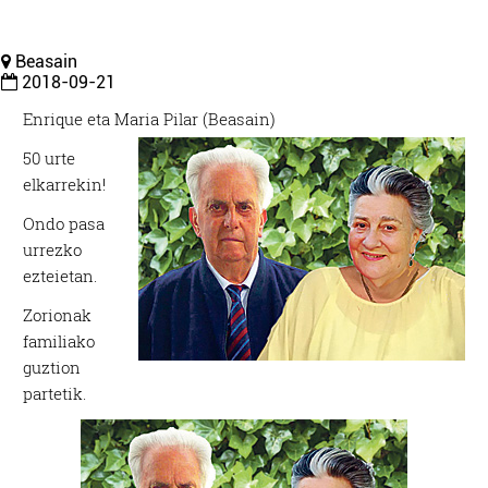
Beasain
2018-09-21
Enrique eta Maria Pilar (Beasain)
50 urte
elkarrekin!
Ondo pasa
urrezko
ezteietan.
Zorionak
familiako
guztion
partetik.