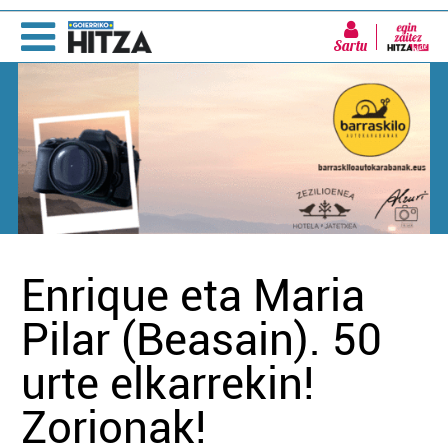
Sartu
Enrique eta Maria
Pilar (Beasain). 50
urte elkarrekin!
Zorionak!