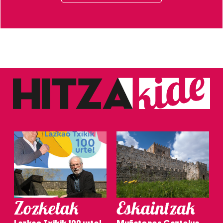
Zozketak
Eskaintzak