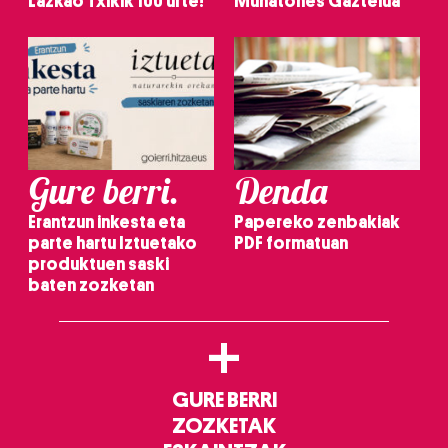
Lazkao Txikik 100 urte!
Muñatones Gaztelua
Gure berri.
Denda
Erantzun inkesta eta
Papereko zenbakiak
parte hartu Iztuetako
PDF formatuan
produktuen saski
baten zozketan
+
GURE BERRI
ZOZKETAK