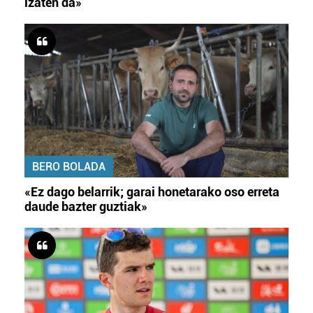
izaten da»
BERO BOLADA
«Ez dago belarrik; garai honetarako oso erreta
daude bazter guztiak»