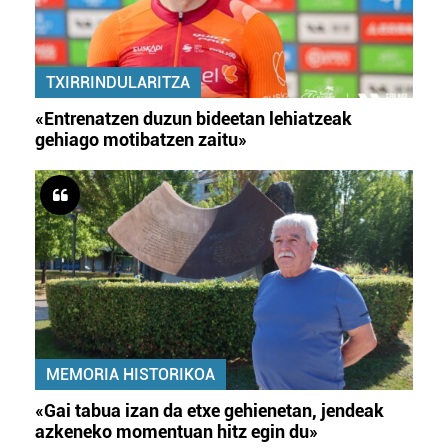
TXIRRINDULARITZA
«Entrenatzen duzun bideetan lehiatzeak
gehiago motibatzen zaitu»
MEMORIA HISTORIKOA
«Gai tabua izan da etxe gehienetan, jendeak
azkeneko momentuan hitz egin du»