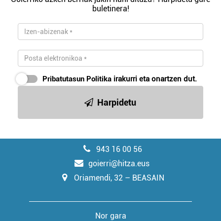
buletinera!
Pribatutasun Politika
irakurri eta onartzen dut.
Harpidetu
943 16 00 56
goierri@hitza.eus
Oriamendi, 32 – BEASAIN
Nor gara