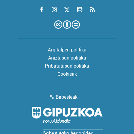
Argitalpen politika
Aniztasun politika
Pribatutasun politika
Cookieak
Babesleak: