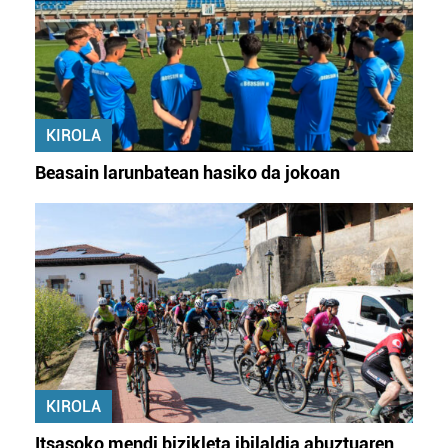
KIROLA
Beasain larunbatean hasiko da jokoan
KIROLA
Itsasoko mendi bizikleta ibilaldia abuztuaren