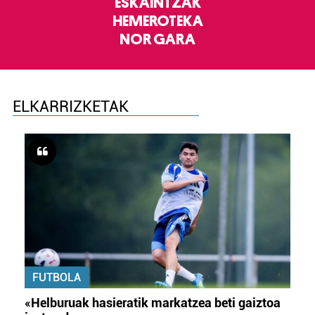
ESKAINTZAK
HEMEROTEKA
NOR GARA
ELKARRIZKETAK
FUTBOLA
«Helburuak hasieratik markatzea beti gaiztoa