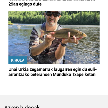
29an egingo dute
KIROLA
Unai Urkia zegamarrak laugarren egin du euli-
arrantzako beteranoen Munduko Txapelketan
Azken bideoak