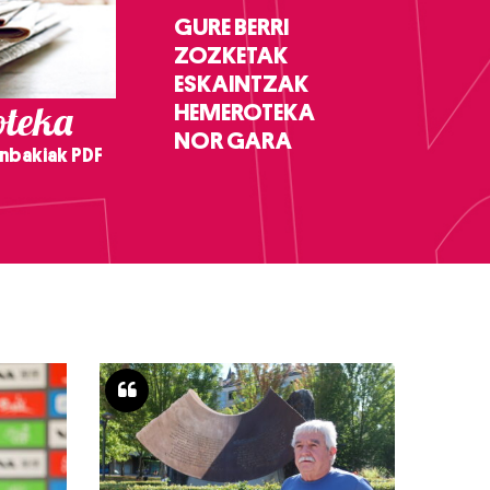
GURE BERRI
ZOZKETAK
ESKAINTZAK
teka
HEMEROTEKA
NOR GARA
nbakiak PDF