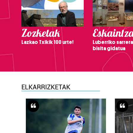
Zozketak
Eskaintz
Lazkao Txikik 100 urte!
Luberriko sarrera
bisita gidatua
ELKARRIZKETAK