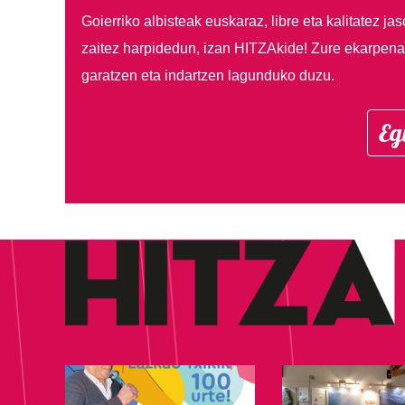
Goierriko albisteak euskaraz, libre eta kalitatez ja
zaitez harpidedun, izan HITZAkide!
Zure ekarpenar
garatzen eta indartzen lagunduko duzu.
Eg