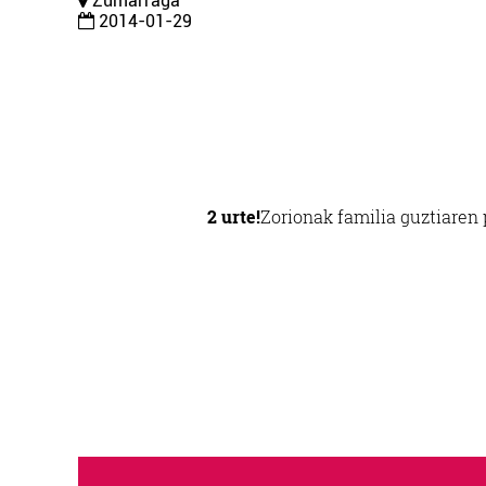
Zumarraga
2014-01-29
2 urte!
Zorionak familia guztiaren 