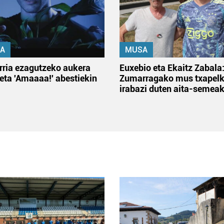
A
MUSA
rria ezagutzeko aukera
Euxebio eta Ekaitz Zabala
 eta 'Amaaaa!' abestiekin
Zumarragako mus txapelk
irabazi duten aita-semea