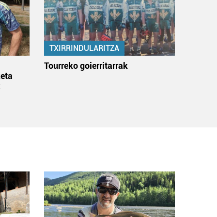
TXIRRINDULARITZA
:
Tourreko goierritarrak
eta
k