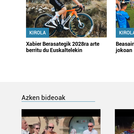
KIROLA
KIROL
Xabier Berasategik 2028ra arte
Beasain
berritu du Euskaltelekin
jokoan
Azken bideoak