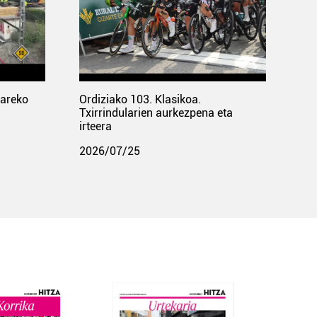
pareko
Ordiziako 103. Klasikoa.
Txirrindularien aurkezpena eta
irteera
2026/07/25