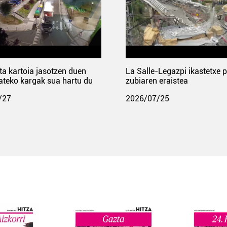
ta kartoia jasotzen duen
La Salle-Legazpi ikastetxe 
ateko kargak sua hartu du
zubiaren eraistea
/27
2026/07/25