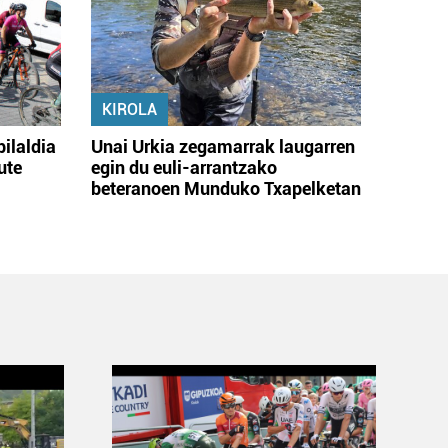
KIROLA
bilaldia
Unai Urkia zegamarrak laugarren
ute
egin du euli-arrantzako
beteranoen Munduko Txapelketan