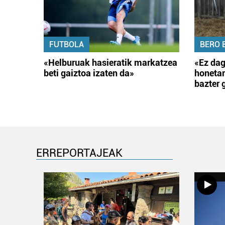
FUTBOLA
BERO 
«Helburuak hasieratik markatzea
«Ez dag
beti gaiztoa izaten da»
honetar
bazter 
ERREPORTAJEAK