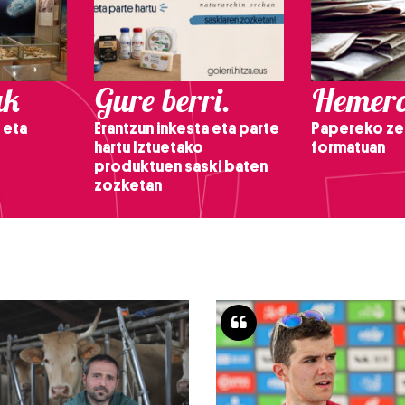
ak
Gure berri.
Hemero
 eta
Erantzun inkesta eta parte
Papereko ze
hartu Iztuetako
formatuan
produktuen saski baten
zozketan