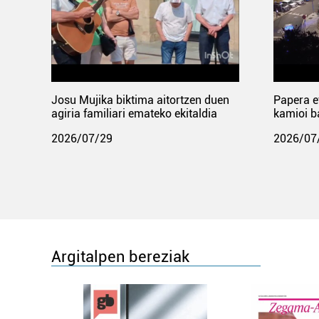
Josu Mujika biktima aitortzen duen
Papera e
agiria familiari emateko ekitaldia
kamioi b
2026/07/29
2026/07
Argitalpen bereziak