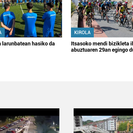
A
KIROLA
 larunbatean hasiko da
Itsasoko mendi bizikleta i
abuztuaren 29an egingo d