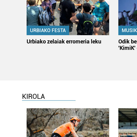
URBIAKO FESTA
MUSIK
Urbiako zelaiak erromeria leku
Odik be
'KimiK'
KIROLA