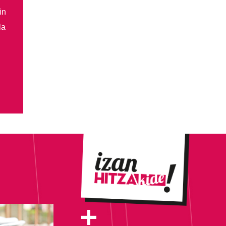
in
la
+