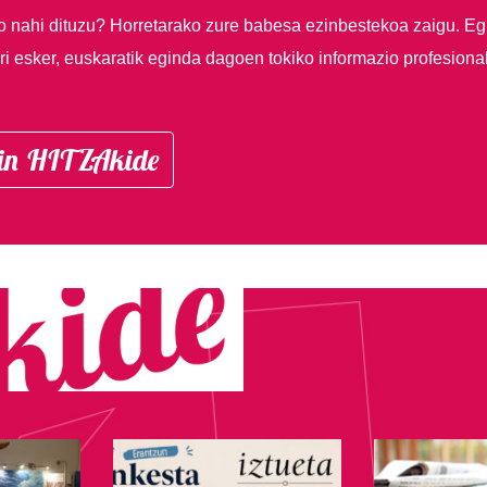
so nahi dituzu?
Horretarako zure babesa ezinbestekoa zaigu. Eg
i esker, euskaratik eginda dagoen tokiko informazio profesiona
in HITZAkide