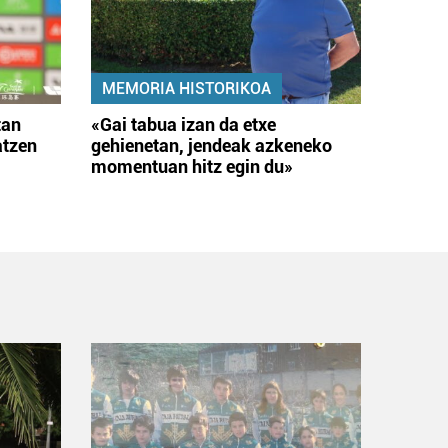
MEMORIA HISTORIKOA
tan
«Gai tabua izan da etxe
atzen
gehienetan, jendeak azkeneko
momentuan hitz egin du»