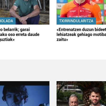
BOLADA
TXIRRINDULARITZA
o belarrik; garai
«Entrenatzen duzun bidee
ako oso erreta daude
lehiatzeak gehiago motib
guztiak»
zaitu»