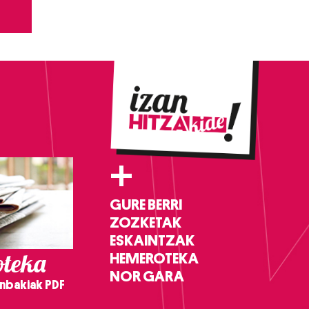
+
GURE BERRI
ZOZKETAK
ESKAINTZAK
teka
HEMEROTEKA
NOR GARA
nbakiak PDF