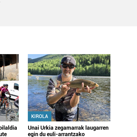
k
KIROLA
bilaldia
Unai Urkia zegamarrak laugarren
ute
egin du euli-arrantzako