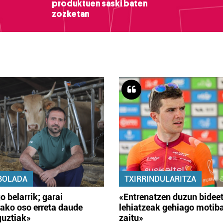
produktuen saski baten
zozketan
BOLADA
TXIRRINDULARITZA
o belarrik; garai
«Entrenatzen duzun bidee
ako oso erreta daude
lehiatzeak gehiago motib
guztiak»
zaitu»