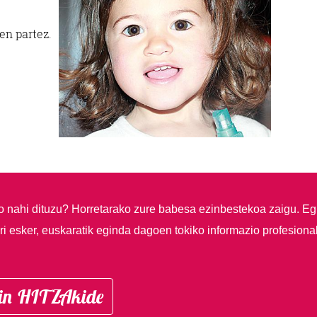
en partez.
so nahi dituzu?
Horretarako zure babesa ezinbestekoa zaigu. Eg
i esker, euskaratik eginda dagoen tokiko informazio profesiona
in HITZAkide