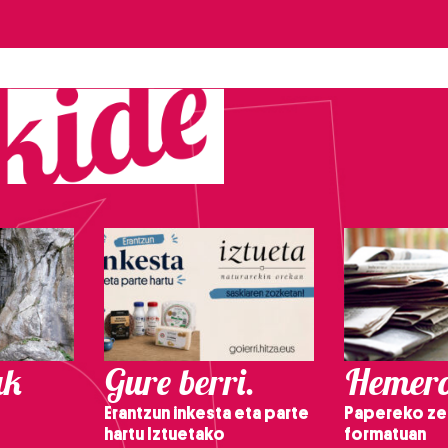
ak
Gure berri.
Hemero
Erantzun inkesta eta parte
Papereko ze
hartu Iztuetako
formatuan