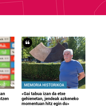
MEMORIA HISTORIKOA
tan
«Gai tabua izan da etxe
atzen
gehienetan, jendeak azkeneko
momentuan hitz egin du»