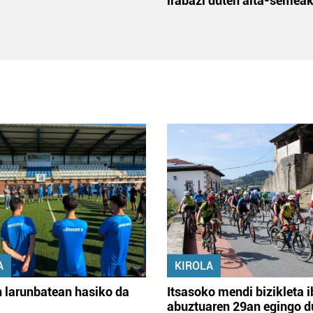
irabazi duten aita-semea
A
KIROLA
 larunbatean hasiko da
Itsasoko mendi bizikleta i
abuztuaren 29an egingo d