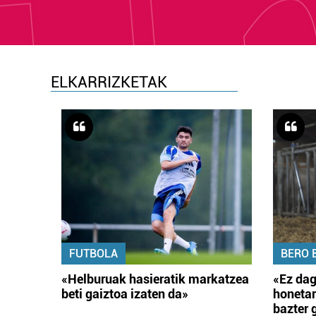
ELKARRIZKETAK
FUTBOLA
BERO 
«Helburuak hasieratik markatzea
«Ez dag
beti gaiztoa izaten da»
honetar
bazter 