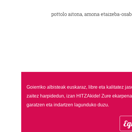
pottolo aitona, amona eta
izeba-osab
Goierriko albisteak euskaraz, libre eta kalitatez ja
zaitez harpidedun, izan HITZAkide!
Zure ekarpenar
garatzen eta indartzen lagunduko duzu.
Eg