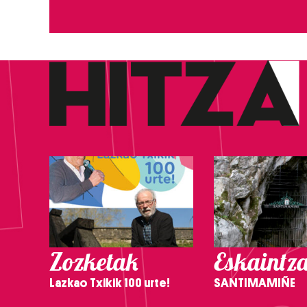
Zozketak
Eskaintz
Lazkao Txikik 100 urte!
SANTIMAMIÑE