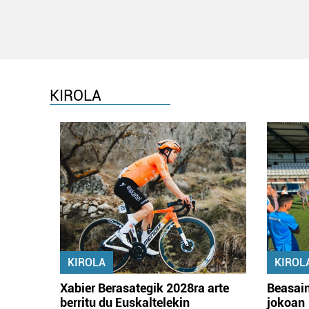
KIROLA
KIROLA
KIROL
Xabier Berasategik 2028ra arte
Beasain
berritu du Euskaltelekin
jokoan