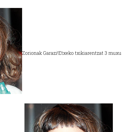
Zorionak Garazi!
Etxeko txikiarentzat 3 muxu