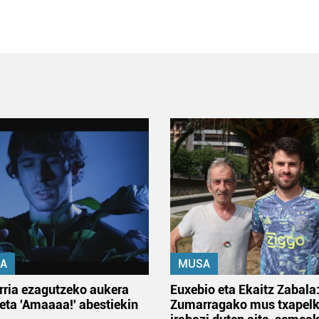
A
MUSA
rria ezagutzeko aukera
Euxebio eta Ekaitz Zabala
 eta 'Amaaaa!' abestiekin
Zumarragako mus txapelk