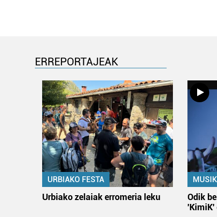
ERREPORTAJEAK
URBIAKO FESTA
MUSIK
Urbiako zelaiak erromeria leku
Odik be
'KimiK'