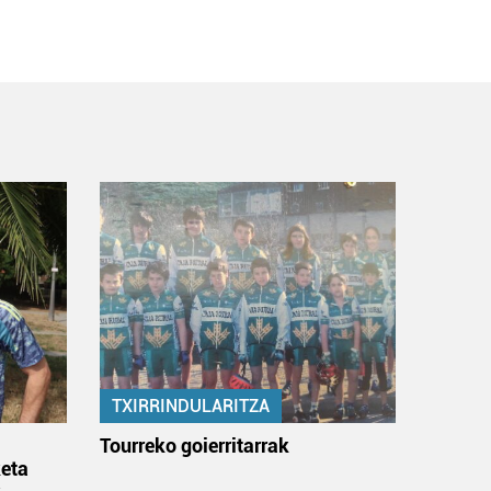
TXIRRINDULARITZA
:
Tourreko goierritarrak
eta