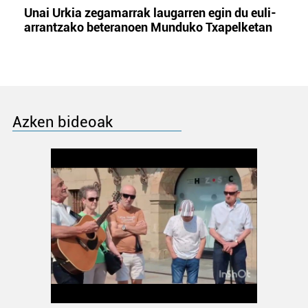
Unai Urkia zegamarrak laugarren egin du euli-
arrantzako beteranoen Munduko Txapelketan
Azken bideoak