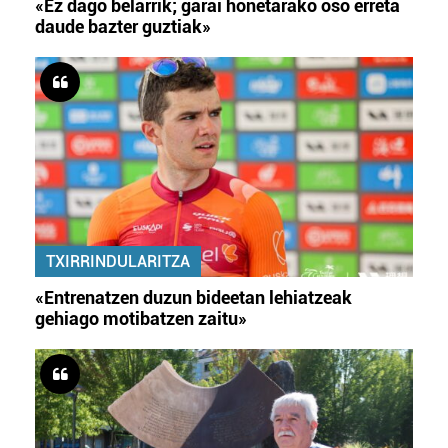
«Ez dago belarrik; garai honetarako oso erreta
daude bazter guztiak»
TXIRRINDULARITZA
«Entrenatzen duzun bideetan lehiatzeak
gehiago motibatzen zaitu»