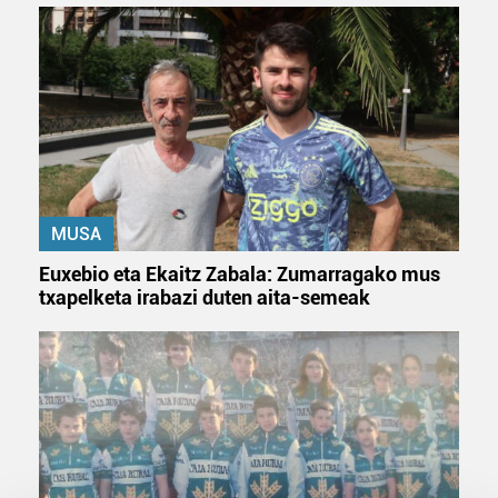
MUSA
Euxebio eta Ekaitz Zabala: Zumarragako mus
txapelketa irabazi duten aita-semeak