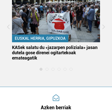
EUSKAL HERRIA, GIPUZKOA
KASek salatu du «jazarpen poliziala» jasan
Pa
dutela gose direnei ogitartekoak
da
emateagatik
«s
Azken berriak