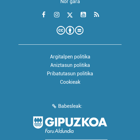
Nor gara
Argitalpen politika
Aniztasun politika
Pribatutasun politika
Cookieak
Babesleak: