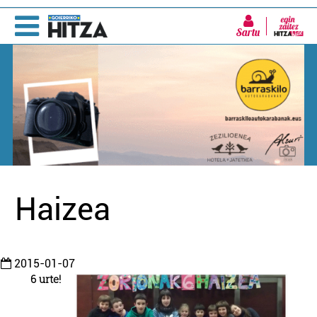
Sartu
Haizea
2015-01-07
6 urte!