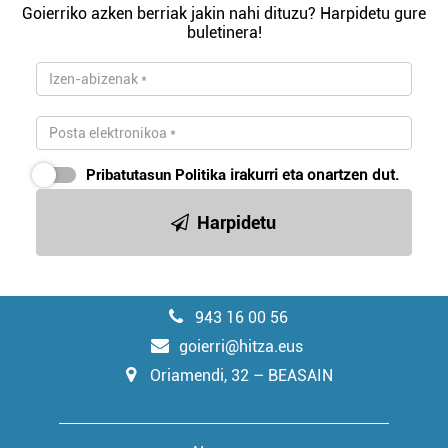
Goierriko azken berriak jakin nahi dituzu? Harpidetu gure
buletinera!
Pribatutasun Politika
irakurri eta onartzen dut.
Harpidetu
943 16 00 56
goierri@hitza.eus
Oriamendi, 32 – BEASAIN