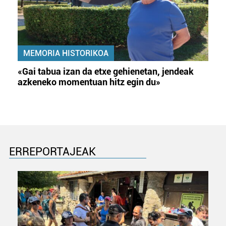
MEMORIA HISTORIKOA
«Gai tabua izan da etxe gehienetan, jendeak
azkeneko momentuan hitz egin du»
ERREPORTAJEAK