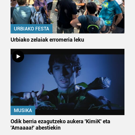
URBIAKO FESTA
Urbiako zelaiak erromeria leku
MUSIKA
Odik berria ezagutzeko aukera 'KimiK' eta
'Amaaaa!' abestiekin