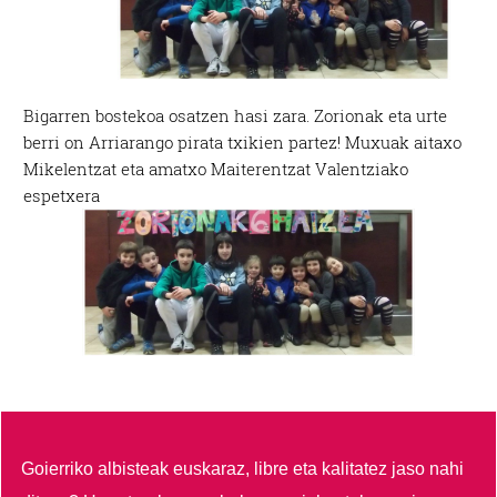
Bigarren bostekoa osatzen hasi zara. Zorionak eta urte
berri on Arriarango pirata txikien partez! Muxuak aitaxo
Mikelentzat eta amatxo Maiterentzat Valentziako
espetxera
Goierriko albisteak euskaraz, libre eta kalitatez jaso nahi