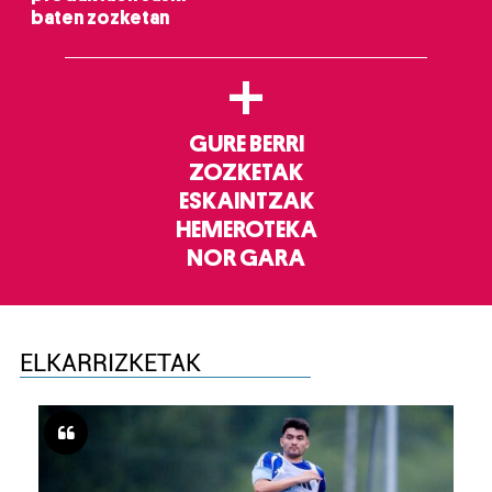
baten zozketan
+
GURE BERRI
ZOZKETAK
ESKAINTZAK
HEMEROTEKA
NOR GARA
ELKARRIZKETAK