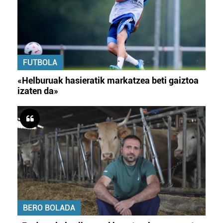
FUTBOLA
«Helburuak hasieratik markatzea beti gaiztoa
izaten da»
BERO BOLADA