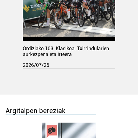
Ordiziako 103. Klasikoa. Txirrindularien
aurkezpena eta irteera
2026/07/25
Argitalpen bereziak