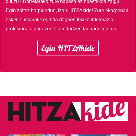
dituzu?
Horretarako zure babesa ezinbestekoa zaigu.
Egin zaitez harpidedun, izan HITZAkide!
Zure ekarpenari
esker, euskaratik eginda dagoen tokiko informazio
profesionala garatzen eta indartzen lagunduko duzu.
Egin HITZAkide