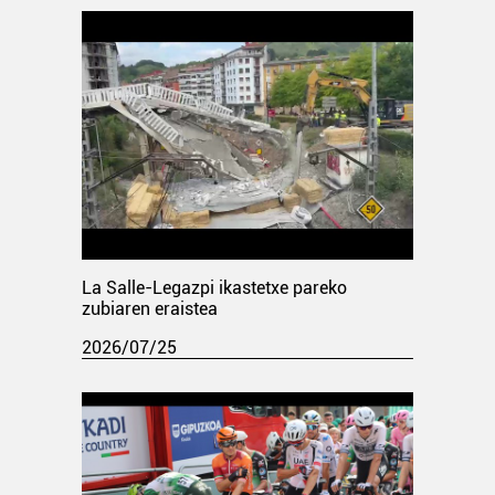
La Salle-Legazpi ikastetxe pareko
zubiaren eraistea
2026/07/25