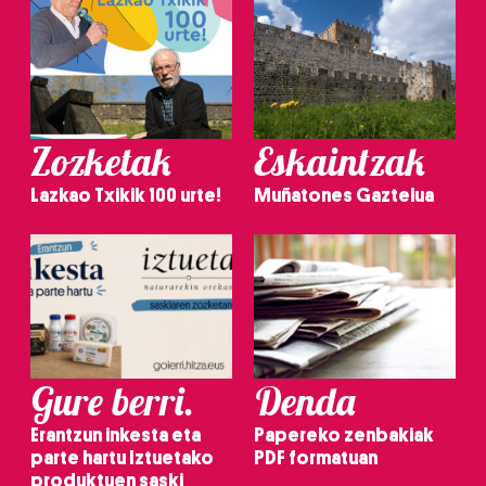
Zozketak
Eskaintzak
Lazkao Txikik 100 urte!
Muñatones Gaztelua
Gure berri.
Denda
Erantzun inkesta eta
Papereko zenbakiak
parte hartu Iztuetako
PDF formatuan
produktuen saski