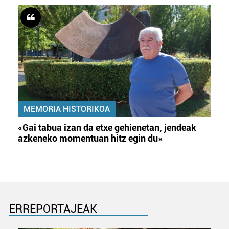
MEMORIA HISTORIKOA
«Gai tabua izan da etxe gehienetan, jendeak
azkeneko momentuan hitz egin du»
ERREPORTAJEAK