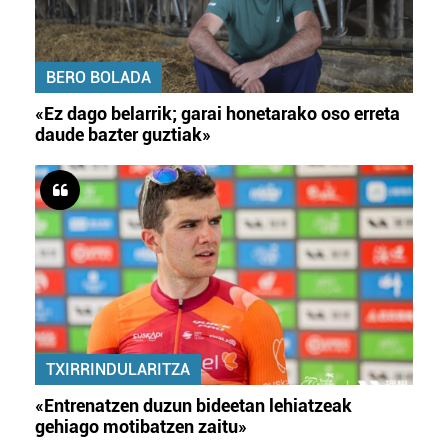
BERO BOLADA
«Ez dago belarrik; garai honetarako oso erreta
daude bazter guztiak»
TXIRRINDULARITZA
«Entrenatzen duzun bideetan lehiatzeak
gehiago motibatzen zaitu»