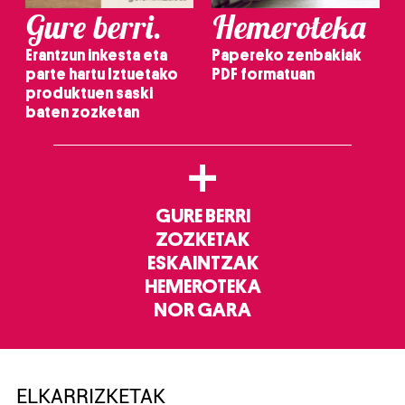
Gure berri.
Hemeroteka
Erantzun inkesta eta
Papereko zenbakiak
parte hartu Iztuetako
PDF formatuan
produktuen saski
baten zozketan
+
GURE BERRI
ZOZKETAK
ESKAINTZAK
HEMEROTEKA
NOR GARA
ELKARRIZKETAK