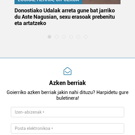
Donostiako Udalak arreta gune bat jarriko
Ur
du Aste Nagusian, sexu erasoak prebenitu
es
eta artatzeko
lu
Azken berriak
Goierriko azken berriak jakin nahi dituzu? Harpidetu gure
buletinera!