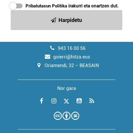
Pribatutasun Politika
irakurri eta onartzen dut.
Harpidetu
943 16 00 56
goierri@hitza.eus
Oriamendi, 32 – BEASAIN
Nor gara