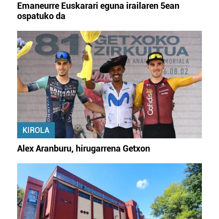
Emaneurre Euskarari eguna irailaren 5ean
ospatuko da
KIROLA
Alex Aranburu, hirugarrena Getxon