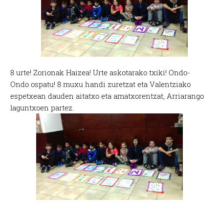
8 urte! Zorionak Haizea! Urte askotarako txiki! Ondo-
Ondo ospatu! 8 muxu handi zuretzat eta Valentziako
espetxean dauden aitatxo eta amatxorentzat, Arriarango
laguntxoen partez.