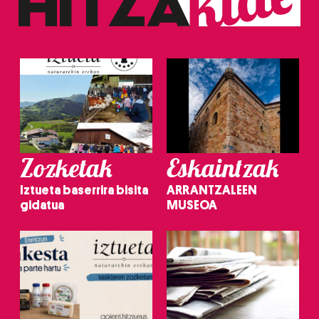
Zozketak
Eskaintzak
Iztueta baserrira bisita
ARRANTZALEEN
gidatua
MUSEOA