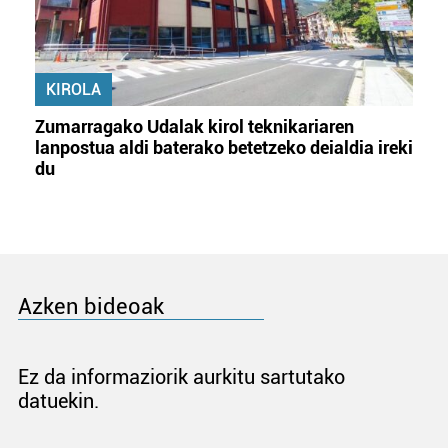
KIROLA
Zumarragako Udalak kirol teknikariaren
lanpostua aldi baterako betetzeko deialdia ireki
du
Azken bideoak
Ez da informaziorik aurkitu sartutako
datuekin.