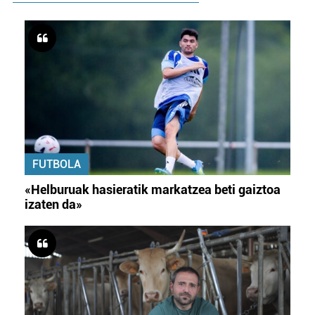
FUTBOLA
«Helburuak hasieratik markatzea beti gaiztoa
izaten da»