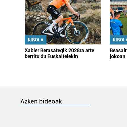
KIROLA
KIROL
Xabier Berasategik 2028ra arte
Beasain
berritu du Euskaltelekin
jokoan
Azken bideoak