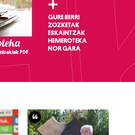
+
GURE BERRI
ZOZKETAK
ESKAINTZAK
teka
HEMEROTEKA
NOR GARA
nbakiak PDF