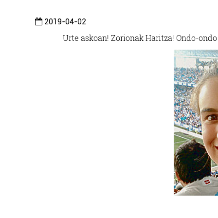
2019-04-02
Urte askoan! Zorionak Haritza! Ondo-ondo