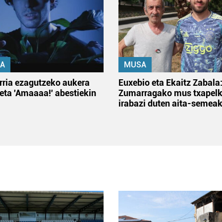
A
MUSA
rria ezagutzeko aukera
Euxebio eta Ekaitz Zabala
 eta 'Amaaaa!' abestiekin
Zumarragako mus txapelk
irabazi duten aita-semea