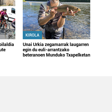
KIROLA
bilaldia
Unai Urkia zegamarrak laugarren
ute
egin du euli-arrantzako
beteranoen Munduko Txapelketan