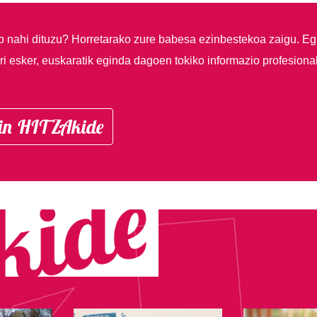
so nahi dituzu?
Horretarako zure babesa ezinbestekoa zaigu. Eg
i esker, euskaratik eginda dagoen tokiko informazio profesiona
in HITZAkide