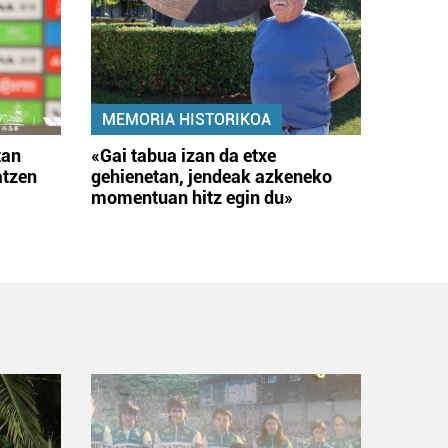
MEMORIA HISTORIKOA
tan
«Gai tabua izan da etxe
atzen
gehienetan, jendeak azkeneko
momentuan hitz egin du»