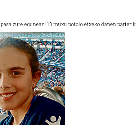
 pasa zure egunean! 10 muxu potolo etxeko danen partetik