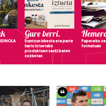
ak
Gure berri.
Hemero
RDINOLA
Erantzun inkesta eta parte
Papereko ze
hartu Iztuetako
formatuan
produktuen saski baten
zozketan