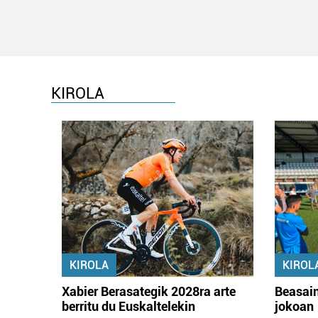
KIROLA
KIROLA
KIROL
Xabier Berasategik 2028ra arte
Beasain
berritu du Euskaltelekin
jokoan