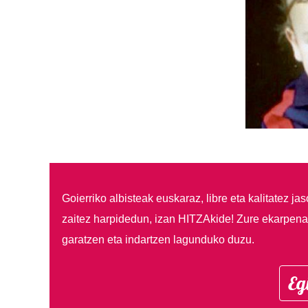
Goierriko albisteak euskaraz, libre eta kalitatez ja
zaitez harpidedun, izan HITZAkide!
Zure ekarpenar
garatzen eta indartzen lagunduko duzu.
Eg