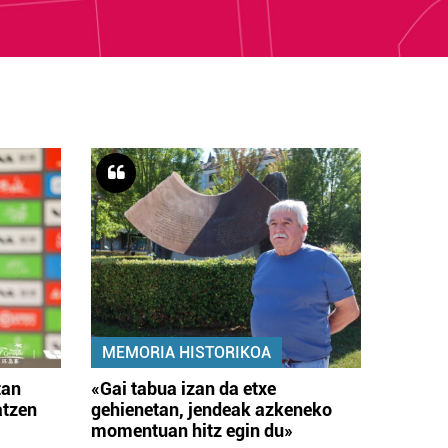
MEMORIA HISTORIKOA
tan
«Gai tabua izan da etxe
atzen
gehienetan, jendeak azkeneko
momentuan hitz egin du»