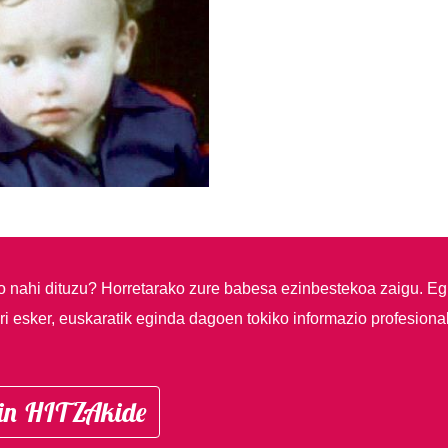
so nahi dituzu?
Horretarako zure babesa ezinbestekoa zaigu. Eg
i esker, euskaratik eginda dagoen tokiko informazio profesiona
in HITZAkide