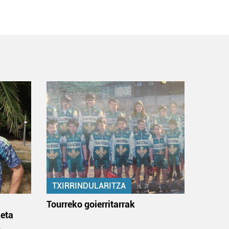
TXIRRINDULARITZA
:
Tourreko goierritarrak
eta
k