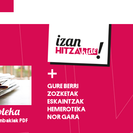
+
GURE BERRI
ZOZKETAK
ESKAINTZAK
teka
HEMEROTEKA
NOR GARA
nbakiak PDF