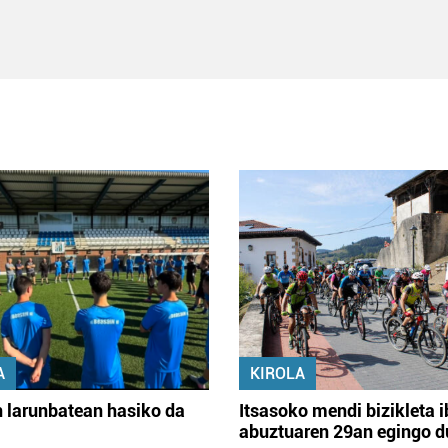
A
KIROLA
 larunbatean hasiko da
Itsasoko mendi bizikleta i
abuztuaren 29an egingo d