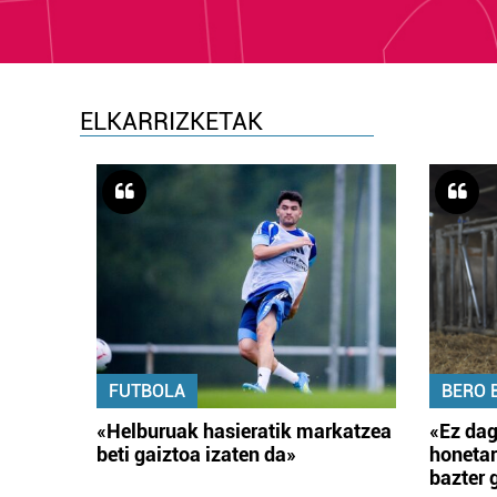
ELKARRIZKETAK
FUTBOLA
BERO 
«Helburuak hasieratik markatzea
«Ez dag
beti gaiztoa izaten da»
honetar
bazter 