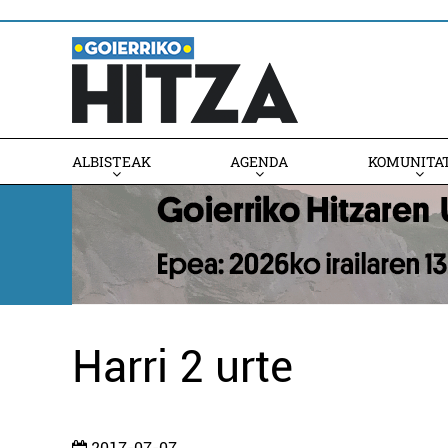
ALBISTEAK
AGENDA
KOMUNITA
AGENDAN PARTE HARTU
Harri 2 urte