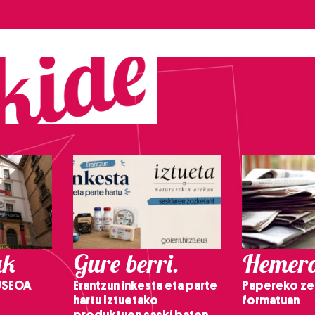
ak
Gure berri.
Hemero
USEOA
Erantzun inkesta eta parte
Papereko ze
hartu Iztuetako
formatuan