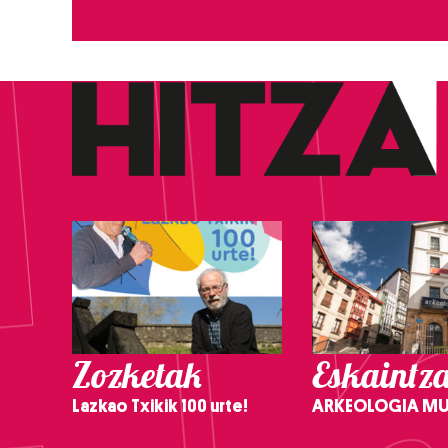
Zozketak
Eskaintz
Lazkao Txikik 100 urte!
ARKEOLOGIA M