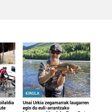
KIROLA
bilaldia
Unai Urkia zegamarrak laugarren
ute
egin du euli-arrantzako