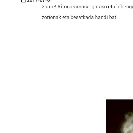
2017-07-07
2 urte! Aitona-amona, guraso eta leheng
zorionak eta besarkada handi bat.