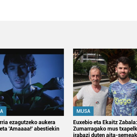
A
MUSA
rria ezagutzeko aukera
Euxebio eta Ekaitz Zabala
 eta 'Amaaaa!' abestiekin
Zumarragako mus txapelk
irabazi duten aita-semea