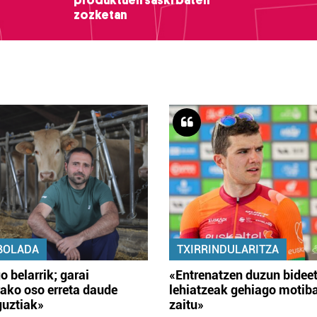
produktuen saski baten
zozketan
BOLADA
TXIRRINDULARITZA
o belarrik; garai
«Entrenatzen duzun bidee
ako oso erreta daude
lehiatzeak gehiago motib
guztiak»
zaitu»