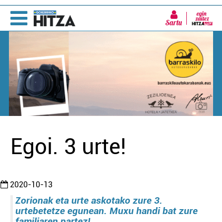
Sartu
Egoi. 3 urte!
2020-10-13
Zorionak eta urte askotako zure 3.
urtebetetze egunean. Muxu handi bat zure
familiaren partez!