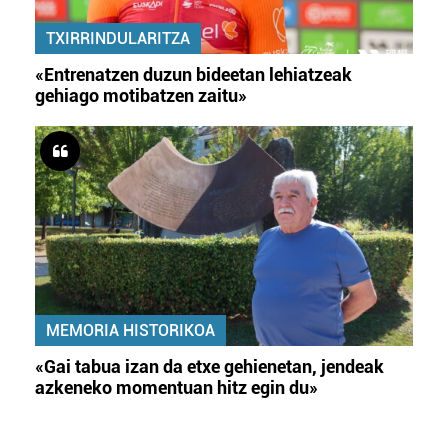
TXIRRINDULARITZA
«Entrenatzen duzun bideetan lehiatzeak
gehiago motibatzen zaitu»
MEMORIA HISTORIKOA
«Gai tabua izan da etxe gehienetan, jendeak
azkeneko momentuan hitz egin du»