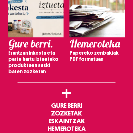
Gure berri.
Hemeroteka
Erantzun inkesta eta
Papereko zenbakiak
parte hartu Iztuetako
PDF formatuan
produktuen saski
baten zozketan
+
GURE BERRI
ZOZKETAK
ESKAINTZAK
HEMEROTEKA