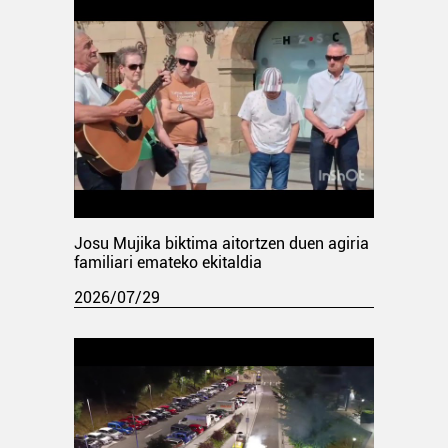
Josu Mujika biktima aitortzen duen agiria
familiari emateko ekitaldia
2026/07/29