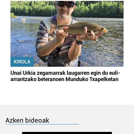
KIROLA
Unai Urkia zegamarrak laugarren egin du euli-
arrantzako beteranoen Munduko Txapelketan
Azken bideoak