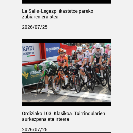
La Salle-Legazpi ikastetxe pareko
zubiaren eraistea
2026/07/25
Ordiziako 103. Klasikoa. Txirrindularien
aurkezpena eta irteera
2026/07/25