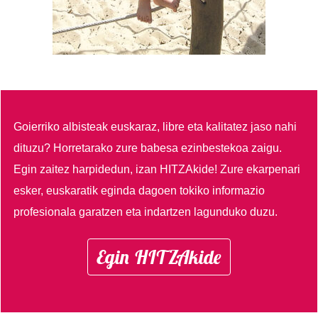
Goierriko albisteak euskaraz, libre eta kalitatez jaso nahi
dituzu?
Horretarako zure babesa ezinbestekoa zaigu.
Egin zaitez harpidedun, izan HITZAkide!
Zure ekarpenari
esker, euskaratik eginda dagoen tokiko informazio
profesionala garatzen eta indartzen lagunduko duzu.
Egin HITZAkide