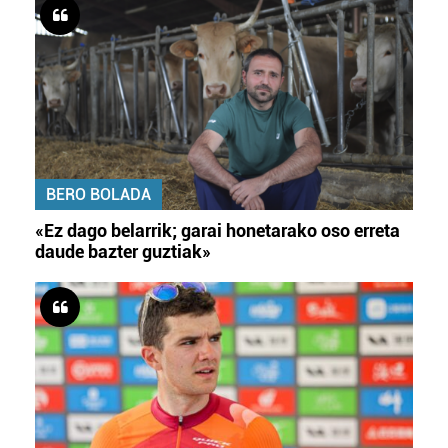
BERO BOLADA
«Ez dago belarrik; garai honetarako oso erreta
daude bazter guztiak»