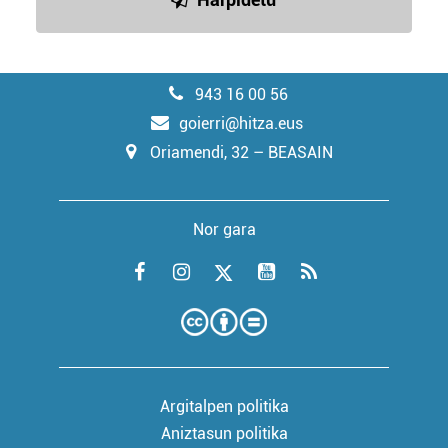
943 16 00 56
goierri@hitza.eus
Oriamendi, 32 – BEASAIN
Nor gara
Argitalpen politika
Aniztasun politika