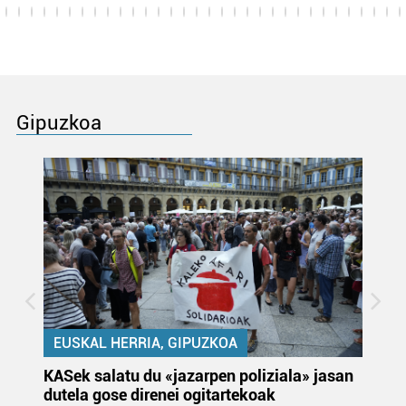
Gipuzkoa
EUSKAL HERRIA, GIPUZKOA
KASek salatu du «jazarpen poliziala» jasan
Pa
dutela gose direnei ogitartekoak
da