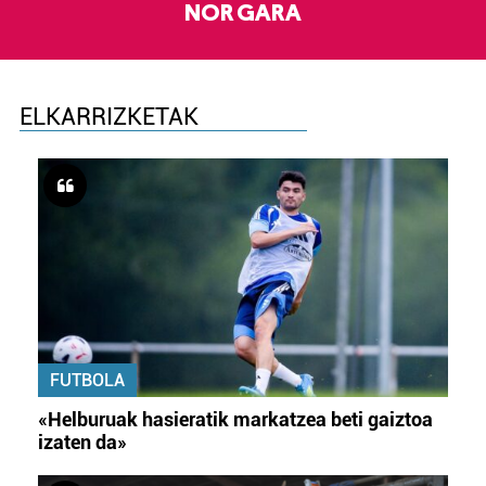
NOR GARA
ELKARRIZKETAK
FUTBOLA
«Helburuak hasieratik markatzea beti gaiztoa
izaten da»