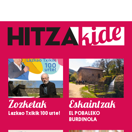
Zozketak
Eskaintzak
Lazkao Txikik 100 urte!
EL POBALEKO
BURDINOLA