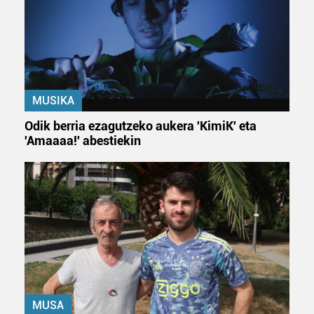
MUSIKA
Odik berria ezagutzeko aukera 'KimiK' eta
'Amaaaa!' abestiekin
MUSA