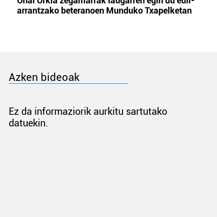
Unai Urkia zegamarrak laugarren egin du euli-
arrantzako beteranoen Munduko Txapelketan
Azken bideoak
Ez da informaziorik aurkitu sartutako
datuekin.