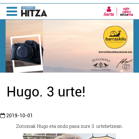
Sartu
Hugo. 3 urte!
2019-10-01
Zorionak Hugo eta ondo pasa zure 3. urtebetzean.