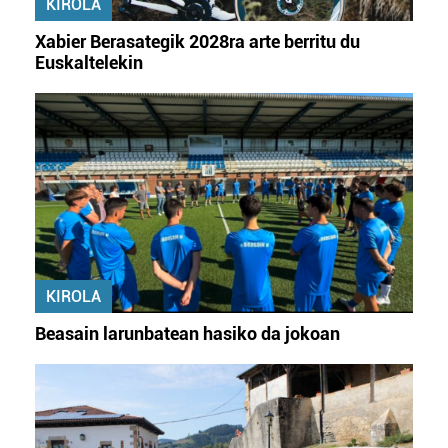
KIROLA
fitxategiak erabiltzen ditu. Zure esperientzia eta
zerbitzuak hobetzeko asmoz, cookie teknologiaz
Xabier Berasategik 2028ra arte berritu du
baliatzen gara. Ohar hau onartuz gero, teknologia hori
Euskaltelekin
erabiltzeko baimen esplizitua ematen diguzu.
Gehiago
irakurri
KIROLA
Beasain larunbatean hasiko da jokoan