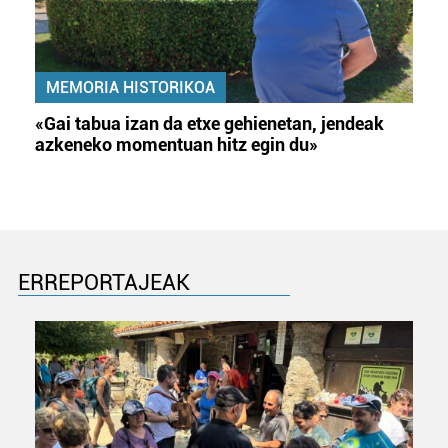
MEMORIA HISTORIKOA
«Gai tabua izan da etxe gehienetan, jendeak
azkeneko momentuan hitz egin du»
ERREPORTAJEAK