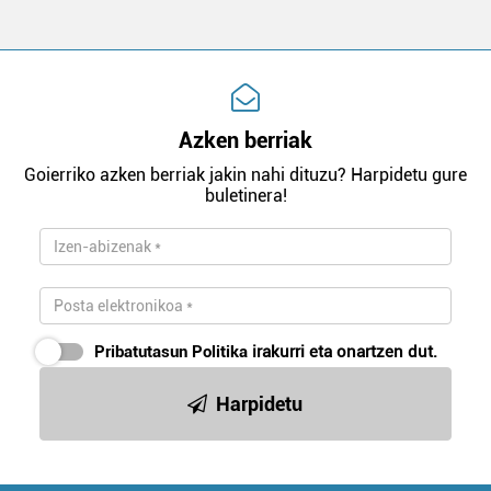
Azken berriak
Goierriko azken berriak jakin nahi dituzu? Harpidetu gure
buletinera!
Pribatutasun Politika
irakurri eta onartzen dut.
Harpidetu