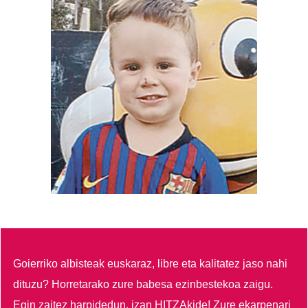
Goierriko albisteak euskaraz, libre eta kalitatez jaso nahi
dituzu?
Horretarako zure babesa ezinbestekoa zaigu.
Egin zaitez harpidedun, izan HITZAkide!
Zure ekarpenari