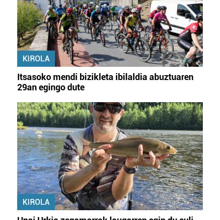
KIROLA
Itsasoko mendi bizikleta ibilaldia abuztuaren
29an egingo dute
KIROLA