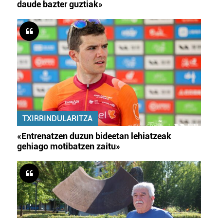
daude bazter guztiak»
TXIRRINDULARITZA
«Entrenatzen duzun bideetan lehiatzeak
gehiago motibatzen zaitu»