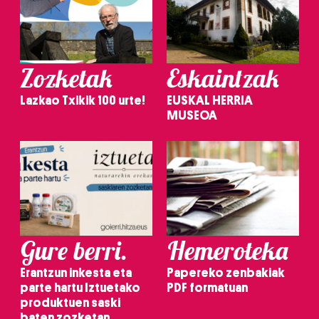
Zozketak
Eskaintzak
Lazkao Txikik 100 urte!
EUSKAL HERRIA
MUSEOA
Gure berri.
Hemeroteka
Erantzun inkesta eta
Papereko zenbakiak
parte hartu Iztuetako
PDF formatuan
produktuen saski
baten zozketan