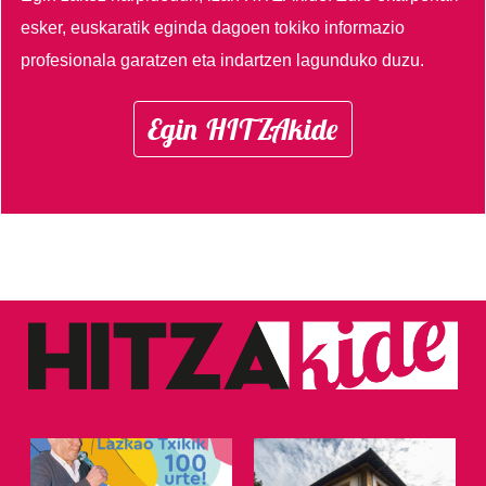
esker, euskaratik eginda dagoen tokiko informazio
profesionala garatzen eta indartzen lagunduko duzu.
Egin HITZAkide