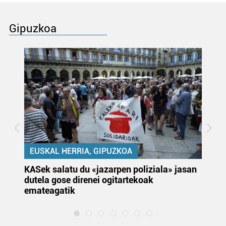
Gipuzkoa
EUSKAL HERRIA, GIPUZKOA
KASek salatu du «jazarpen poliziala» jasan
Pa
dutela gose direnei ogitartekoak
da
emateagatik
«s