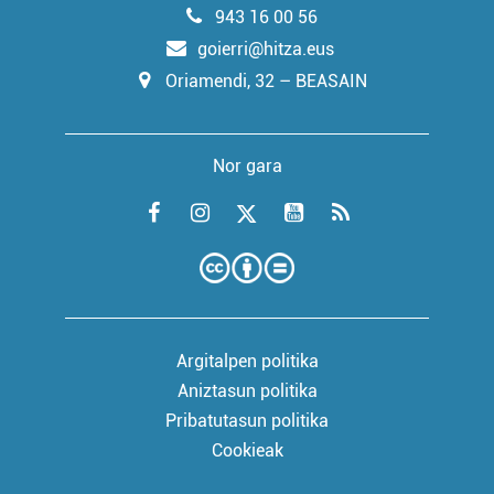
943 16 00 56
goierri@hitza.eus
Oriamendi, 32 – BEASAIN
Nor gara
Argitalpen politika
Aniztasun politika
Pribatutasun politika
Cookieak