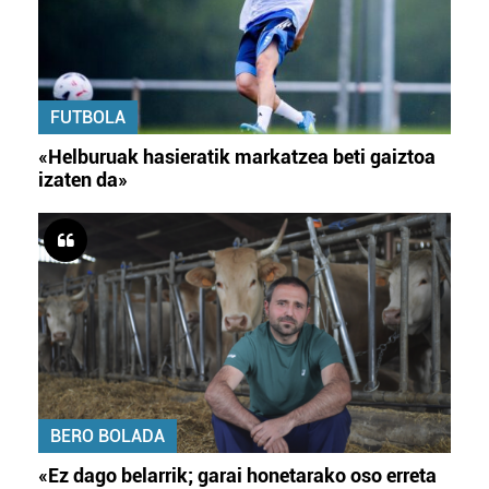
FUTBOLA
«Helburuak hasieratik markatzea beti gaiztoa
izaten da»
BERO BOLADA
«Ez dago belarrik; garai honetarako oso erreta