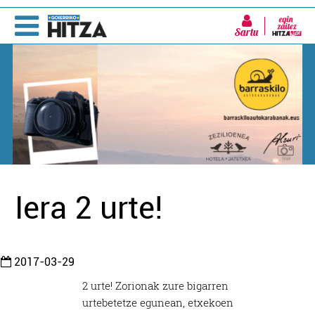
Sartu
Iera 2 urte!
2017-03-29
2 urte! Zorionak zure bigarren
urtebetetze egunean, etxekoen