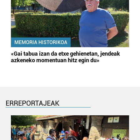
MEMORIA HISTORIKOA
«Gai tabua izan da etxe gehienetan, jendeak
azkeneko momentuan hitz egin du»
ERREPORTAJEAK