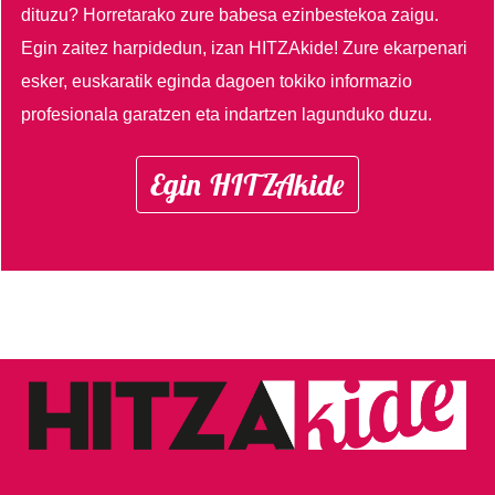
dituzu?
Horretarako zure babesa ezinbestekoa zaigu.
Egin zaitez harpidedun, izan HITZAkide!
Zure ekarpenari
esker, euskaratik eginda dagoen tokiko informazio
profesionala garatzen eta indartzen lagunduko duzu.
Egin HITZAkide