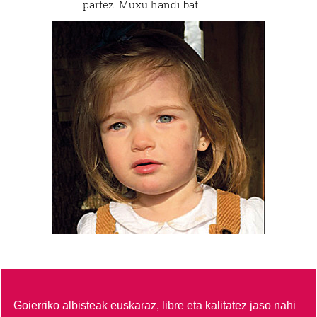
partez. Muxu handi bat.
Goierriko albisteak euskaraz, libre eta kalitatez jaso nahi