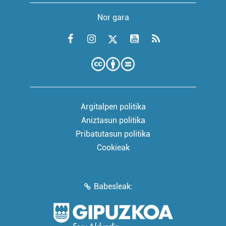
Nor gara
Argitalpen politika
Aniztasun politika
Pribatutasun politika
Cookieak
Babesleak: