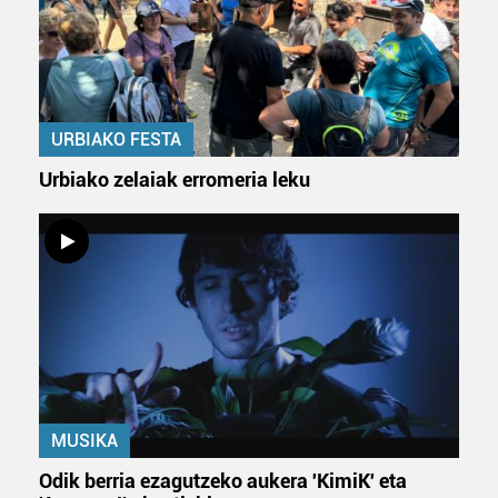
URBIAKO FESTA
Urbiako zelaiak erromeria leku
MUSIKA
Odik berria ezagutzeko aukera 'KimiK' eta