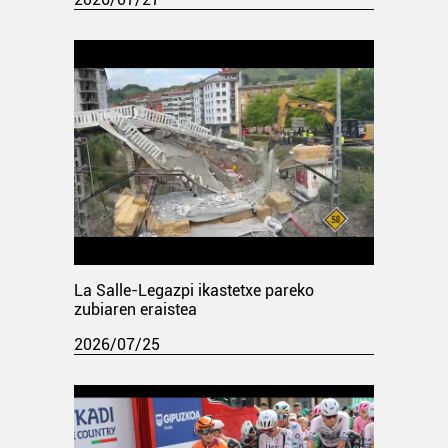
La Salle-Legazpi ikastetxe pareko
zubiaren eraistea
2026/07/25