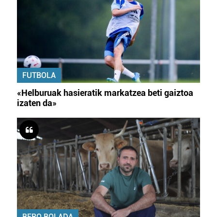
FUTBOLA
«Helburuak hasieratik markatzea beti gaiztoa
izaten da»
BERO BOLADA