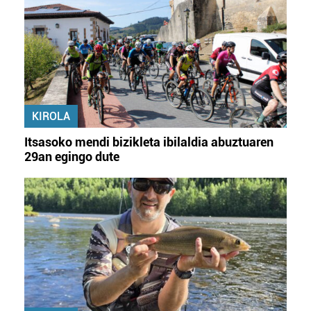
Lortu zure datu pertsonalak prozesatzeko moduari
buruzko informazio gehiago eta ezarri zure lehentasunak
datuen atalean. Edozein unetan alda edo ken dezakezu
zure baimena Cookieen adierazpenean.
Webgune honek cookie propioak eta hirugarrenen cookie-
KIROLA
fitxategiak erabiltzen ditu. Zure esperientzia eta
zerbitzuak hobetzeko asmoz, cookie teknologiaz
Itsasoko mendi bizikleta ibilaldia abuztuaren
baliatzen gara. Ohar hau onartuz gero, teknologia hori
29an egingo dute
erabiltzeko baimen esplizitua ematen diguzu.
Gehiago
irakurri