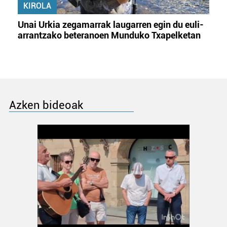
KIROLA
Unai Urkia zegamarrak laugarren egin du euli-
arrantzako beteranoen Munduko Txapelketan
Azken bideoak