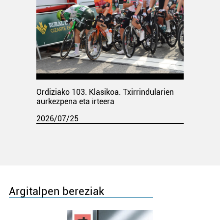
Ordiziako 103. Klasikoa. Txirrindularien
aurkezpena eta irteera
2026/07/25
Argitalpen bereziak