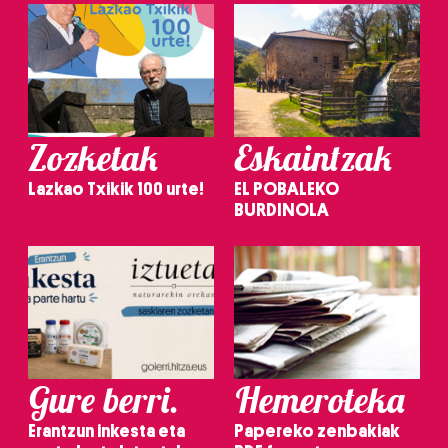
Zozketak
Eskaintzak
Lazkao Txikik 100 urte!
EL POBALEKO
BURDINOLA
Gure berri.
Hemeroteka
Erantzun inkesta eta
Papereko zenbakiak