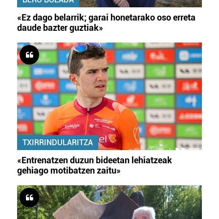
«Ez dago belarrik; garai honetarako oso erreta
daude bazter guztiak»
TXIRRINDULARITZA
«Entrenatzen duzun bideetan lehiatzeak
gehiago motibatzen zaitu»