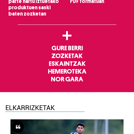
parte hartu Iztuetako
PDF formatuan
produktuen saski
baten zozketan
+
GURE BERRI
ZOZKETAK
ESKAINTZAK
HEMEROTEKA
NOR GARA
ELKARRIZKETAK