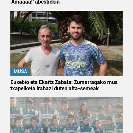
'Amaaaa!' abestiekin
MUSA
Euxebio eta Ekaitz Zabala: Zumarragako mus
txapelketa irabazi duten aita-semeak