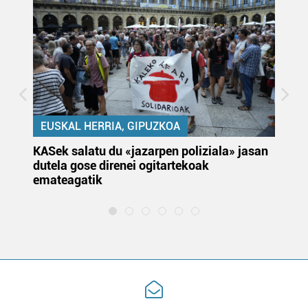
EUSKAL HERRIA, GIPUZKOA
KASek salatu du «jazarpen poliziala» jasan
Pa
dutela gose direnei ogitartekoak
da
emateagatik
«s